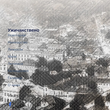
Ужичанствено
Новотарије
Неимарство
Личности
Мапе
Летописи
Калеидоскоп
Галерије
О нама
Ужичанствено на друштвеним мрежама: