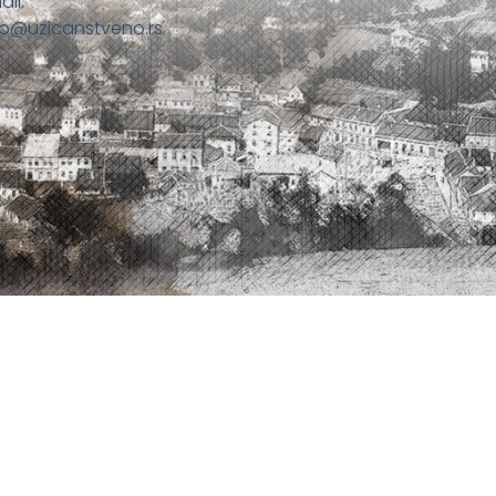
ail:
fo@uzicanstveno.rs