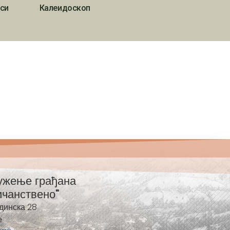
си
Калеидоскоп
ужење грађана
ичанствено"
динска 28
е