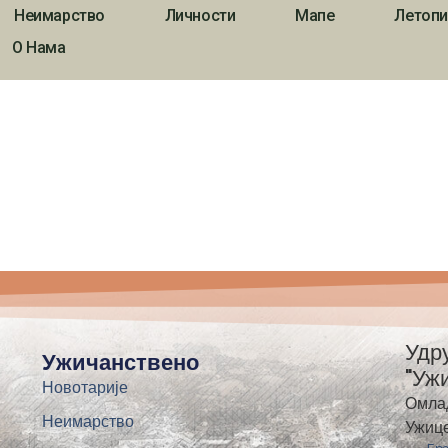
Неимарство
Личности
Мапе
Летопи
О Нама
Удр
Ужичанствено
"Уж
Новотарије
Омла
Неимарство
Ужиц