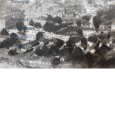
Em
Личности
in
Мапе
Летописи
Калеидоскоп
Галерије
О нама