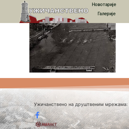
Новотарије
617
Галерије
Ужичанствено на друштвеним мрежама: