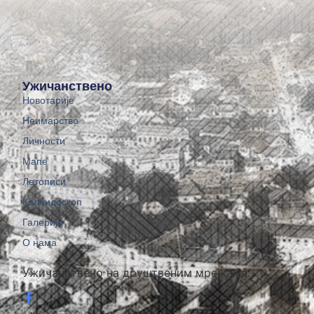
Ужичанствено
Новотарије
Неимарство
Личности
Мапе
Летописи
Калеидоскоп
Галерије
О нама
Ужичанствено на друштвеним мрежама: