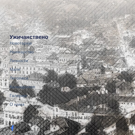
Ужичанствено
Новотарије
Неимарство
Личности
Мапе
Летописи
Калеидоскоп
Галерије
О нама
Ужичанствено на друштвеним мрежама: