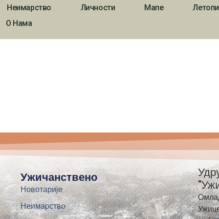
Неимарство
Личности
Мапе
Летопи
О Нама
Удр
Ужичанствено
"Уж
Новотарије
Омла
Неимарство
Ужиц