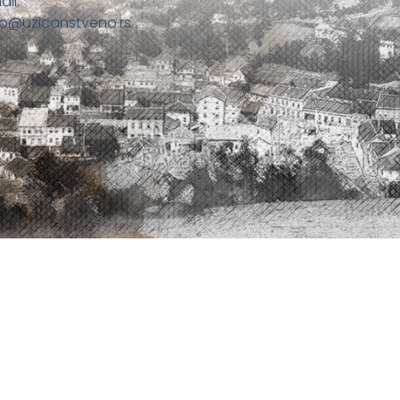
ail:
fo@uzicanstveno.rs