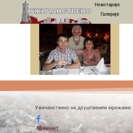
Новотарије
3053
Галерије
Ужичанствено на друштвеним мрежама: