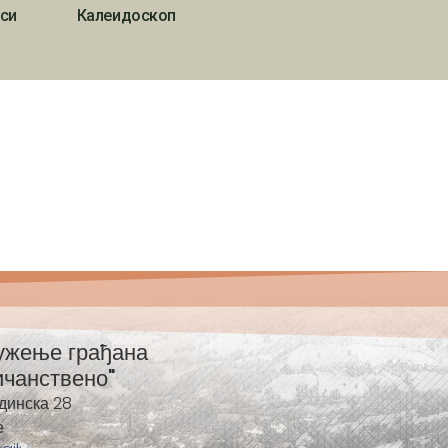
си
Калеидоскоп
ужење грађана
ичанствено"
динска 28
е