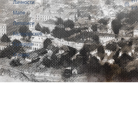
Em
Личности
in
Мапе
Летописи
Калеидоскоп
Галерије
О нама