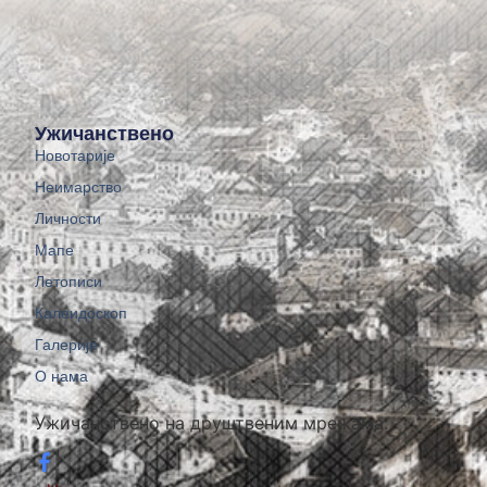
Ужичанствено
Новотарије
Неимарство
Личности
Мапе
Летописи
Калеидоскоп
Галерије
О нама
Ужичанствено на друштвеним мрежама: