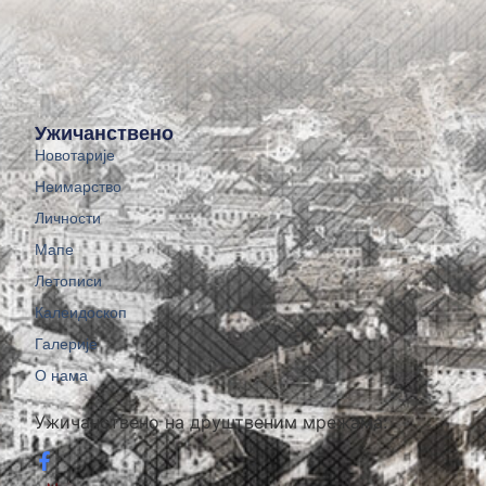
Ужичанствено
Новотарије
Неимарство
Личности
Мапе
Летописи
Калеидоскоп
Галерије
О нама
Ужичанствено на друштвеним мрежама: