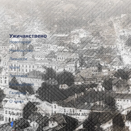
Ужичанствено
Новотарије
Неимарство
Личности
Мапе
Летописи
Калеидоскоп
Галерије
О нама
Ужичанствено на друштвеним мрежама: