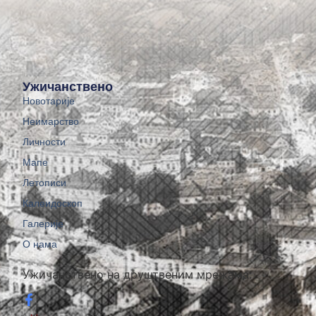
Ужичанствено
Новотарије
Неимарство
Личности
Мапе
Летописи
Калеидоскоп
Галерије
О нама
Ужичанствено на друштвеним мрежама: