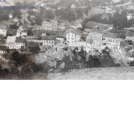
ail:
fo@uzicanstveno.rs