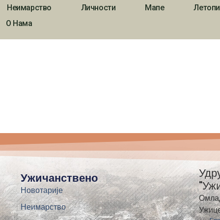
Неимарство
Личности
Мапе
Летопи
О Нама
Удр
Ужичанствено
"Уж
Новотарије
Омла
Неимарство
Ужиц