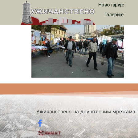
Новотарије
1710
Галерије
Ужичанствено на друштвеним мрежама: