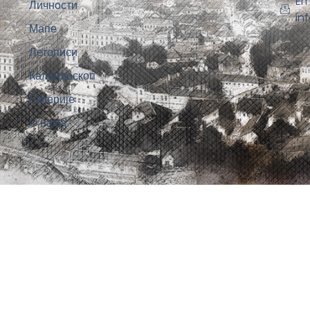
Em
Личности
in
Мапе
Летописи
Калеидоскоп
Галерије
О нама