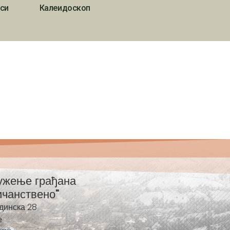
си
Калеидоскоп
ужење грађана
ичанствено"
динска 28
е