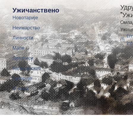
Удр
Ужичанствено
"Уж
Новотарије
Омла
Неимарство
Ужиц
Em
Личности
in
Мапе
Летописи
Калеидоскоп
Галерије
О нама