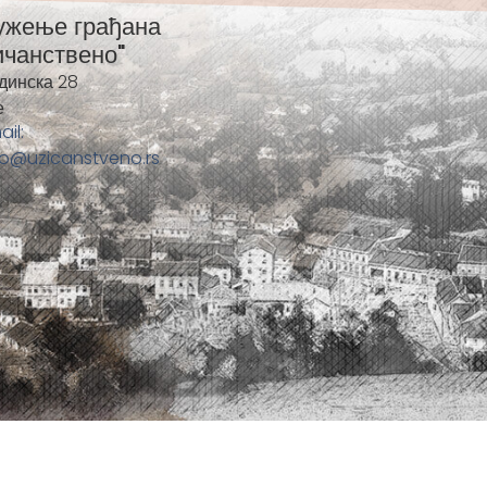
ужење грађана
ичанствено"
динска 28
е
ail:
fo@uzicanstveno.rs