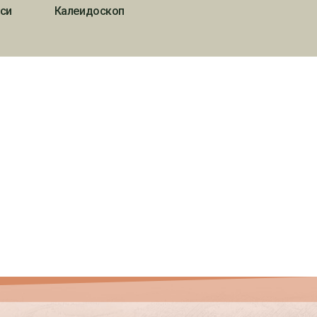
си
Калеидоскоп