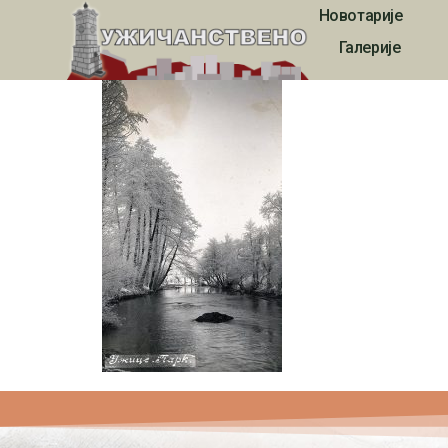
Новотарије
864
Галерије