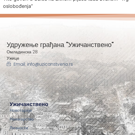
oslobođenja”
Удружење грађана "Ужичанствено"
Омладинска 28
Ужице
Email: info@uzicanstveno.rs
Ужичанствено
Новотарије
Неимарство
Личности