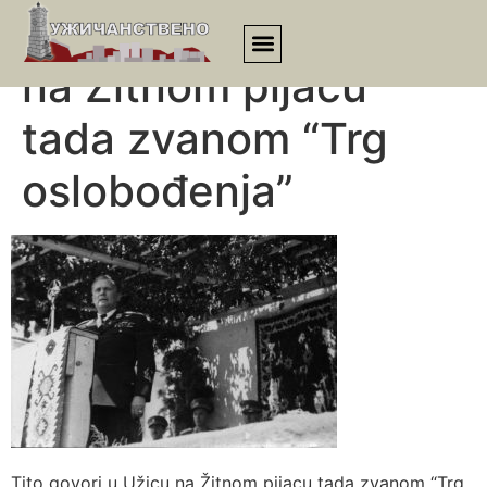
Tito govori u Užicu
na Žitnom pijacu
tada zvanom “Trg
oslobođenja”
Tito govori u Užicu na Žitnom pijacu tada zvanom “Trg