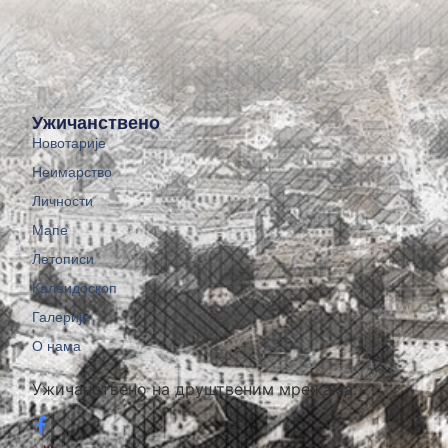
Ужичанствено
Новотарије
Неимарство
Личности
Мапе
Летописи
Калеидоскоп
Галерије
О нама
Ужичанствено на друштвеним мрежама: