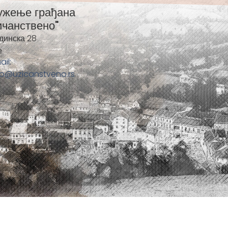
ужење грађана
ичанствено"
динска 28
е
ail:
fo@uzicanstveno.rs