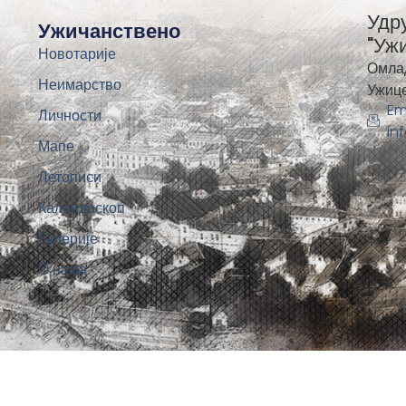
Удр
Ужичанствено
"Уж
Новотарије
Омла
Неимарство
Ужиц
Em
Личности
in
Мапе
Летописи
Калеидоскоп
Галерије
О нама