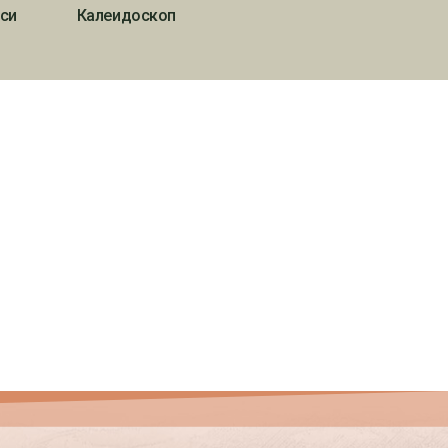
си
Калеидоскоп