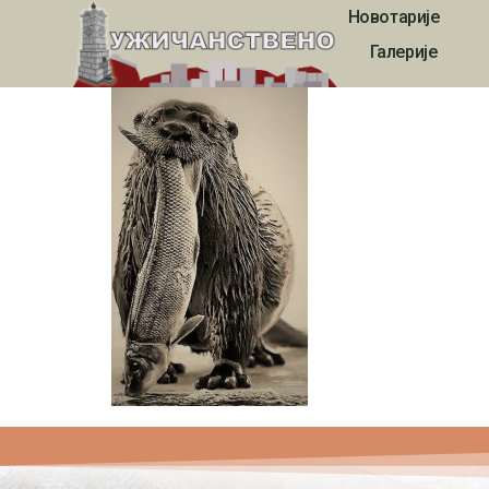
Новотарије
Vidre su najbolji r
Галерије