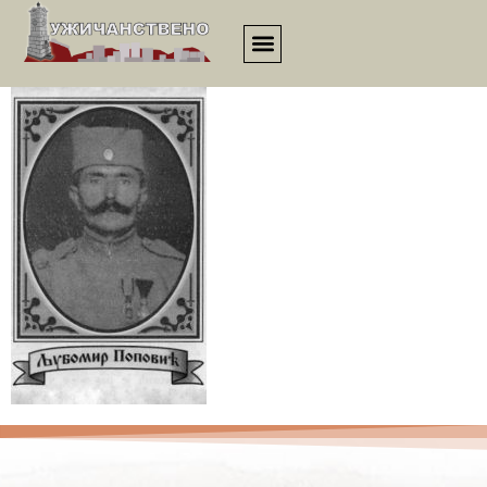
popovic-s-ljubomir