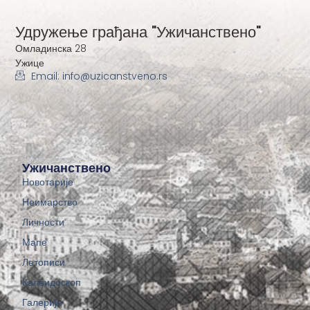
Удружење грађана "Ужичанствено"
Омладинска 28
Ужице
Email: info@uzicanstveno.rs
Ужичанствено
Новотарије
Неимарство
Личности
Мапе
Летописи
Калеидоскоп
Галерије