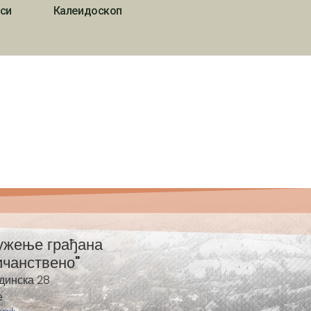
си
Калеидоскоп
ужење грађана
ичанствено"
динска 28
е