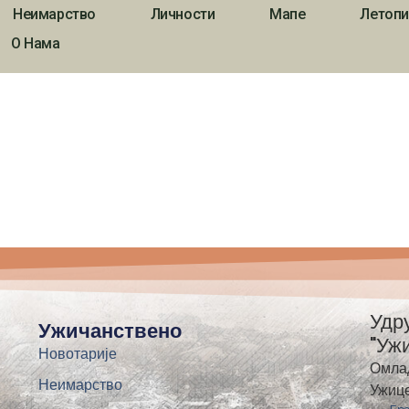
Неимарство
Личности
Мапе
Летопи
О Нама
Удр
Ужичанствено
"Уж
Новотарије
Омла
Неимарство
Ужиц