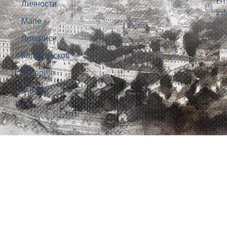
Em
Личности
in
Мапе
Летописи
Калеидоскоп
Галерије
О нама