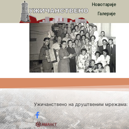
Новотарије
1525
Галерије
Ужичанствено на друштвеним мрежама: