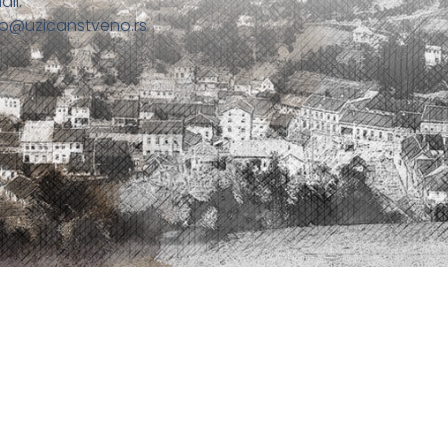
ail:
fo@uzicanstveno.rs