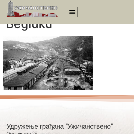
Naša igraonica u
Begluku
Удружење грађана "Ужичанствено"
Омладинска 28