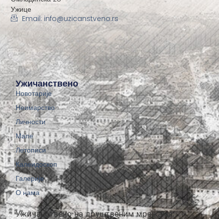
Ужице
Email: info@uzicanstveno.rs
Ужичанствено
Новотарије
Неимарство
Личности
Мапе
Летописи
Калеидоскоп
Галерије
О нама
Ужичанствено на друштвеним мрежама: