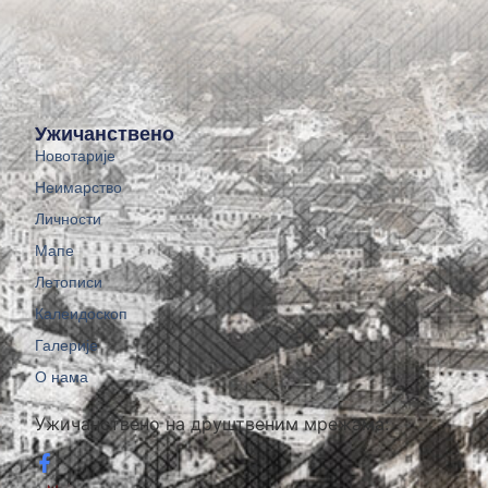
Ужичанствено
Новотарије
Неимарство
Личности
Мапе
Летописи
Калеидоскоп
Галерије
О нама
Ужичанствено на друштвеним мрежама: