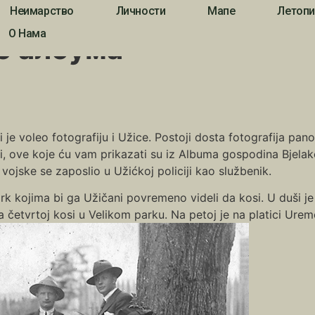
Неимарство
Личности
Мапе
Летопи
О Нама
о албума
 je voleo fotografiju i Užice. Postoji dosta fotografija pa
i, ove koje ću vam prikazati su iz Albuma gospodina Bjelako
 vojske se zaposlio u Užićkoj policiji kao službenik.
ark kojima bi ga Užičani povremeno videli da kosi. U duši je
na četvrtoj kosi u Velikom parku. Na petoj je na platici Ure