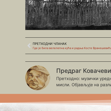
ПРЕТХОДНИ ЧЛАНАК
Где је била велелепна кућа и радња Косте Вранешевић
Предраг Ковачев
Претходно: музички уредн
мисли. Објављује на разл