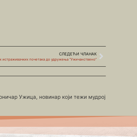
СЛЕДЕЋИ ЧЛАНАК
 истраживачких почетака до удружења “Ужичанствено”
роничар Ужица, новинар који тежи мудрој