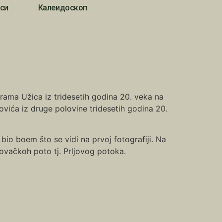
си
Калеидоскоп
norama Užica iz tridesetih godina 20. veka na
vića iz druge polovine tridesetih godina 20.
 bio boem što se vidi na prvoj fotografiji. Na
movačkoh poto tj. Prljovog potoka.