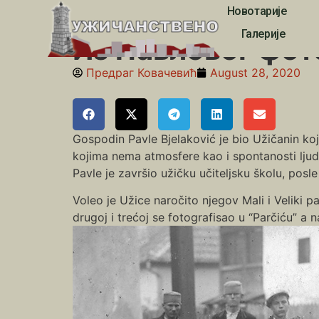
Новотарије
Почетна
»
Из Павловог фото албума
Галерије
Из Павловог фот
Предраг Ковачевић
August 28, 2020
Gospodin Pavle Bjelaković je bio Užičanin koji
kojima nema atmosfere kao i spontanosti ljud
Pavle je završio užičku učiteljsku školu, posle
Voleo je Užice naročito njegov Mali i Veliki p
drugoj i trećoj se fotografisao u “Parčiću” a 