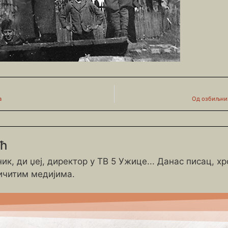
а
Од озбиљних
ић
ик, ди џеј, директор у ТВ 5 Ужице... Данас писац, х
ичитим медијима.