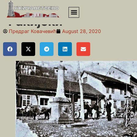
Почетна
»
Ракијски пијац
»
“Ракијски”
“Ракијски”
Предраг Ковачевић
August 28, 2020