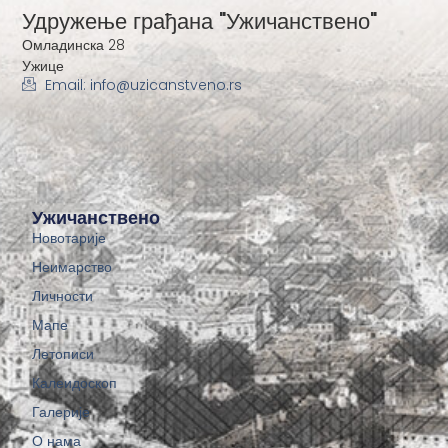
Удружење грађана "Ужичанствено"
Омладинска 28
Ужице
Email: info@uzicanstveno.rs
Ужичанствено
Новотарије
Неимарство
Личности
Мапе
Летописи
Калеидоскоп
Галерије
О нама