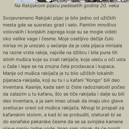
Na Rakijskiom pijacu pedesetih godina 20. veka
Svojevremeno Rakijski pijac je bilo jedno od užičkih
mesta gde se susretao grad i selo. Pamtim mnoštvo
volovskih i konjskih zaprega koje su se mogle videti
oko velike vage i česme. Moje osetljivo dečije čulo
mirisa mi je urezalo u sećanje da je cela pijaca mirisala
na razne vrste rakija, najviše na džibru i bila puna tih
sitnih mušica koje su zvali rakijače, koje uleću u oči usta
u čaše i lepe se na znojna čela prodavaca i kupaca.
Manje od mušica rakijača je tu bilo užičkih lokalnih
pijanaca-rakijaša, koji su tu i u kafani “Kongo” bili deo
inventara. Kasnije, kada sam iz čiste radoznalosti počeo
da zalazim u tu kafanu, što se tiče rakijaša i dalje su bili
deo inventara, a ja sam imao utisak da imaju oko glave
svetlucav oreol od mušica rakijača. Mnogi bi prispali za
kafanskim stolom, a kad bi se probudili, oteturali bi se
do esnafske pekarske česme da se sa svinjske kamene
glave napiju ladne vode. Imao sam utisak da će popiti