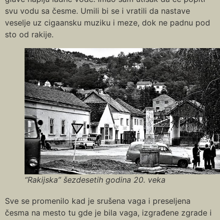
svu vodu sa česme. Umili bi se i vratili da nastave
veselje uz cigaansku muziku i meze, dok ne padnu pod
sto od rakije.
“Rakijska” šezdesetih godina 20. veka
Sve se promenilo kad je srušena vaga i preseljena
česma na mesto tu gde je bila vaga, izgrađene zgrade i