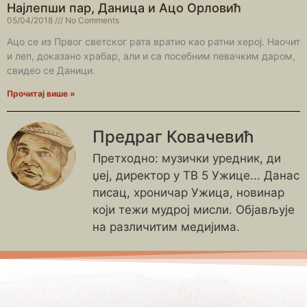
Најлепши пар, Даница и Ацо Орловић
05/04/2018
No Comments
Ацо се из Првог светског рата вратио као ратни херој. Наочит
и леп, доказано храбар, али и са посебним певачким даром,
свидео се Даници.
Прочитај више »
Предраг Ковачевић
Претходно: музички уредник, ди
џеј, директор у ТВ 5 Ужице... Данас
писац, хроничар Ужица, новинар
који тежи мудрој мисли. Објављује
на различитим медијима.