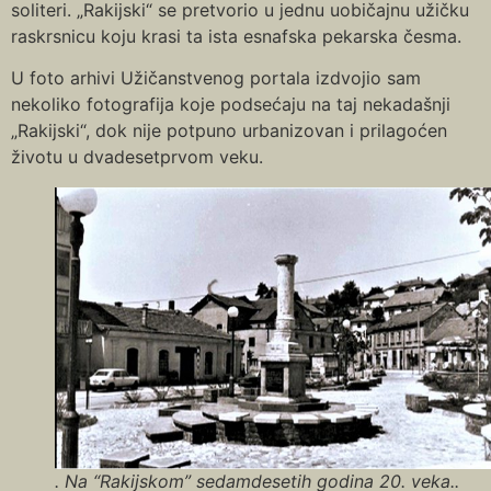
soliteri. „Rakijski“ se pretvorio u jednu uobičajnu užičku
raskrsnicu koju krasi ta ista esnafska pekarska česma.
U foto arhivi Užičanstvenog portala izdvojio sam
nekoliko fotografija koje podsećaju na taj nekadašnji
„Rakijski“, dok nije potpuno urbanizovan i prilagoćen
životu u dvadesetprvom veku.
. Na “Rakijskom” sedamdesetih godina 20. veka..