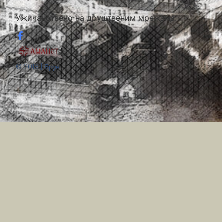
Ужичанствено на друштвеним мрежама:
© 2018 | Бруе