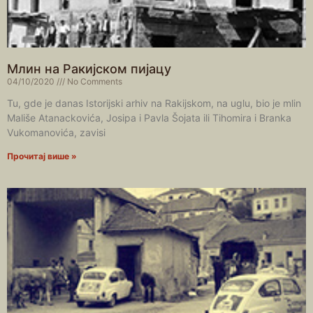
Млин на Ракијском пијацу
04/10/2020
No Comments
Tu, gde je danas Istorijski arhiv na Rakijskom, na uglu, bio je mlin
Mališe Atanackovića, Josipa i Pavla Šojata ili Tihomira i Branka
Vukomanovića, zavisi
Прочитај више »