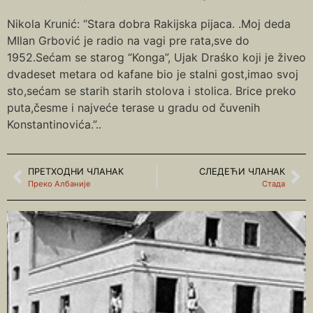
Nikola Krunić: “Stara dobra Rakijska pijaca. .Moj deda
MIlan Grbović je radio na vagi pre rata,sve do
1952.Sećam se starog “Konga”, Ujak Draśko koji je živeo
dvadeset metara od kafane bio je stalni gost,imao svoj
sto,sećam se starih starih stolova i stolica. Brice preko
puta,česme i najveće terase u gradu od čuvenih
Konstantinovića.”..
ПРЕТХОДНИ ЧЛАНАК
СЛЕДЕЋИ ЧЛАНАК
Преко Албаније
Стада