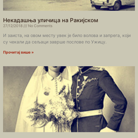
Некадашња уличица на Ракијском
27/12/2018
No Comments
И заиста, на овом месту увек је било волова и запрега, који
су чекали да сељаци заврше послове по Ужицу.
Прочитај више »