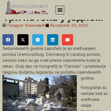
Почетна
»
Три потока у једном
Три потока у једном
Предраг Ковачевић
November 20, 2020
Sedamdesetih godina započelo je sa sređivanjem
potoka Uremovačkog, Carinskog ili Lipskog potoka,
zavisno kako su ga zvali prema toponimima kuda je
tekao. Ovaj deo na fotografiji je “Carinski” i predstavlja
njegovu dodatnu regulaciju na početku osamdesetih
godina.
Fotografije su
nastale kad su
uređivane
obale