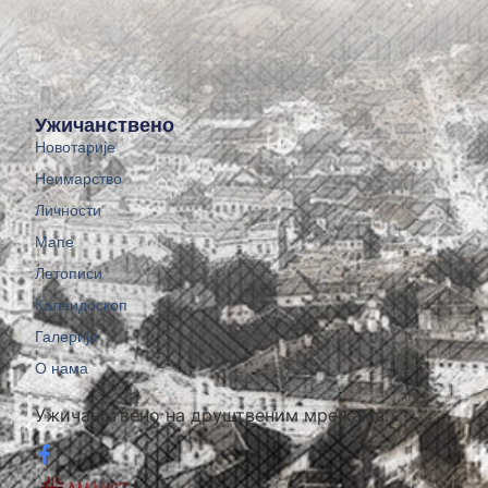
Ужичанствено
Новотарије
Неимарство
Личности
Мапе
Летописи
Калеидоскоп
Галерије
О нама
Ужичанствено на друштвеним мрежама: