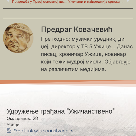
Приредба у Првој основној школи 1938.
Ужичани и највреднија српска реликвија
Предраг Ковачевић
Претходно: музички уредник, ди
џеј, директор у ТВ 5 Ужице... Данас
писац, хроничар Ужица, новинар
који тежи мудрој мисли. Објављује
на различитим медијима.
Удружење грађана "Ужичанствено"
Омладинска 28
Ужице
Email: info@uzicanstveno.rs