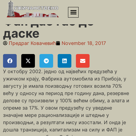
Почетна
»
Фап дао гас до даске
Фап дао гас до
даске
Предраг Ковачевић
November 18, 2017
У октобру 2002. једно од највећих предузећа у
ужичком крају, Фабрика аутомобила из Прибоја, у
августу је имала поизводњу готових возила 70%
већу у односу на период пре годину дана, резервне
делове су произвели у 100% већем обиму, а алата и
опреме за 17%. У овом предузећу су уведене
значајне мере рационализације и штедње у
производњи, а резултати нису изостали. И онда је
дошла транзиција, капитализам на силу и ФАП је