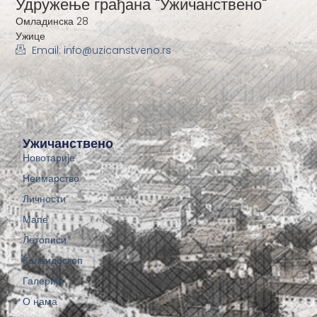
Удружење грађана "Ужичанствено"
Омладинска 28
Ужице
Email: info@uzicanstveno.rs
Ужичанствено
Новотарије
Неимарство
Личности
Мапе
Летописи
Калеидоскоп
Галерије
О нама