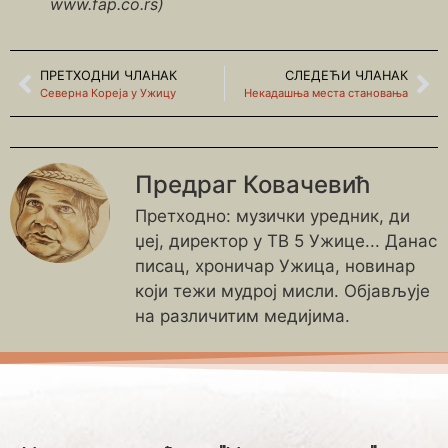
www.fap.co.rs)
ПРЕТХОДНИ ЧЛАНАК
СЛЕДЕЋИ ЧЛАНАК
Северна Кореја у Ужицу
Некадашња места становања
Предраг Ковачевић
Претходно: музички уредник, ди
џеј, директор у ТВ 5 Ужице... Данас
писац, хроничар Ужица, новинар
који тежи мудрој мисли. Објављује
на различитим медијима.