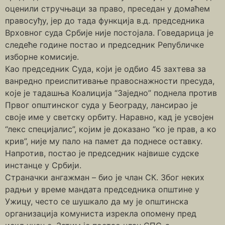
оценили стручњаци за право, преседан у домаћем
правосуђу, јер до тада функција в.д. председника
Врховног суда Србије није постојала. Говедарица је
следеће године постао и председник Републичке
изборне комисије.
Као председник Суда, који је одбио 45 захтева за
ванредно преиспитивање правоснажности пресуда,
које је тадашња Коалиција “Заједно” поднела против
Првог општинског суда у Београду, лансирао је
своје име у светску орбиту. Наравно, кад је усвојен
“лекс специјалис”, којим је доказано “ко је прав, а ко
крив”, није му пало на памет да поднесе оставку.
Напротив, постао је председник највише судске
инстанце у Србији.
Страначки ангажман – био је члан СК. Због неких
радњи у време мандата председника општине у
Ужицу, често се шушкало да му је општинска
организација комуниста изрекла опомену пред