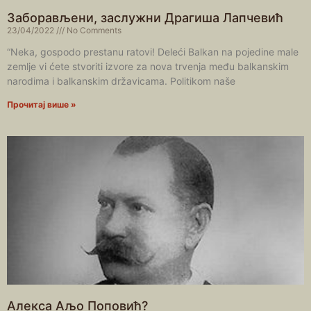
Заборављени, заслужни Драгиша Лапчевић
23/04/2022
No Comments
“Neka, gospodo prestanu ratovi! Deleći Balkan na pojedine male
zemlje vi ćete stvoriti izvore za nova trvenja među balkanskim
narodima i balkanskim državicama. Politikom naše
Прочитај више »
Алекса Аљо Поповић?