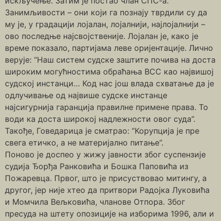
искључење. Затим је постао члан СПС-а.
Занимљивости – они који га познају тврдили су да
му је, у градацији лојалан, лојалнији, најлојалнији –
ово последње најсвојственије. Лојалан је, како је
време показало, партијама леве оријентације. Лично
верује: “Наш систем судске заштите почива на доста
широким могућностима обраћања ВСС као највишој
судској инстанци… Код нас још влада схватање да је
одлучивање од највише судске инстанце
најсигурнија гаранција правилне примене права. То
води ка доста широкој надлежности овог суда”.
Такође, Говедарица је сматрао: “Корупција је пре
свега етичко, а не материјално питање”.
Поново је доспео у жижу јавности због суспензије
судија Ђорђа Ранковића и Бошка Паповића из
Пожаревца. Првог, што је присуствовао митингу, а
другог, јер није хтео да притвори Радојка Луковића
и Момчила Вељковића, чланове Отпора. Због
пресуда на штету опозиције на изборима 1996, али и