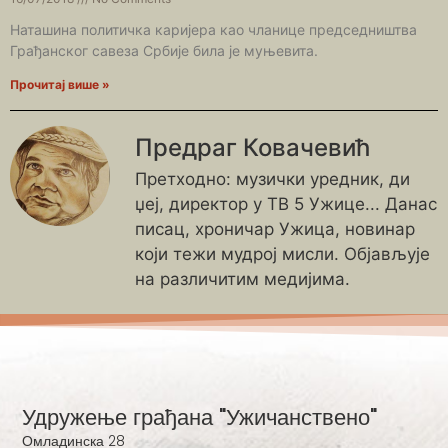
Наташина политичка каријера као чланице председништва
Грађанског савеза Србије била је муњевита.
Прочитај више »
Предраг Ковачевић
Претходно: музички уредник, ди
џеј, директор у ТВ 5 Ужице... Данас
писац, хроничар Ужица, новинар
који тежи мудрој мисли. Објављује
на различитим медијима.
Удружење грађана "Ужичанствено"
Омладинска 28