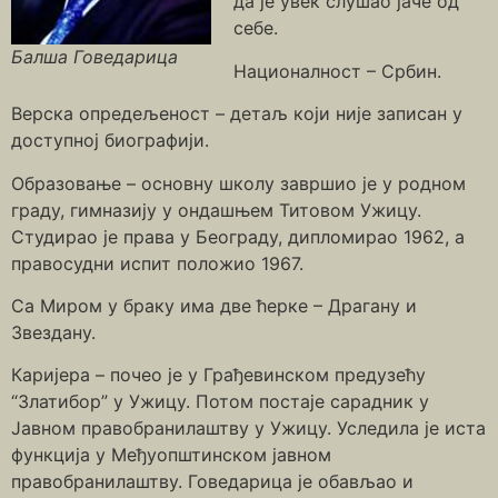
да је увек слушао јаче од
себе.
Балша Говедарица
Националност – Србин.
Верска опредељеност – детаљ који није записан у
доступној биографији.
Образовање – основну школу завршио је у родном
граду, гимназију у ондашњем Титовом Ужицу.
Студирао је права у Београду, дипломирао 1962, а
правосудни испит положио 1967.
Са Миром у браку има две ћерке – Драгану и
Звездану.
Каријера – почео је у Грађевинском предузећу
“Златибор” у Ужицу. Потом постаје сарадник у
Јавном правобранилаштву у Ужицу. Уследила је иста
функција у Међуопштинском јавном
правобранилаштву. Говедарица је обављао и