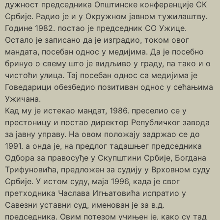
дужност председника Општинске конференције СК
Србије. Радио је и у Окружном јавном тужилаштву.
Године 1982. постао је председник СО Ужице.
Остало је записано да је изградио, током овог
мандата, посебан однос у медијима. Да је посебно
бринуо о свему што је видљиво у граду, па тако и о
чистоћи улица. Тај посебан однос са медијима је
Говедарици обезбедио позитиван однос у сећањима
Ужичана.
Кад му је истекао мандат, 1986. преселио се у
престоницу и постао директор Републичког завода
за јавну управу. На овом положају задржао се до
1991. а онда је, на предлог тадашњег председника
Одбора за правосуђе у Скупштини Србије, Богдана
Трифуновића, предложен за судију у Врховном суду
Србије. У истом суду, маја 1996, када је свог
претходника Часлава Игњатовића испратио у
Савезни уставни суд, именован је за в.д.
председника. Овим потезом учињен је, како су тад