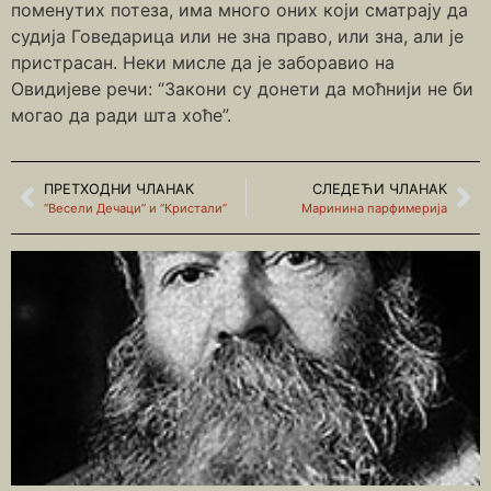
поменутих потеза, има много оних који сматрају да
судија Говедарица или не зна право, или зна, али је
пристрасан. Неки мисле да је заборавио на
Овидијеве речи: “Закони су донети да моћнији не би
могао да ради шта хоће”.
ПРЕТХОДНИ ЧЛАНАК
СЛЕДЕЋИ ЧЛАНАК
“Весели Дечаци” и “Кристали”
Маринина парфимерија