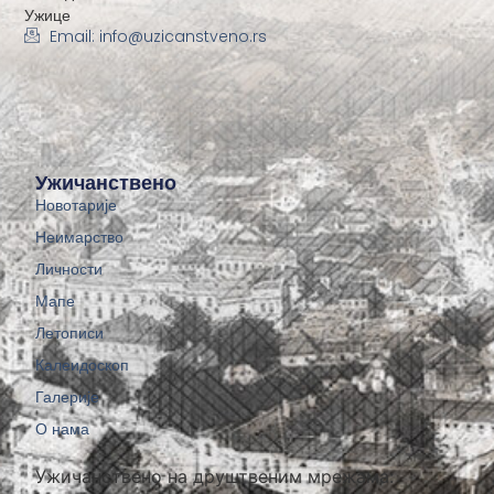
Ужице
Email: info@uzicanstveno.rs
Ужичанствено
Новотарије
Неимарство
Личности
Мапе
Летописи
Калеидоскоп
Галерије
О нама
Ужичанствено на друштвеним мрежама: