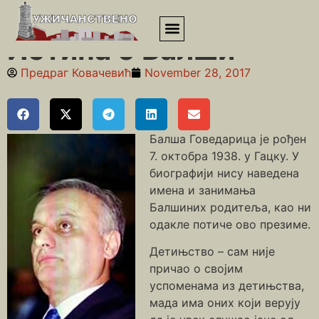
Почетна
»
Државници и политичари
»
Истина о Балши
Истина о Балши
Предраг Ковачевић
November 28, 2017
Балша Говедарица је рођен
7. октобра 1938. у Гацку. У
биографији нису наведена
имена и занимања
Балшиних родитеља, као ни
одакле потиче ово презиме.
Детињство – сам није
причао о својим
успоменама из детињства,
мада има оних који верују