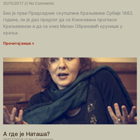
20/10/2017
No Comments
Био је први Председник скупштине Краљевине Србије 1882.
године, он је дао предлог да се Кнежевина прогласи
Краљевином и да се кнез Милан Обреновић крунише у
краља.
Прочитај више »
А где је Наташа?
16/07/2018
No Comments