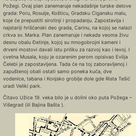
Požegi. Ovaj plan zanemaruje nekadašnje turske delove
grada: Poru, Rosulje, Košticu, Gradsku Cigansku malu,
koje će prepustiti sirotinji i propadanju. Zapostavlja i
najstariji hrišćanski deo grada, Carinu, na kojoj se nalazi
crkva sv. Marka. Plan zanemaruje i nekada veoma živu
desnu obalu Đetinje, kojoj su mnogobrojni kameni i
drveni mostovi davali istu priliku za razvoj kao i levoj. I
cvetna Musala, koju je ozarenim perom opisivao Evlija
Čelebi je zapostavljena. Tada će na toj zaboravljenoj i
zapuštenoj obali ostati samo poneka kuća, dve
vodenice, tabana i Konjsko groblje dole gde Rista Tešić
uradi Veliki park.
Čitavo Užice 19. veka bilo je u dolini oko puta Požega –
Višegrad (ili Bajina Bašta ).