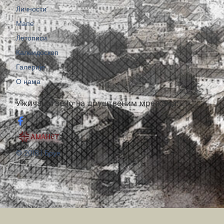
Личности
Мапе
Летописи
Калеидоскоп
Галерије
О нама
Ужичанствено на друштвеним мрежама:
© 2018 | Бруе