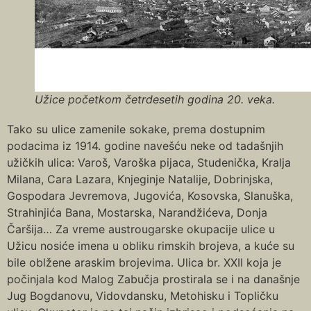
Užice početkom četrdesetih godina 20. veka.
Tako su ulice zamenile sokake, prema dostupnim
podacima iz 1914. godine navešću neke od tadašnjih
užičkih ulica: Varoš, Varoška pijaca, Studenička, Kralja
Milana, Cara Lazara, Knjeginje Natalije, Dobrinjska,
Gospodara Jevremova, Jugovića, Kosovska, Slanuška,
Strahinjića Bana, Mostarska, Narandžićeva, Donja
Čaršija… Za vreme austrougarske okupacije ulice u
Užicu nosiće imena u obliku rimskih brojeva, a kuće su
bile oblžene araskim brojevima. Ulica br. XXII koja je
počinjala kod Malog Zabučja prostirala se i na današnje
Jug Bogdanovu, Vidovdansku, Metohisku i Topličku