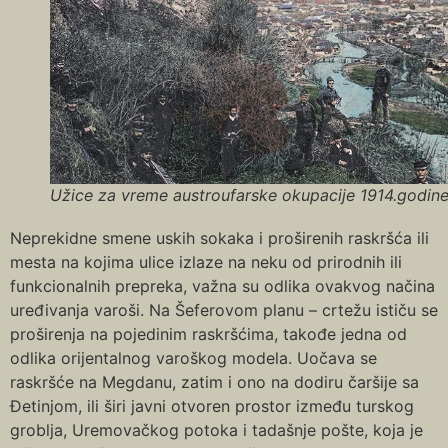
Užice za vreme austroufarske okupacije 1914.godin
Neprekidne smene uskih sokaka i proširenih raskršća ili
mesta na kojima ulice izlaze na neku od prirodnih ili
funkcionalnih prepreka, važna su odlika ovakvog načina
uređivanja varoši. Na Šeferovom planu – crtežu ističu se
proširenja na pojedinim raskršćima, takođe jedna od
odlika orijentalnog varoškog modela. Uočava se
raskršće na Megdanu, zatim i ono na dodiru čaršije sa
Đetinjom, ili širi javni otvoren prostor između turskog
groblja, Uremovačkog potoka i tadašnje pošte, koja je