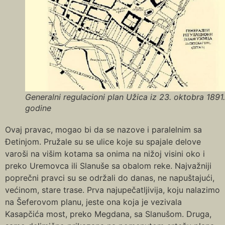
Generalni regulacioni plan Užica iz 23. oktobra 1891.
godine
Ovaj pravac, mogao bi da se nazove i paralelnim sa
Đetinjom. Pružale su se ulice koje su spajale delove
varoši na višim kotama sa onima na nižoj visini oko i
preko Uremovca ili Slanuše sa obalom reke. Najvažniji
poprečni pravci su se održali do danas, ne napuštajući,
većinom, stare trase. Prva najupečatljivija, koju nalazimo
na Šeferovom planu, jeste ona koja je vezivala
Kasapčića most, preko Megdana, sa Slanušom. Druga,