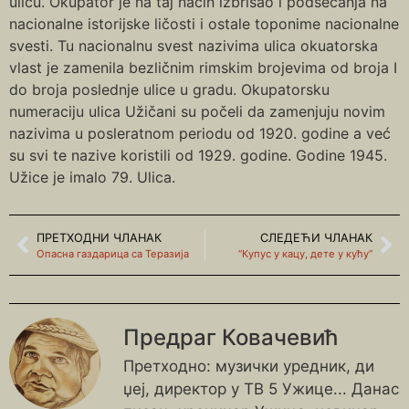
ulicu. Okupator je na taj način izbrisao i podsećanja na
nacionalne istorijske ličosti i ostale toponime nacionalne
svesti. Tu nacionalnu svest nazivima ulica okuatorska
vlast je zamenila bezličnim rimskim brojevima od broja I
do broja poslednje ulice u gradu. Okupatorsku
numeraciju ulica Užičani su počeli da zamenjuju novim
nazivima u posleratnom periodu od 1920. godine a već
su svi te nazive koristili od 1929. godine. Godine 1945.
Užice je imalo 79. Ulica.
ПРЕТХОДНИ ЧЛАНАК
СЛЕДЕЋИ ЧЛАНАК
Опасна газдарица са Теразија
“Купус у кацу, дете у кућу”
Предраг Ковачевић
Претходно: музички уредник, ди
џеј, директор у ТВ 5 Ужице... Данас