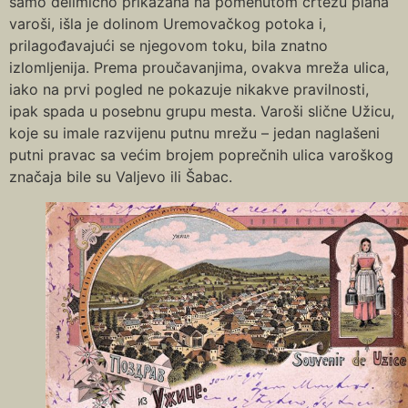
samo delimično prikazana na pomenutom crtežu plana
varoši, išla je dolinom Uremovačkog potoka i,
prilagođavajući se njegovom toku, bila znatno
izlomljenija. Prema proučavanjima, ovakva mreža ulica,
iako na prvi pogled ne pokazuje nikakve pravilnosti,
ipak spada u posebnu grupu mesta. Varoši slične Užicu,
koje su imale razvijenu putnu mrežu – jedan naglašeni
putni pravac sa većim brojem poprečnih ulica varoškog
značaja bile su Valjevo ili Šabac.