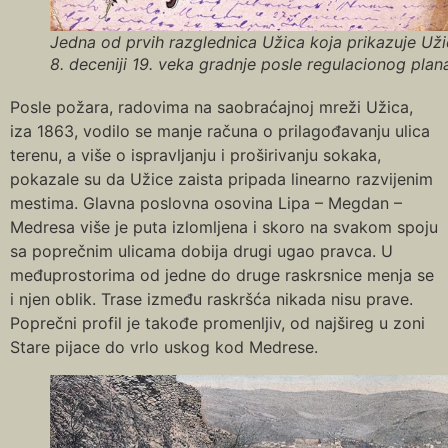
Jedna od prvih razglednica Užica koja prikazuje Uži
8. deceniji 19. veka gradnje posle regulacionog plan
Posle požara, radovima na saobraćajnoj mreži Užica,
iza 1863, vodilo se manje računa o prilagođavanju ulica
terenu, a više o ispravljanju i proširivanju sokaka,
pokazale su da Užice zaista pripada linearno razvijenim
mestima. Glavna poslovna osovina Lipa – Megdan –
Medresa više je puta izlomljena i skoro na svakom spoju
sa poprečnim ulicama dobija drugi ugao pravca. U
međuprostorima od jedne do druge raskrsnice menja se
i njen oblik. Trase između raskršća nikada nisu prave.
Poprečni profil je takođe promenljiv, od najšireg u zoni
Stare pijace do vrlo uskog kod Medrese.