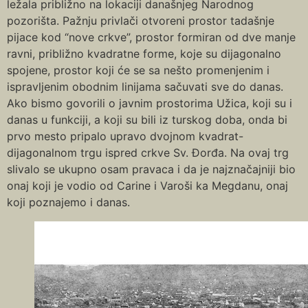
ležala približno na lokaciji današnjeg Narodnog
pozorišta. Pažnju privlači otvoreni prostor tadašnje
pijace kod “nove crkve”, prostor formiran od dve manje
ravni, približno kvadratne forme, koje su dijagonalno
spojene, prostor koji će se sa nešto promenjenim i
ispravljenim obodnim linijama sačuvati sve do danas.
Ako bismo govorili o javnim prostorima Užica, koji su i
danas u funkciji, a koji su bili iz turskog doba, onda bi
prvo mesto pripalo upravo dvojnom kvadrat-
dijagonalnom trgu ispred crkve Sv. Đorđa. Na ovaj trg
slivalo se ukupno osam pravaca i da je najznačajniji bio
onaj koji je vodio od Carine i Varoši ka Megdanu, onaj
koji poznajemo i danas.