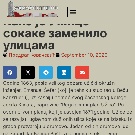
Почетна
»
Како је Ужице сокаке заменило улицама
Како је Ужице
сокаке заменило
улицама
Предраг Ковачевић
September 10, 2020
Godine 1863, posle velikog požara užički okružni
inženjer, Emanuel Šefer (koji je tehniku studirao u Beču i
Karlsrueru), uz kasniju pomoć svog čačanskog kolege,
Josifa Klinara, napraviće “Regulacioni plan Užica”. Po
ovom prvom planu, koji je usvojen 1871.godine, Užice će
se razvijati uglavnom duž onih ulica koje se na izlasku iz
grada pretvaraju u drumove. Jedan od tih drumova ide
na zapad, ka Bajinoj Bašti, a drugi na istok, prema