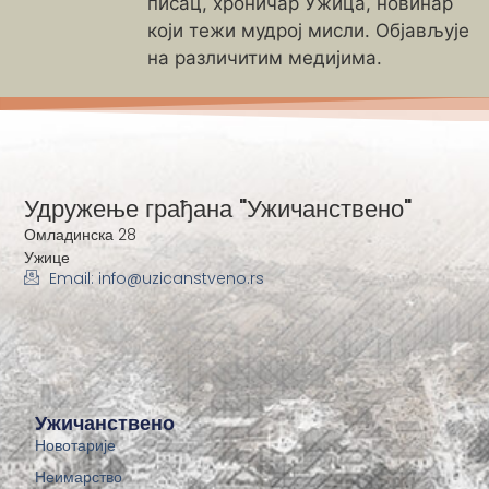
писац, хроничар Ужица, новинар
који тежи мудрој мисли. Објављује
на различитим медијима.
Удружење грађана "Ужичанствено"
Омладинска 28
Ужице
Email: info@uzicanstveno.rs
Ужичанствено
Новотарије
Неимарство