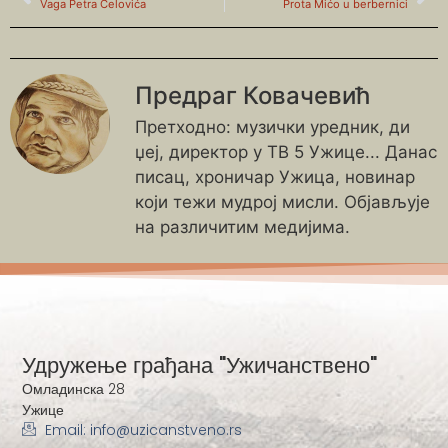
Vaga Petra Ćelovića
Prota Mićo u berbernici
Предраг Ковачевић
Претходно: музички уредник, ди
џеј, директор у ТВ 5 Ужице... Данас
писац, хроничар Ужица, новинар
који тежи мудрој мисли. Објављује
на различитим медијима.
Удружење грађана "Ужичанствено"
Омладинска 28
Ужице
Email: info@uzicanstveno.rs