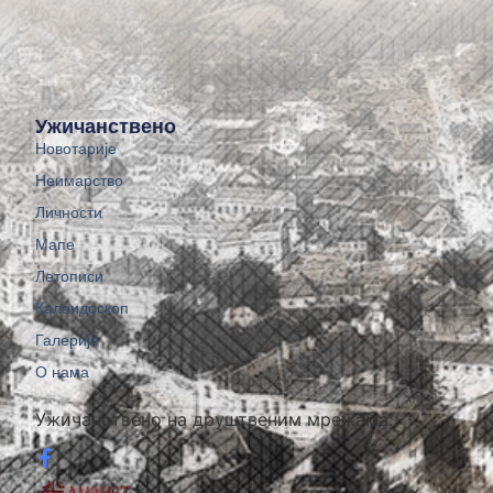
Ужичанствено
Новотарије
Неимарство
Личности
Мапе
Летописи
Калеидоскоп
Галерије
О нама
Ужичанствено на друштвеним мрежама: