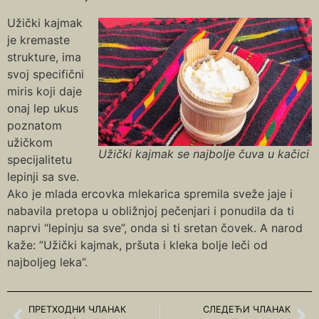
Užički kajmak
je kremaste
strukture, ima
svoj specifični
miris koji daje
onaj lep ukus
poznatom
užičkom
Užički kajmak se najbolje čuva u kačici
specijalitetu
lepinji sa sve.
Ako je mlada ercovka mlekarica spremila sveže jaje i
nabavila pretopa u obližnjoj pečenjari i ponudila da ti
naprvi “lepinju sa sve”, onda si ti sretan čovek. A narod
kaže: ”Užički kajmak, pršuta i kleka bolje leči od
najboljeg leka”.
ПРЕТХОДНИ ЧЛАНАК
СЛЕДЕЋИ ЧЛАНАК