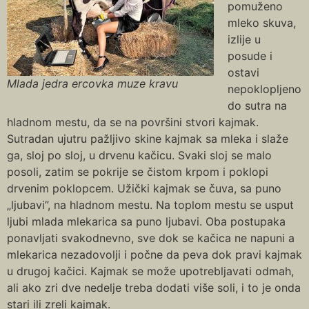
pomuženo
mleko skuva,
izlije u
posude i
ostavi
Mlada jedra ercovka muze kravu
nepoklopljeno
do sutra na
hladnom mestu, da se na površini stvori kajmak.
Sutradan ujutru pažljivo skine kajmak sa mleka i slaže
ga, sloj po sloj, u drvenu kačicu. Svaki sloj se malo
posoli, zatim se pokrije se čistom krpom i poklopi
drvenim poklopcem. Užički kajmak se čuva, sa puno
„ljubavi”, na hladnom mestu. Na toplom mestu se usput
ljubi mlada mlekarica sa puno ljubavi. Oba postupaka
ponavljati svakodnevno, sve dok se kačica ne napuni a
mlekarica nezadovolji i počne da peva dok pravi kajmak
u drugoj kačici. Kajmak se može upotrebljavati odmah,
ali ako zri dve nedelje treba dodati više soli, i to je onda
stari ili zreli kajmak.