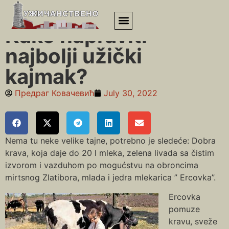
Почетна
»
Kako napraviti najbolji užički kajmak?
Kako napraviti
najbolji užički
kajmak?
Предраг Ковачевић
July 30, 2022
Nema tu neke velike tajne, potrebno je sledeće: Dobra
krava, koja daje do 20 l mleka, zelena livada sa čistim
izvorom i vazduhom po mogućstvu na obroncima
mirtsnog Zlatibora, mlada i jedra mlekarica ” Ercovka”.
Ercovka
pomuze
kravu, sveže