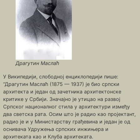
Драгутин Маслаћ
У Википедији, слободној енциклопедији пише:
“Драгутин Маслаћ (1875 — 1937) је био српски
архитекта и један од зачетника архитектонске
критике у Србији. Значајно је утицао на развој
Српског националног стила у архитектури између
два светска рата. Осим што је радио као пројектант,
радио је и у Министарству грађевина и један је од
оснивача Удружења српских инжињера и
архитеката као и Клуба архитеката.