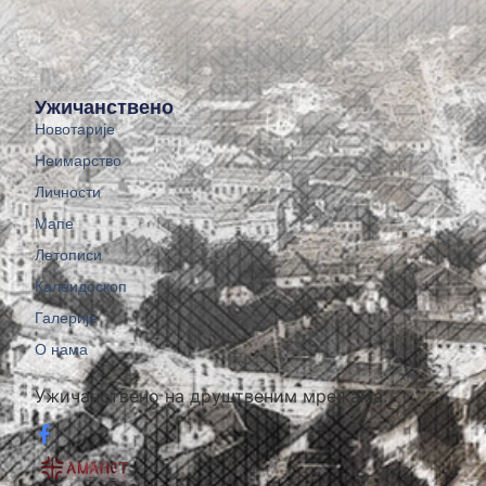
Ужичанствено
Новотарије
Неимарство
Личности
Мапе
Летописи
Калеидоскоп
Галерије
О нама
Ужичанствено на друштвеним мрежама: