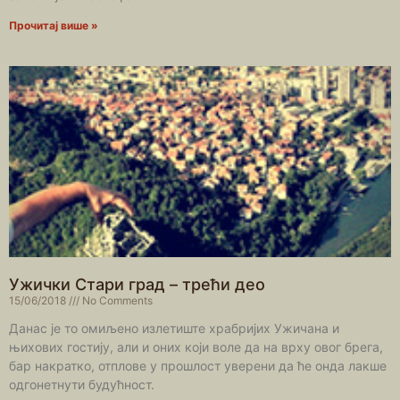
Прочитај више »
Ужички Стари град – трећи део
15/06/2018
No Comments
Данас је то омиљено излетиште храбријих Ужичана и
њихових гостију, али и оних који воле да на врху овог брега,
бар накратко, отплове у прошлост уверени да ће онда лакше
одгонетнути будућност.