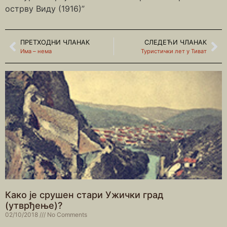
острву Виду (1916)”
ПРЕТХОДНИ ЧЛАНАК
СЛЕДЕЋИ ЧЛАНАК
Има – нема
Туристички лет у Тиват
Како је срушен стари Ужички град
(утврђење)?
02/10/2018
No Comments