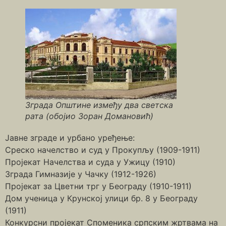
Зграда Општине између два светска
рата (обојио Зоран Домановић)
Јавне зграде и урбано уређење:
Среско начелство и суд у Прокупљу (1909-1911)
Пројекат Начелства и суда у Ужицу (1910)
Зграда Гимназије у Чачку (1912-1926)
Пројекат за Цветни трг у Београду (1910-1911)
Дом ученица у Крунској улици бр. 8 у Београду
(1911)
Конкурсни пројекат Споменика српским жртвама на