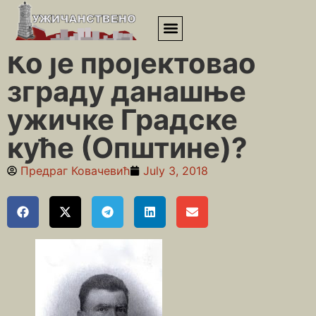
Почетна
»
Неимарство
»
Ко је пројектовао зграду данашње
ужичке Градске куће (Општине)?
Ко је пројектовао
зграду данашње
ужичке Градске
куће (Општине)?
Предраг Ковачевић
July 3, 2018