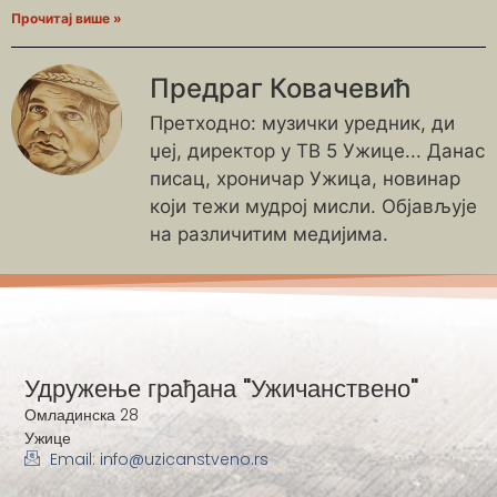
Прочитај више »
Предраг Ковачевић
Претходно: музички уредник, ди
џеј, директор у ТВ 5 Ужице... Данас
писац, хроничар Ужица, новинар
који тежи мудрој мисли. Објављује
на различитим медијима.
Удружење грађана "Ужичанствено"
Омладинска 28
Ужице
Email: info@uzicanstveno.rs