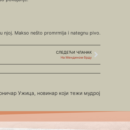
e u njoj. Makso nešto promrmlja i nategnu pivo.
СЛЕДЕЋИ ЧЛАНАК
На Мендином брду
роничар Ужица, новинар који тежи мудрој