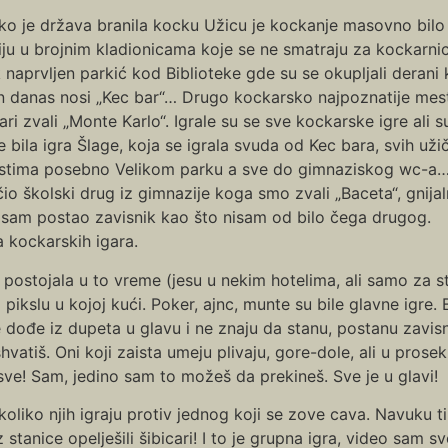
ko je država branila kocku Užicu je kockanje masovno bilo
kriju u brojnim kladionicama koje se ne smatraju za kockarni
naprvljen parkić kod Biblioteke gde su se okupljali derani 
an danas nosi „Kec bar“… Drugo kockarsko najpoznatije mes
ari zvali „Monte Karlo“. Igrale su se sve kockarske igre ali s
 bila igra Šlage, koja se igrala svuda od Kec bara, svih uži
mestima posebno Velikom parku a sve do gimnaziskog wc-a
o školski drug iz gimnazije koga smo zvali „Baceta“, gnijal
nisam postao zavisnik kao što nisam od bilo čega drugog.
 kockarskih igara.
u postojala u to vreme (jesu u nekim hotelima, ali samo za 
 pikslu u kojoj kući. Poker, ajnc, munte su bile glavne igre
dođe iz dupeta u glavu i ne znaju da stanu, postanu zavisn
hvatiš. Oni koji zaista umeju plivaju, gore-dole, ali u prose
o sve! Sam, jedino sam to možeš da prekineš. Sve je u glavi!
liko njih igraju protiv jednog koji se zove cava. Navuku tip
 stanice opelješili šibicari! I to je grupna igra, video sam 