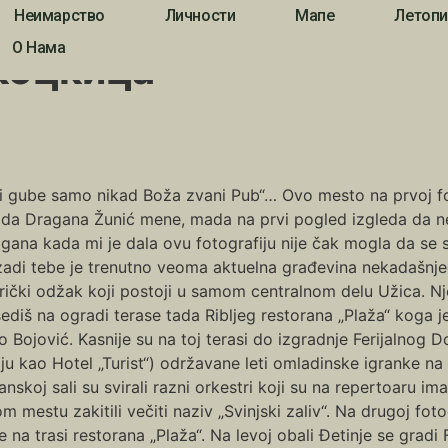
Неимарство
Личности
Мапе
Летопи
О Нама
 коцкица
i gube samo nikad Boža zvani Pub“… Ovo mesto na prvoj fot
da Dragana Žunić mene, mada na prvi pogled izgleda da ne
gana kada mi je dala ovu fotografiju nije čak mogla da se se
adi tebe je trenutno veoma aktuelna građevina nekadašnjeg
rički odžak koji postoji u samom centralnom delu Užica. N
sediš na ogradi terase tada Ribljeg restorana „Plaža“ koga j
o Bojović. Kasnije su na toj terasi do izgradnje Ferijalnog
ju kao Hotel „Turist“) održavane leti omladinske igranke na 
anskoj sali su svirali razni orkestri koji su na repertoaru i
m mestu zakitili večiti naziv „Svinjski zaliv“. Na drugoj fot
a trasi restorana „Plaža“. Na levoj obali Đetinje se gradi F