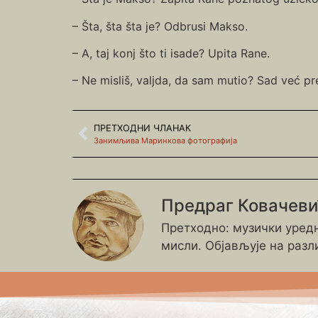
– Šta, šta šta je? Odbrusi Makso.
– A, taj konj što ti isade? Upita Rane.
– Ne misliš, valjda, da sam mutio? Sad već pre
ПРЕТХОДНИ ЧЛАНАК
Занимљива Маринкова фотографија
Предраг Ковачев
Претходно: музички уредн
мисли. Објављује на разл