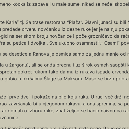
eno kocka iz zabava i u male sume, nikad se neće iskobelj
Karla” tj. Sa trase restorana “Plaža”. Glavni junaci su bili 
 predade crvenu novčanicu iz desne ruke jer je na nju poka
gld na seriskom broju novčanice i poče grozničavo da raču
ifra su petica i dvojka . Sve ukupno osamnest!”.- Osam!” p
ju se desetice a Ranova je osmica samo za jednu manje od 
ula u žargonu), ali se onda brecnu i uz širok osmeh saopšti
espretan pokret rukom tako da mu iz rukava ispade crvenda
no gubio u okršaima Šlage sa Maksom. Maso se brzo pribr
e “prve dve” i pokaže na bilo koju ruku. U ruci već drži nov
rao završavala bi u njegovom rukavu, a ona spremna, sa po
tar odmah o izboru ruke, znatiželjno se bacio naivno na ra
včanice.
 tučaroša pred penzijom, više radi reda nego što je očkiv