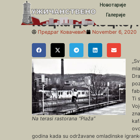
Новотарије
Почетна
»
Коцка до коцке, коцкица
Галерије
Коцка до коцке,
Предраг Ковачевић
November 6, 2020
„Sv
mla
Dra
poz
fab
Ti 
Voj
zna
Na terasi rastorana “Plaža”
kaf
ovo
godina kada su održavane omladinske igranke n