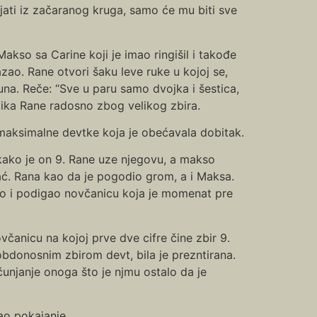
ati iz začaranog kruga, samo će mu biti sve
Makso sa Carine koji je imao ringišil i takođe
zao. Rane otvori šaku leve ruke u kojoj se,
na. Reče: “Sve u paru samo dvojka i šestica,
ovika Rane radosno zbog velikog zbira.
maksimalne devtke koja je obećavala dobitak.
 kako je on 9. Rane uze njegovu, a makso
ć. Rana kao da je pogodio grom, a i Maksa.
ao i podigao novčanicu koja je momenat pre
čanicu na kojoj prve dve cifre čine zbir 9.
bdonosnim zbirom devt, bila je prezntirana.
čunjanje onoga što je njmu ostalo da je
ao pokajanje.