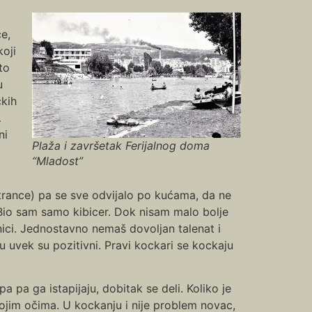
ce,
koji
to
u
čkih
…
ni
Plaža i završetak Ferijalnog doma
“Mladost”
strance) pa se sve odvijalo po kućama, da ne
. Bio sam samo kibicer. Dok nisam malo bolje
ici. Jednostavno nemaš dovoljan talenat i
ku uvek su pozitivni. Pravi kockari se kockaju
a pa ga istapijaju, dobitak se deli. Koliko je
svojim očima. U kockanju i nije problem novac,