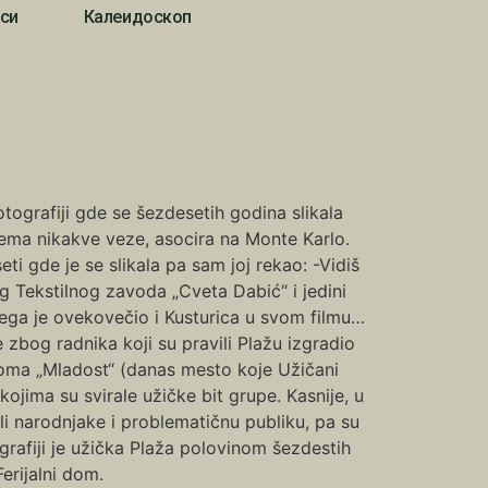
си
Калеидоскоп
ografiji gde se šezdesetih godina slikala
ma nikakve veze, asocira na Monte Karlo.
ti gde je se slikala pa sam joj rekao: -Vidiš
 Tekstilnog zavoda „Cveta Dabić“ i jedini
jega je ovekovečio i Kusturica u svom filmu…
e zbog radnika koji su pravili Plažu izgradio
 Doma „Mladost“ (danas mesto koje Užičani
kojima su svirale užičke bit grupe. Kasnije, u
mali narodnjake i problematičnu publiku, pa su
ografiji je užička Plaža polovinom šezdestih
erijalni dom.