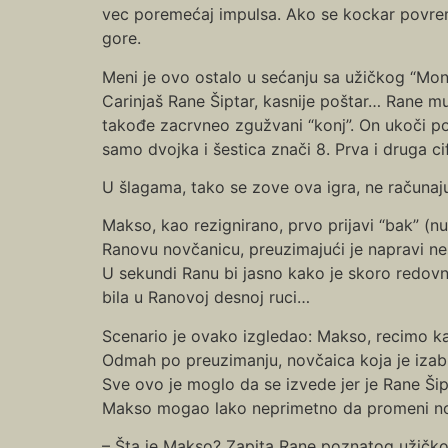
vec poremećaj impulsa. Ako se kockar povrem
gore.
Meni je ovo ostalo u sećanju sa užičkog “Monte 
Carinjaš Rane Šiptar, kasnije poštar… Rane mu
takođe zacrvneo zgužvani “konj”. On ukoči po
samo dvojka i šestica znači 8. Prva i druga c
U šlagama, tako se zove ova igra, ne računa
Makso, kao rezignirano, prvo prijavi “bak” (n
Ranovu novčanicu, preuzimajući je napravi n
U sekundi Ranu bi jasno kako je skoro redov
bila u Ranovoj desnoj ruci…
Scenario je ovako izgledao: Makso, recimo kaž
Odmah po preuzimanju, novčaica koja je izab
Sve ovo je moglo da se izvede jer je Rane Šip
Makso mogao lako neprimetno da promeni no
– Šta je Makso? Zapita Rane poznatog užičkog