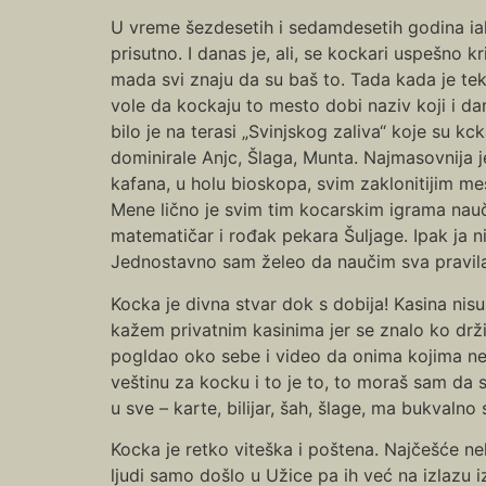
U vreme šezdesetih i sedamdesetih godina ia
prisutno. I danas je, ali, se kockari uspešno 
mada svi znaju da su baš to. Tada kada je tek 
vole da kockaju to mesto dobi naziv koji i d
bilo je na terasi „Svinjskog zaliva“ koje su kck
dominirale Anjc, Šlaga, Munta. Najmasovnija je
kafana, u holu bioskopa, svim zaklonitijim 
Mene lično je svim tim kocarskim igrama nauči
matematičar i rođak pekara Šuljage. Ipak ja 
Jednostavno sam želeo da naučim sva pravila
Kocka je divna stvar dok s dobija! Kasina nis
kažem privatnim kasinima jer se znalo ko drži
pogldao oko sebe i video da onima kojima ne 
veštinu za kocku i to je to, to moraš sam da s
u sve – karte, bilijar, šah, šlage, ma bukvaln
Kocka je retko viteška i poštena. Najčešće neko
ljudi samo došlo u Užice pa ih već na izlazu iz