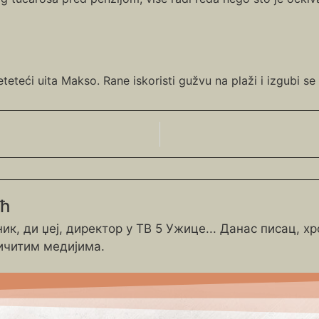
teteći uita Makso. Rane iskoristi gužvu na plaži i izgubi s
ић
ик, ди џеј, директор у ТВ 5 Ужице... Данас писац, х
ичитим медијима.