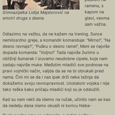
ramenu, s
kapom na
Gimnazijalka Lidija Majstorović na
smotri druga s desna.
glavi, veoma
sam važna.
Odlazimo na vežbu, da ne kažem na trening. Sunce
nemilosrdno greje, a komandir komanduje: “Mirno!”, “Na
desno ravnajs’!”, “Pušku o desno rame!”, Meni se najviše
dopada komanda: “Voljno!” Tada najviše žurimo u
obližnji šumarak I izuvamo neudobne cipele, koje nam
zadaju najviše muke. Međutim mladići sve podnose na
pravi vojnički način, valjda da se ne bi obrukali pred
nama. Čini mi se da i nas ipak drži neka težnja da
dokažemo svoju ravnopravnost. Uostalom vojska i nije
tako teška kako pričaju mladići koji su je odslužili.
Kad su nam rekli da idemo na ručak, učinilo nam se kao
da nedelju dana nismo okusili ni koricu hleba-