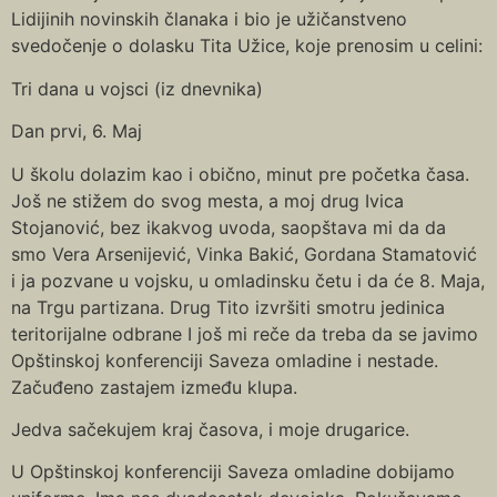
Lidijinih novinskih članaka i bio je užičanstveno
svedočenje o dolasku Tita Užice, koje prenosim u celini:
Tri dana u vojsci (iz dnevnika)
Dan prvi, 6. Maj
U školu dolazim kao i obično, minut pre početka časa.
Još ne stižem do svog mesta, a moj drug Ivica
Stojanović, bez ikakvog uvoda, saopštava mi da da
smo Vera Arsenijević, Vinka Bakić, Gordana Stamatović
i ja pozvane u vojsku, u omladinsku četu i da će 8. Maja,
na Trgu partizana. Drug Tito izvršiti smotru jedinica
teritorijalne odbrane I još mi reče da treba da se javimo
Opštinskoj konferenciji Saveza omladine i nestade.
Začuđeno zastajem između klupa.
Jedva sačekujem kraj časova, i moje drugarice.
U Opštinskoj konferenciji Saveza omladine dobijamo