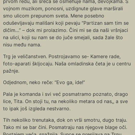
prvom redu, ali sreća se osmehuje nama, devojkama. S
vojnom muzikom, ponosni, uzdignute glave marširali
smo ulicom prepunom sveta. Mene posebno
oduševljavaju mališani koji pevaju “Partizan sam tim se
dičim…” – dok mi prolazimo. Čini mi se da naši vršnjaci
na ulici, koji su nam se do juče smejali, sada žale što
nisu među nama.
Trg je veličanstven. Postrojavamo se- Kamere rade,
foto-aparati škljocaju. Naša omladinska četa je u centru
pažnje.
Odjednom, neko reče: “Evo ga, ide!”
Pala je komanda i svi već posmatramo poznato, drago
lice, Tita. On stoji tu, na nekoliko metara od nas,, a sve
to ipak još izgleda nestvarno.
Tih nekoliko trenutaka, dok on vrši smotru, dugo traju.
Tako mi se bar čini. Posmatraju nas njegove blage oči.
Postajem veća, snažnija. Sunce se presijava na Trgu