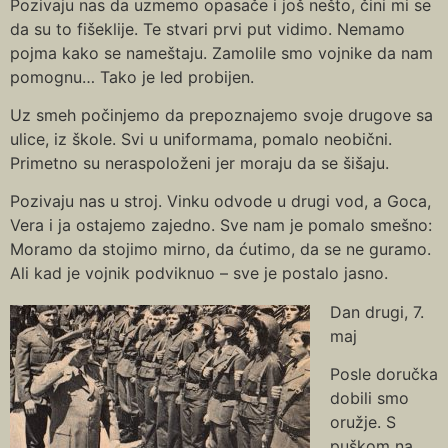
Pozivaju nas da uzmemo opasače i još nešto, čini mi se
da su to fišeklije. Te stvari prvi put vidimo. Nemamo
pojma kako se nameštaju. Zamolile smo vojnike da nam
pomognu… Tako je led probijen.
Uz smeh počinjemo da prepoznajemo svoje drugove sa
ulice, iz škole. Svi u uniformama, pomalo neobični.
Primetno su neraspoloženi jer moraju da se šišaju.
Pozivaju nas u stroj. Vinku odvode u drugi vod, a Goca,
Vera i ja ostajemo zajedno. Sve nam je pomalo smešno:
Moramo da stojimo mirno, da ćutimo, da se ne guramo.
Ali kad je vojnik podviknuo – sve je postalo jasno.
Dan drugi, 7.
maj
Posle doručka
dobili smo
oružje. S
puškom na