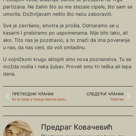
partizana. Ne žalim što su me stezale cipele, što sam se
umorila. Doživljavam nešto što neću zaboraviti.
Sve je završeno, smotra je prošla. Odmaramo se u
kasarni I prebiramo po uspomenama. Nije bilo lako, ali
ako. Tito nas je pozdravio, a to znači da ima poverenje
u nas, da nas ceni, da voli omladinu.
U vojničkom krugu sklopili smo nova poznanstva. Tu se
možda rodila i neka ljubav. Proveli smo tri teška ali lepa
dana.
ПРЕТХОДНИ ЧЛАНАК
СЛЕДЕЋИ ЧЛАНАК
Ко је први у Ужицу окитио јелку? (О новогодишњим обичајима)
Тобоган
Предраг Ковачевић