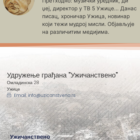
Претходно: музички уредник, ди
џеј, директор у ТВ 5 Ужице... Данас
писац, хроничар Ужица, новинар
који тежи мудрој мисли. Објављује
на различитим медијима.
Удружење грађана "Ужичанствено"
Омладинска 28
Ужице
Email: info@uzicanstveno.rs
Ужичанствено