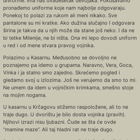
uniforme. Ima nas dvadesetak devojaka. Pokušavamo
pronađemo uniforme koje nam najbolje odgovaraju.
Ponekoj to polazi za rukom ali meni nikako. Sve
pantalone su mi kratke. Ako dužina slučajno I odgovara
širina je takva da u njih može da stane još neko. I da ne
bi tetke Milenije, ne bi ništa. Ona mi lepo dovodi uniform
u red i od mene stvara pravog vojnika.
Polazimo u Kasarnu. Međusobno se dovoljno ne
poznajemo pa idemo u grupama. Naravno, Vera, Goca,
Vinka i ja stalno smo zajedno. Skrećemo pogled i
gledamo svoj u izlozima. Još ne verujemo da smo to mi.
Ne umem da idem u vojničkim krimkama, smešno stoje
na mojim nogama.
U kasarnu u Krčagovu stižemo raspoložene, ali to ne
traje dugo. U dvorištu je bilo dosta vojnika (pravih).
Njihovi izrazi nisu ljubazni. Čude se šta će ovde
“mamine maze”. Ali taj hladni rat ne traje dugo.