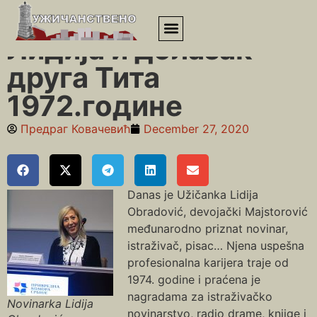
Почетна
»
Лидија и долазак друга Тита 1972.године
Лидија и долазак
друга Тита
1972.године
Предраг Ковачевић
December 27, 2020
Danas je Užičanka Lidija
Obradović, devojački Majstorović
međunarodno priznat novinar,
istraživač, pisac… Njena uspešna
profesionalna karijera traje od
1974. godine i praćena je
nagradama za istraživačko
Novinarka Lidija
novinarstvo, radio drame, knjige i