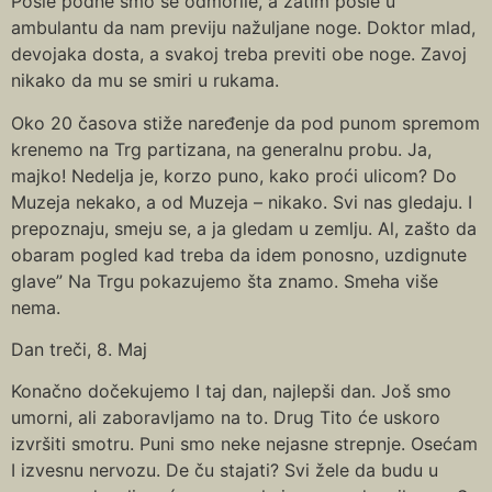
Posle podne smo se odmorile, a zatim pošle u
ambulantu da nam previju nažuljane noge. Doktor mlad,
devojaka dosta, a svakoj treba previti obe noge. Zavoj
nikako da mu se smiri u rukama.
Oko 20 časova stiže naređenje da pod punom spremom
krenemo na Trg partizana, na generalnu probu. Ja,
majko! Nedelja je, korzo puno, kako proći ulicom? Do
Muzeja nekako, a od Muzeja – nikako. Svi nas gledaju. I
prepoznaju, smeju se, a ja gledam u zemlju. Al, zašto da
obaram pogled kad treba da idem ponosno, uzdignute
glave” Na Trgu pokazujemo šta znamo. Smeha više
nema.
Dan treči, 8. Maj
Konačno dočekujemo I taj dan, najlepši dan. Još smo
umorni, ali zaboravljamo na to. Drug Tito će uskoro
izvršiti smotru. Puni smo neke nejasne strepnje. Osećam
I izvesnu nervozu. De ču stajati? Svi žele da budu u