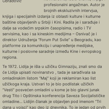
Obradović
profesionalni angažman. Autor je
brojnih ekskluzivnih intervjua,
knjiga i specijalnih izdanja iz oblasti kulture i kulturne
baštine objavljenih u Srbiji i Kini. Radila je i sarađuje i
dalje sa vodećim srpskim časopisima, radio i TV
servisima, kao i sa kineskim medijima – Osnivač je i
direktor Udruženja “Forum Put Svile” u Beogradu, kao
platforme za komunikciju i unapređenje medijske,
kulturne i poslovne saradnje između Kine i evropskog
regiona.
Te 1972. Lidija je išla u užičku Gimnaziju, znali smo da
će Lidija upisati novinarstvo , tada je sarađivala sa
omladinskim listom “Maj” koji je reklamiran kao list
užičkoga kraja. Ustvari to je bio podlistak užičkih
“Vesti” posvećen omladini u kome je bio glavni junak
drug Tito i Opštinska konferencija Saveza Socijalističke
omladine… Lidijin članak je objavljen pod imenom “Tri
dana u vojsci” kao deo iz dnevnika. To je jedan od prvih