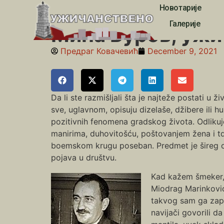
Новотарије
Почетна
»
Мића Буров, ужички шмекер
Галерије
Мића Буров, уж
Предраг Ковачевић
December 9, 2021
Da li ste razmišljali šta je najteže postati u 
sve, uglavnom, opisuju dizelaše, džibere ili
pozitivnih fenomena gradskog života. Odlikuj
manirima, duhovitošću, poštovanjem žena i td.
boemskom krugu poseban. Predmet je šireg og
pojava u društvu.
Kad kažem šmeker, 
Miodrag Marinković
takvog sam ga zapa
navijači govorili d