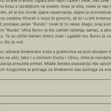
no birane kravate, oglancanih lepih cipela i uvek, baš uvek u
anu kosu s razdeljkom na sredini. Imao je stila, voleo je nas
din, ali je bio čovek sjajne opservacije, sjajno je procenjiv
tnu osobinu ličnosti o kojoj bi govorio, ali bi i u brk kresnuo
č postajao jedan “Rundo”. Uvek bi to rekao blago, onaj kom
ćin “Rundo”. Mića Burov je bio zakleti neženja, samac, a ako
tu. To su užički kelneri dobro znali i ugađali mu. Burov je vo
o što je voli.
o raširena šmekerska vrsta u gradovima se pod uticajem nov
o na ulici, tako i u noćnom životu i Užicu, čime je narušen
lacija preuzela primat. Mlađa ženska populacija nije upoz
m krugovima je potraga za šmekerom kao potraga za svetim 