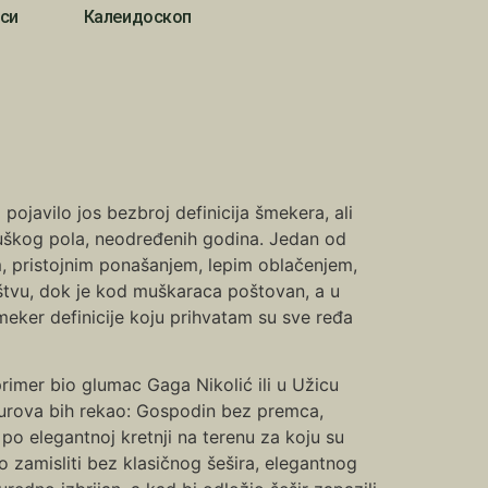
си
Калеидоскоп
 pojavilo jos bezbroj definicija šmekera, ali
muškog pola, neodređenih godina. Jedan od
m, pristojnim ponašanjem, lepim oblačenjem,
uštvu, dok je kod muškaraca poštovan, a u
eker definicije koju prihvatam su sve ređa
imer bio glumac Gaga Nikolić ili u Užicu
urova bih rekao: Gospodin bez premca,
o elegantnoj kretnji na terenu za koju su
 zamisliti bez klasičnog šešira, elegantnog