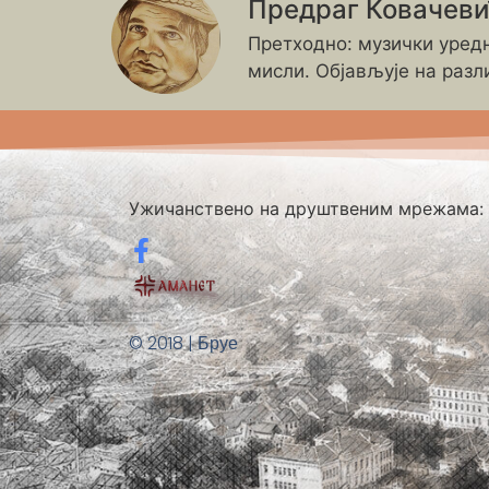
Предраг Ковачев
Претходно: музички уредн
мисли. Објављује на разл
Ужичанствено на друштвеним мрежама:
© 2018 | Бруе