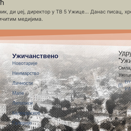
ић
ик, ди џеј, директор у ТВ 5 Ужице... Данас писац, х
ичитим медијима.
Удр
Ужичанствено
"Уж
Новотарије
Омла
Неимарство
Ужиц
Em
Личности
in
Мапе
Летописи
Калеидоскоп
Галерије