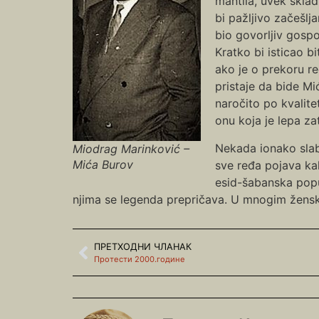
mantila, uvek sklad
bi pažljivo začešlj
bio govorljiv gospo
Kratko bi isticao bi
ako je o prekoru re
pristaje da bide Mi
naročito po kvalite
onu koja je lepa zat
Nekada ionako slab
Miodrag Marinković –
Mića Burov
sve ređa pojava kak
esid-šabanska popu
njima se legenda prepričava. U mnogim ženski
ПРЕТХОДНИ ЧЛАНАК
Протести 2000.године