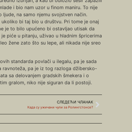
redno izbrijan, a kad bi odložio šešir zapazili
 mlade i bio nam uzor u finom maniru. To nije
ao ljude, na samo njemu svojstven način.
 ukoliko bi taj bio u društvu. Pri tome je onaj
e je to bilo upućeno bi ostavljao utisak da
 je piće u pitanju, uživao u hladnim špricerima
leo žene zato što su lepe, ali nikada nije sreo
ih standarda povlači u ilegalu, pa je sada
a ravnoteža, pa je iz tog razloga džibersko-
nata sa delovanjem gradskih šmekera i o
gralom, niko nije siguran da li postoji.
СЛЕДЕЋИ ЧЛАНАК
Када су ужичани чули за Ролингстонсе?