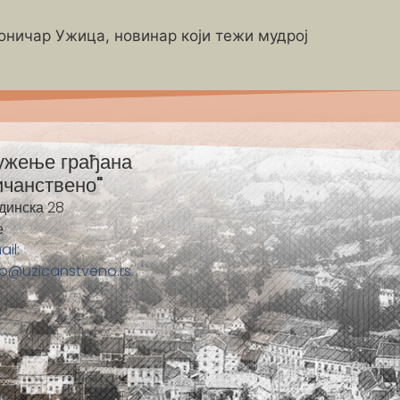
роничар Ужица, новинар који тежи мудрој
ужење грађана
ичанствено"
динска 28
е
ail:
fo@uzicanstveno.rs