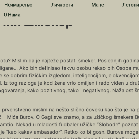
Неимарство
Личности
Мапе
Летопи
О Нама
ички шмекер
životu? Mislim da je najteže postati šmeker. Poslednjih godina
 huligane… Ako bih definisao takvu osobu rekao bih Osoba 
e se dobrim fizičkim izgledom, inteligencijom, elokvencijo
 Iz tog razloga je kod žena vrlo omiljen i rado viđen u dr
ovaranja, kako pozitivnog, tako i negativnog. Nažalost šm
prvenstveno mislim na nešto slično čoveku kao što je na pr
 – Mića Burov. O Gagi sve znamo, a za užičkog šmekera B
mtio. Nekad u mladosti fudbaler užičke “Slobode” poznat p
a je “kao kakav ambasador”. Retko ko bi gosn. Burova mogao