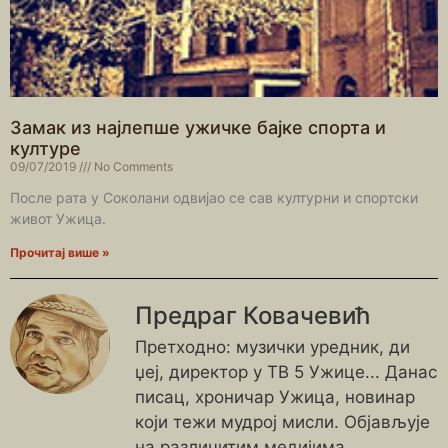
Замак из најлепше ужичке бајке спорта и
културе
09/07/2019
No Comments
После рата у Соколани одвијао се сав културни и спортски
живот Ужица.
Прочитај више »
Предраг Ковачевић
Претходно: музички уредник, ди
џеј, директор у ТВ 5 Ужице... Данас
писац, хроничар Ужица, новинар
који тежи мудрој мисли. Објављује
на различитим медијима.