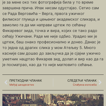
је за мене око тих фотографија била у то време
завршена прича. Ипак нисам одустајао. Сетио сам
се Рада Верговића – Верга, првога ужичког
филмског глумца и цењеног академског сликара, и
замолио га да ми направи цртеж по сећању
Фикаревог зида, точка и вира, којих се тако радо
сећају Ужичани. Раде ме није одбио. Урадио ми је
цртеж, баш онако професионално и донео. Данас је
то једна од драгих слика у мом Атељеу 5. Много
касније сам дошао до закључка да је сјајни ужичко
уметник нацртао Фикарев зид, долап и вир као да га
је посматрао, као да то није магловито сећање.
ПРЕТХОДНИ ЧЛАНАК
СЛЕДЕЋИ ЧЛАНАК
Међај шездесетих
Слађина изложба