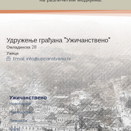
Удружење грађана "Ужичанствено"
Омладинска 28
Ужице
Email: info@uzicanstveno.rs
Ужичанствено
Новотарије
Неимарство
Личности
Мапе