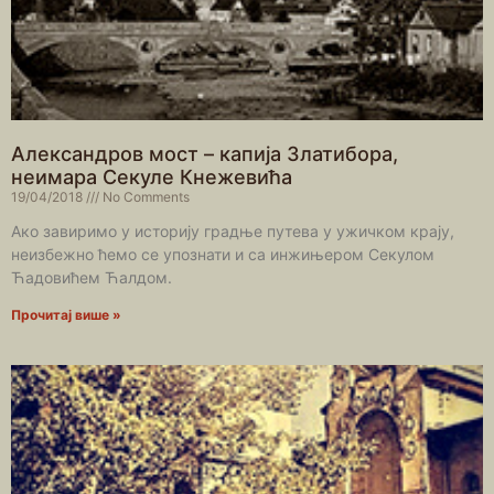
Александров мост – капија Златибора,
неимара Секуле Кнежевића
19/04/2018
No Comments
Ако завиримо у историју градње путева у ужичком крају,
неизбежно ћемо се упознати и са инжињером Секулом
Ћадовићем Ћалдом.
Прочитај више »