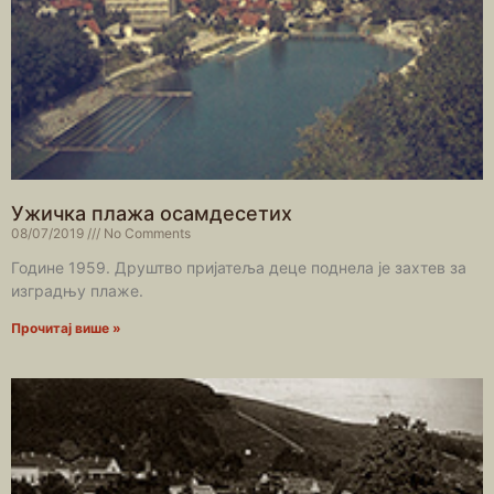
Ужичка плажа осамдесетих
08/07/2019
No Comments
Године 1959. Друштво пријатеља деце поднела је захтев за
изградњу плаже.
Прочитај више »