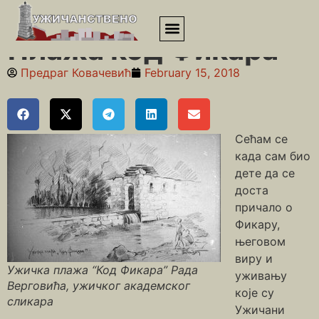
Почетна
»
Међај
»
Плажа код Фикара
Плажа код Фикара
Предраг Ковачевић
February 15, 2018
Сећам се
када сам био
дете да се
доста
причало о
Фикару,
његовом
виру и
Ужичка плажа “Код Фикара” Рада
уживању
Верговића, ужичког академског
које су
сликара
Ужичани