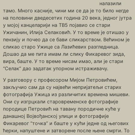
налазили
тамо. Много касније, чини ми се да је то било негде
на половини дведесетих година 20 века, једног јутра
у мојој канцеларији на ТВ5 појавио се стари
Ужичанин, Илија Селаковић. У то време је отишао у
пензију и почео да се бави сликарством. Већином је
сликао старо Ужице са Лазићевих разгледница.
Дошао да ме пита имам ли слику Фикаревог зида,
вира, баште. У то време нисам имао, али је стари
“Селак” дао задатак упорном истраживачу.
У разговору с професором Мијом Петровићем,
закључио сам да су највећи непријатељи старих
фотографија Ужица из различитих времена мишеви.
Они су изгрцкали старовременске фотографије
породице Петровић на тавану породичне куће у
данашној Војвођанској улици и фотографије
Фикаревог “точка” и баште у кући једне од његових
ћерки, напуштене и затворене после њене смрти. То