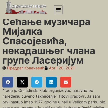
Почетна
»
Сећање музичара Мијалка Спасојевића,
некадашњег члана групе Ласеријум
Сећање музичара
Мијалка
Спасојевића,
некадашњег члана
групе Ласеријум
Предраг Ковачевић
April 20, 2021
“Tada je Omladinski klub organizovao naravno po
naređenju čuveno takmičenje “Titovi gradovi”. Ja sam
prvi nastup imao 1977. godine u hali u Velikom parku bio
sam drugi pobedio je neki vojnik Jadranko Panić mislim