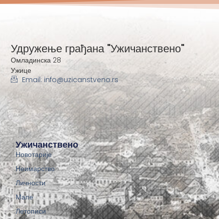
Удружење грађана "Ужичанствено"
Омладинска 28
Ужице
Email: info@uzicanstveno.rs
Ужичанствено
Новотарије
Неимарство
Личности
Мапе
Летописи