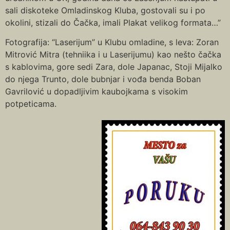
sali diskoteke Omladinskog Kluba, gostovali su i po
okolini, stizali do Čačka, imali Plakat velikog formata…”
Fotografija: “Laserijum” u Klubu omladine, s leva: Zoran
Mitrović Mitra (tehniika i u Laserijumu) kao nešto čačka
s kablovima, gore sedi Zara, dole Japanac, Stoji Mijalko
do njega Trunto, dole bubnjar i vođa benda Boban
Gavrilović u dopadljivim kaubojkama s visokim
potpeticama.