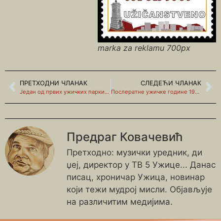
marka za reklamu 700px
ПРЕТХОДНИ ЧЛАНАК
СЛЕДЕЋИ ЧЛАНАК
Један од првих ужичких паркинга за псе
Послератне ужичке године 1945-1965. (први део)
Предраг Ковачевић
Претходно: музички уредник, ди
џеј, директор у ТВ 5 Ужице... Данас
писац, хроничар Ужица, новинар
који тежи мудрој мисли. Објављује
на различитим медијима.