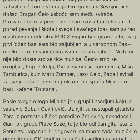
zahvaljujući tome što na jednu igranku u Sevojnu nije
došao Dragan Ćelo uskočo sam među svirače.
Prosvirao sam iz prve. Posle sam savladao tehniku… I
pored pevanja i škole i svega i svačega ipak sam svirao
u zabavnom orkestru KUD Sevojno bas gitaru, u taj svoj
prvi ‘džez bas’ sam bio zaljubljen, a u narodnom Bas –
mečku s kojim sam često išao u inostranstvo… Ništa mi
nije bilo dosta što se tiče muzike. Često smo se
okupljali, Pop iz Arilja, Daba, svirali su harmoniku, Mišo
Tamburica, kum Mato Zumber, Lazo Ćelo, Zaba i svirali
za svoju dušu.” Jednom prilikom mi ispriča Mijalko u
bašti kafane “Fontana”.
Posle svega ovoga Mijalko je u grupi Laserijum koju je
sastavio Boban Gavrilović. Uz njih su nastupali gitarista
Zara iz poznate užičke porodice Zrnjevića, nekadašnji
član rok grupe Plave Suze, tu je bio odličan gitarista iz
Sente zv. Japanac. U dogovoru sa mnom tada muzičkim
urednikom u OK, godinu dana će Laserijum nastupati u