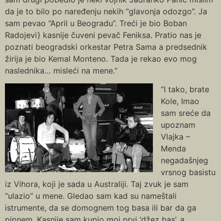
da je to bilo po naređenju nekih “glavonja odozgo”. Ja
sam pevao “April u Beogradu”. Treći je bio Boban
Radojevi} kasnije čuveni pevač Feniksa. Pratio nas je
poznati beogradski orkestar Petra Sama a predsednik
žirija je bio Kemal Monteno. Tada je rekao evo mog
naslednika… misleći na mene.”
“I tako, brate
Kole, Imao
sam sreće da
upoznam
Vlajka –
Menda
negadašnjeg
vrsnog basistu
iz Vihora, koji je sada u Australiji. Taj zvuk je sam
“ulazio” u mene. Gledao sam kad su nameštali
istrumente, da se domognem tog basa ili bar da ga
pipnem. Kasnije sam kupio moj prvi ‘džez bas’, a