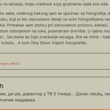
u ta sećanja, imaju vrednost koja godinama raste sve više.
im sebe, onakvog kakvog sam se upoznao sa fotografija, 
luku, koji je bio neizostavni detalj na svim fotografijama n
ka. Primakao sam stolicu pri zatvorenom prozoru, klečeći, 
dom oslonjenom na ruke, posmatram dvorište. U njemu ima 
ki… Iza mene se čuje zveckanje escajga, šire se mirisi – b
m kolače… A kum čika Stevo Vlajnić fotografiše.
vog sv. rata (2)
ић
ик, ди џеј, директор у ТВ 5 Ужице... Данас писац, х
ичитим медијима.