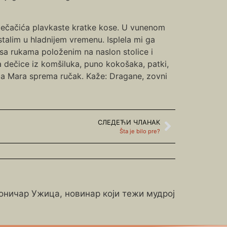
dečačića plavkaste kratke kose. U vunenom
astalim u hladnijem vremenu. Isplela mi ga
sa rukama položenim na naslon stolice i
dečice iz komšiluka, puno kokošaka, patki,
aba Mara sprema ručak. Kaže: Dragane, zovni
СЛЕДЕЋИ ЧЛАНАК
Šta je bilo pre?
роничар Ужица, новинар који тежи мудрој