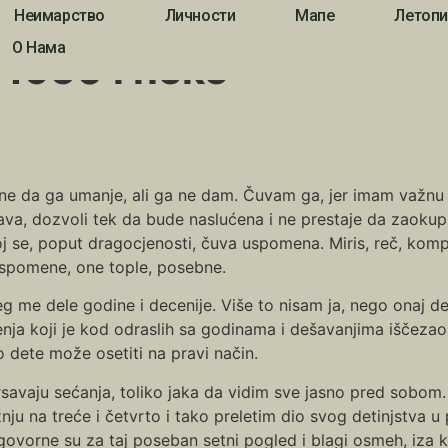
Неимарство
Личности
Мапе
Летопи
О Нама
a 1950 i neke
godine da ga umanje, ali ga ne dam. Čuvam ga, jer imam važ
va, dozvoli tek da bude naslućena i ne prestaje da zaokupl
joj se, poput dragocjenosti, čuva uspomena. Miris, reč, ko
uspomene, one tople, posebne.
me dele godine i decenije. Više to nisam ja, nego onaj deč
enja koji je kod odraslih sa godinama i dešavanjima iščezao
o dete može osetiti na pravi način.
rsavaju sećanja, toliko jaka da vidim sve jasno pred sobom
nju na treće i četvrto i tako preletim dio svog detinjstva u
ovorne su za taj poseban setni pogled i blagi osmeh, iza 