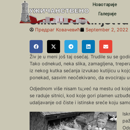
Новотарије
Почетна
»
Slika iz detinjstva 1950 i neke
Галерије
Slika iz detinjstv
Предраг Ковачевић
September 2, 2022
Živ je u meni još taj osećaj. Trudile su se 
Tako odnekud, neka slika, zamagljena, trepera
iz nekog kutka sećanja izvukao kutijicu u ko
ponekad, sasvim neočekivano, da evociraju 
Odjednom više nisam tu,već na mestu od kojeg 
se raduje sitnici, kod koje gori plamen uzbuđ
udaljavanje od čiste i istinske sreće koju sam
Isk
paž
Odg