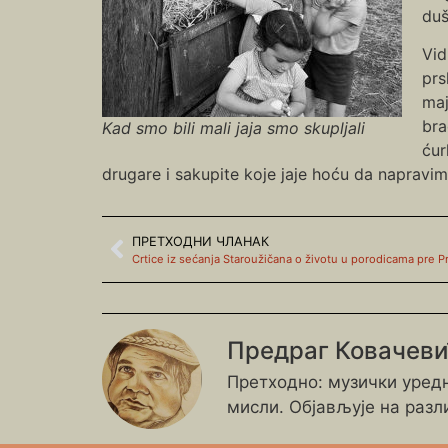
duš
Vid
prs
maj
bra
Kad smo bili mali jaja smo skupljali
ćur
drugare i sakupite koje jaje hoću da napravi
ПРЕТХОДНИ ЧЛАНАК
Crtice iz sećanja Staroužičana o životu u porodicama pre Pr
Предраг Ковачев
Претходно: музички уредн
мисли. Објављује на разл