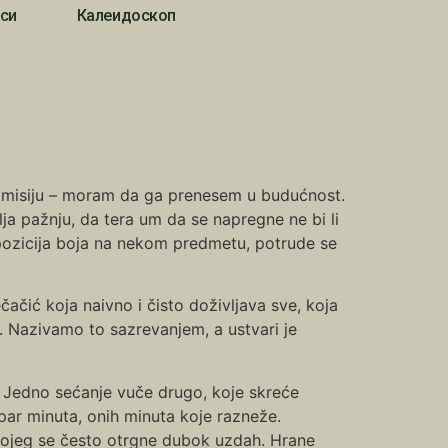
си
Калеидоскоп
nu misiju – moram da ga prenesem u budućnost.
ja pažnju, da tera um da se napregne ne bi li
mpozicija boja na nekom predmetu, potrude se
ačić koja naivno i čisto doživljava sve, koja
. Nazivamo to sazrevanjem, a ustvari je
. Jedno sećanje vuče drugo, koje skreće
 par minuta, onih minuta koje razneže.
kojeg se često otrgne dubok uzdah. Hrane