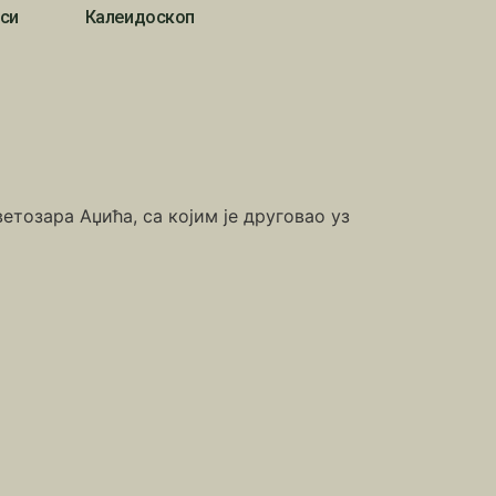
си
Калеидоскоп
тозара Аџића, са којим је друговао уз