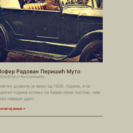
офер Радован Перишић Муто
/04/2018
No Comments
озачку дозволу је имао од 1926. године, и за
едесет година колико се бавио овим послом, није
мао ниједан удес.
очитај више »