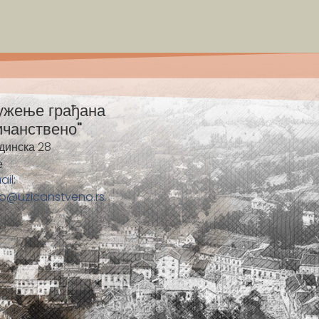
ужење грађана
ичанствено"
динска 28
е
ail:
fo@uzicanstveno.rs