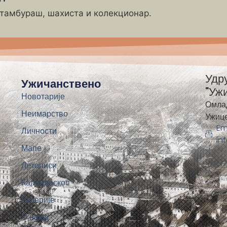
 тамбураш, шахиста и колекционар.
Удр
Ужичанствено
"Уж
Новотарије
Омла
Неимарство
Ужиц
Em
Личности
in
Мапе
Летописи
Калеидоскоп
Галерије
О нама