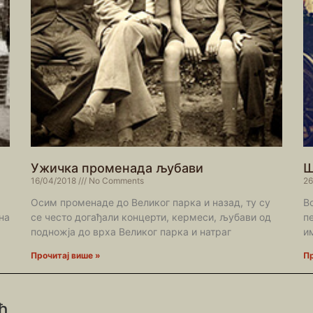
Ужичка променада љубави
Ш
16/04/2018
No Comments
26
Осим променаде до Великог парка и назад, ту су
В
на
се често догађали концерти, кермеси, љубави од
п
подножја до врха Великог парка и натраг
и
Прочитај више »
Пр
ћ