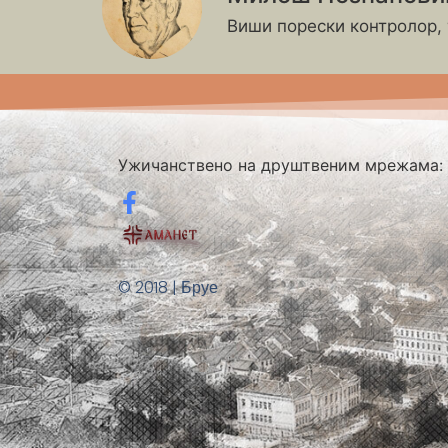
Виши порески контролор,
Ужичанствено на друштвеним мрежама:
© 2018 | Бруе