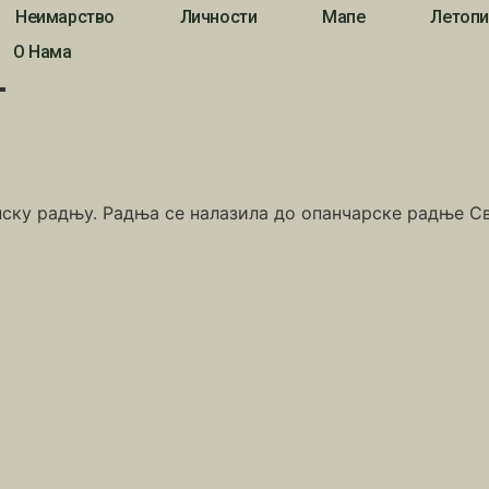
Неимарство
Личности
Мапе
Летопи
О Нама
и
ску радњу. Радња се налазила до опанчарске радње Све