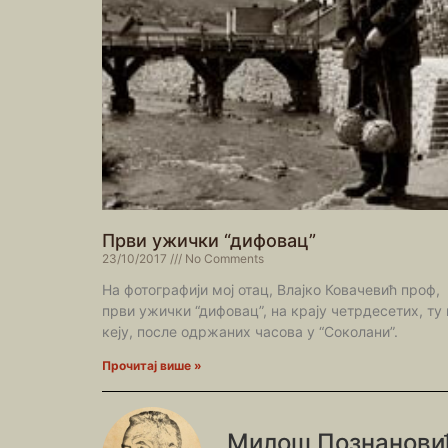
Први ужички “дифовац”
23/10/2017
No Comments
На фотографији мој отац, Влајко Ковачевић проф,
први ужички “дифовац”, на крају четрдесетих, ту 
кеју, после одржаних часова у “Соколани”.
Прочитај више »
Милош Познанови