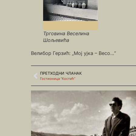
Трговина Веселина
Шољевића
Велибор Герзић: „Мој ујка – Весо…“
ПРЕТХОДНИ ЧЛАНАК
Гостионица “Костић”