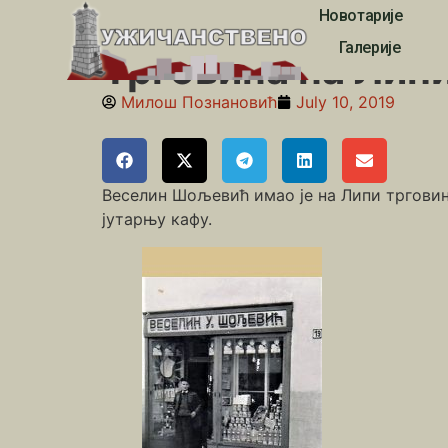
Новотарије
Почетна
»
Липа
»
Трговина на Липи
Галерије
Трговина на Лип
Милош Познановић
July 10, 2019
Веселин Шољевић имао је на Липи трговин
јутарњу кафу.