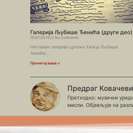
Галерија Љубише Ђенића (други део)
10/07/2019
No Comments
Наставак галерије цртежа Ужица Љубише
Ђенића…
Прочитај више »
Предраг Ковачев
Претходно: музички уредн
мисли. Објављује на разл