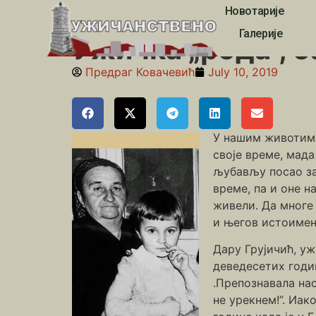
Новотарије
Почетна
»
Људи од струке и науке
»
Ужичка „рода“
Галерије
Ужичка „рода“, 
Предраг Ковачевић
July 10, 2019
У нашим животима 
своје време, мад
љубављу посао за
време, па и оне н
живели. Да многе
и његов истоимен
Дару Грујичић, уж
деведесетих годин
.Препознавала нас
не урекнем!”. Иак