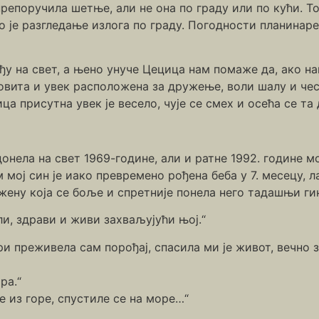
репоручила шетње, али не она по граду или по кући. То 
 је разгледање излога по граду. Погодности планинар
у на свет, а њено унуче Цецица нам помаже да, ако на
овита и увек расположена за дружење, воли шалу и чест
ица присутна увек је весело, чује се смех и осећа се 
онела на свет 1969-године, али и ратне 1992. године мо
мој син је иако превремено рођена беба у 7. месецу, 
жену која се боље и спретније понела него тадашњи гин
и, здрави и живи захваљујући њој.“
и преживела сам порођај, спасила ми је живот, вечно 
ра.“
е из горе, спустиле се на море…“