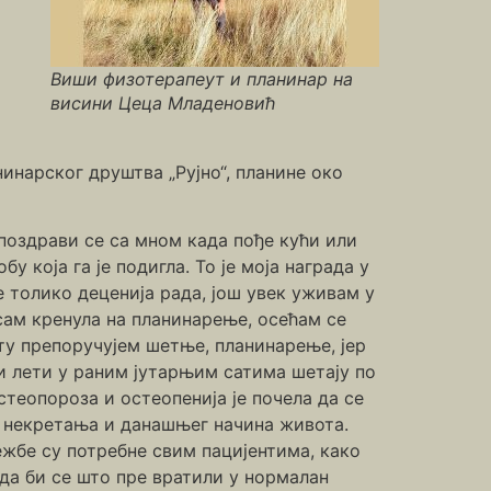
Виши физотерапеут и планинар на
висини Цеца Младеновић
нарског друштва „Рујно“, планине око
 поздрави се са мном када пође кући или
у која га је подигла. То је моја награда у
ле толико деценија рада, још увек уживам у
сам кренула на планинарење, осећам се
ту препоручујем шетње, планинарење, јер
ји лети у раним јутарњим сатима шетају по
стеопороза и остеопенија је почела да се
ог некретања и данашњег начина живота.
ежбе су потребне свим пацијентима, како
 да би се што пре вратили у нормалан