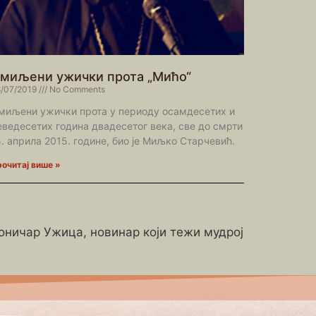
миљени ужички прота „Мићо“
/07/2019
No Comments
миљени ужички прота у периоду осамдесетих и
еведесетих година двадесетог века, све до смрти
5. априла 2015. године, био је Миљко Старчевић.
очитај више »
роничар Ужица, новинар који тежи мудрој