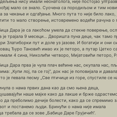
одељења нису имали неонатолога, није постојао ултраз
ођај мало се знало. Суочена са породиљом и тим новим
а за чекање и одгађање. Много пута то није било лако, 
атити то мало створење, истовремено водећи рачуна о
бица Дара је са лакоћом умела да стекне поверење, о
а је трајала 9 месеци… Дворишта пуна деце, чак тамо п
ри Златиборки пут и доле уз јазове. И богатији и они
говац Ђуро Тановић имао их је петоро, а путар Цетко 
имали 4 сина, Николићи четворо, Мијатовићи петоро, 
ица Дара прва је чула плач већине нас, окупала нас, 
има: „Купи лој, па се гој“, док нас је поповијала и дав
то је певала песму „Све птичице из горе, спустиле се н
нула о нама првих дана као да смо њена деца,
душавајући наше мајке како да лакше и брже одрастемо
о да преболимо дечије болести, како да се спремимо з
вот и постанемо људи. Бринући о нама није имала
ца требала да се зове „Бабице Даре Грујичић“.