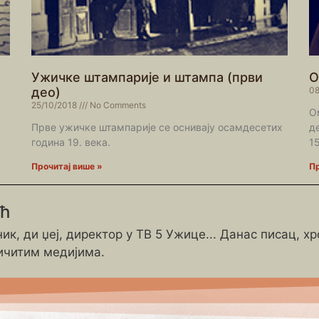
Ужичке штампарије и штампа (први
О
део)
08
25/10/2018
No Comments
О
Прве ужичке штампарије се оснивају осамдесетих
д
година 19. века.
1
Прочитај више »
Пр
ић
ик, ди џеј, директор у ТВ 5 Ужице... Данас писац, х
ичитим медијима.