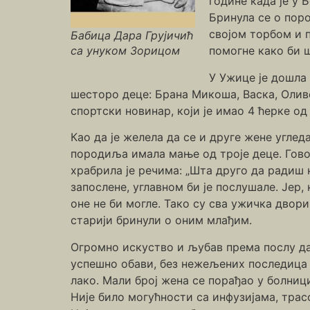
године када је у 
Бринула се о поро
својом торбом и п
Бабица Дара Грујичић
са унуком Зорицом
помогне како би 
У Ужице је дошла
шесторо деце: Брана Микоша, Васка, Оливе
спортски новинар, који је имао 4 ћерке о
Као да је желела да се и друге жене угледа
породиља имала мање од троје деце. Говори
храбрила је речима: „Шта друго да радиш 
запослене, углавном би је послушале. Јер
оне не би могле. Тако су сва ужичка двори
старији бринули о оним млађим.
Огромно искуство и љубав према послу да
успешно обави, без нежељених последица 
лако. Мали број жена се порађао у болници
Није било могућности са инфузијама, тра