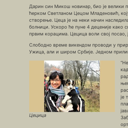
Дарин син Микош новинар, био је велики п
ћерком Светланом Цецом Младеновић, коју
створење. Цеца је на неки начин наследил
болници. Ускоро ће пуне 4 деценије како с
првим корацима. Цецица воли свој посао, ј
Слободно време викендом проводи у приро
Ужица, али и широм Србије. Једном прилик
“Не
кад
рад
њем
рас
је 
пла
јав
Цецица
Заб
орт