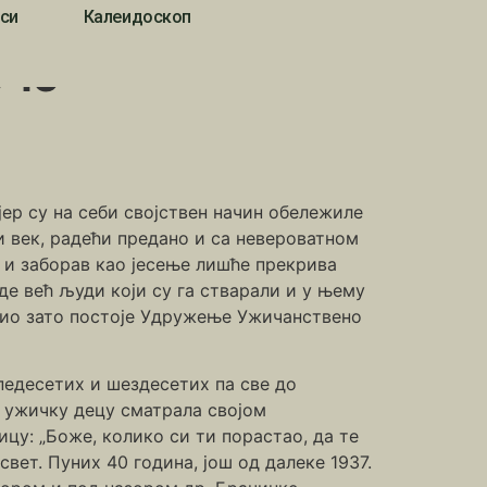
си
Калеидоскоп
уче
јер су на себи својствен начин обележиле
 век, радећи предано и са невероватном
 и заборав као јесење лишће прекрива
аде већ људи који су га стварали и у њему
рио зато постоје Удружење Ужичанствено
 педесетих и шездесетих па све до
е ужичку децу сматрала својом
ицу: „Боже, колико си ти порастао, да те
свет. Пуних 40 година, још од далеке 1937.