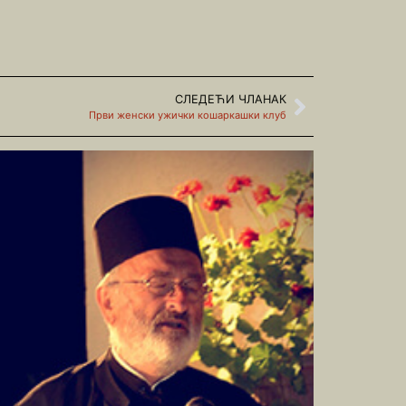
СЛЕДЕЋИ ЧЛАНАК
Први женски ужички кошаркашки клуб