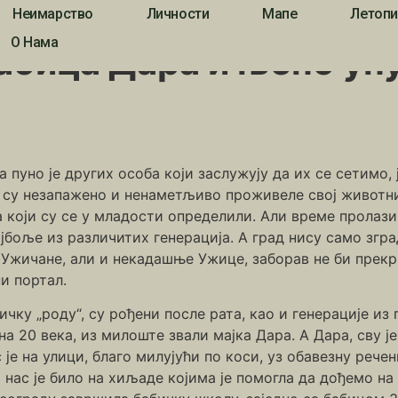
Неимарство
Личности
Мапе
Летопи
, бабица Дара и њено унуче
О Нама
бабица Дара и њено ун
пуно је других особа који заслужују да их се сетимо, 
а су незапажено и ненаметљиво проживеле свој животни
 који су се у младости определили. Али време пролази
ајбоље из различитих генерација. А град нису само згр
 Ужичане, али и некадашње Ужице, заборав не би прек
и портал.
ичку „роду“, су рођени после рата, као и генерације из
а 20 века, из милоште звали мајка Дара. А Дара, сву ј
 је на улици, благо милујући по коси, уз обавезну речен
о нас је било на хиљаде којима је помогла да дођемо на 