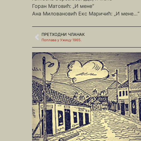
Горан Матовић: „И мене“
Ана Миловановић Екс Маричић: „И мене…“
ПРЕТХОДНИ ЧЛАНАК
Поплава у Ужицу 1965.