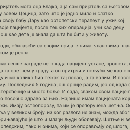
ријатељ мога оца Влајка, а ја сам пријатељ са његовом
 зовем Цецица, зато што је једно мило и слатко
а своју бабу Дару као ортопетски терапеут у ужичкој
воје пацијенте, после тешких операција, учи као децу
ош као дете је знала да шта ће бити у животу.
ди, обилазећи са својим пријатељима, члановима плани
ом је рекла:
ма лепше награде него када пацијент устане, прошета,
а га сретнем у граду, а он притрчи и пољуби ме као особ
у и ма колико био тежак тај посао, ја га волим. И пос
у. Последњих 5 година још орније радим, јер од када 
терећеније и много боље. И сада, сваком свом пацијен
то посебно здраво за њих. Највише имам пацијената ко
жи. Имају остеопорозу, па им је препоручена шетња. О
ља у великом броју, из ког разлога не знам, можда зб
рињавајуће је што и млађи људи оболевају. Шетње и в
опедским, тако и онима, који се опорављају од шлога,