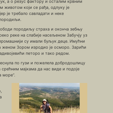
вук, а о резус фактору и осталим крвним
 животом који се рађа, одлуку је
јер је требало савладати и неке
 породиљи.
слободи породиљу страха и оконча зебњу
реко реке на слабије насељеном Забучју уз
 сиромашнији су имали буљук деце. Имућни
са женом Зором изродио је осморо. Зарићи
Радивојевићи петоро и тако редом.
пљеснула по гузи и пожелела добродошлицу
ала срећним мајкама да нас виде и подоје
а море“.
,
а