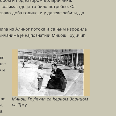
Зором и под назором др. Брачинке.
селима, где је то било потребно. Са
вако доба године, и у далеке забити, да
.
чића из Алиног потока и са њим изродила
жичанима је најпознатији Микош Грујичић,
ле,
иле
о и
ило
Микош Грујичић са ћерком Зорицом
на Тргу
и.
а.