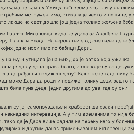
Београду завршила бабичку школу, заједно са бабицом 
диљама не само у Ужицу, већ веома често и у околним 
отребним иструментима, стизала је често и пешице, у с
што лакше на свет дошла још једна толико жељена беба
 из Горњег Милановца, када се удала за Аранђела Груји
ру, Павла и Влада. Највероватније од све њене деце У
д којих једна носи име по бабици Дари…
ју на њу и утицала је на њих, јер је ретко која ужичка
ла је да су деца право благо, а оне које су се двоуми
него да рађаш и подижеш децу“. Како жене тада нису б
, кад може Дара да роди и подиже толику децу, зашто т
шта била пуна деце, једни другима до ува, где су они
вали су јој самопоуздање и храброст да сваки порођај
и накнадних интервеција. А у тим временима то није б
, тако да је Дара више радила на терену него у болниц
сфузијама и другим данас примењиваним интервенцијам