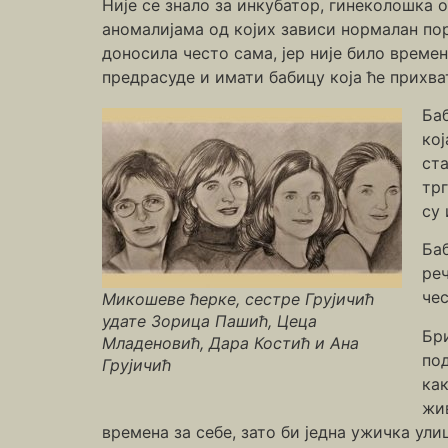
Није се знало за инкубатор, гинеколошка 
аномалијама од којих зависи нормалан пор
доносила често сама, јер није било времен
предрасуде и имати бабицу која ће прихв
Ба
кој
ста
тр
су 
Баб
реч
чес
Микошеве ћерке, сестре Грујичић
удате Зорица Пашић, Цеца
Бри
Младеновић, Дара Костић и Ана
по
Грујичић
как
жи
времена за себе, зато би једна ужичка ули