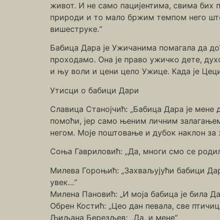
живот. И не само пацијентима, свима бих п
природи и то мало бржим темпом него што
вишеструке.“
Бабица Дара је Ужичанима помагала да дођ
проходамо. Она је право ужичко дете, дух
и њу воли и цени цело Ужице. Када је Цец
Утисци о бабици Дари
Славица Станојчић: „Бабица Дара је мене д
помоћи, јер само њеним личним залагањем 
негом. Моје поштовање и дубок наклон за 
Соња Гавриловић: „Да, многи смо се родил
Милева Гороњић: „Захваљујући бабици Дар
увек…“
Милена Пановић: „И моја бабица је била Да
Обрен Костић: „Цео дан певала, све птичиц
Љиљана Березљев: „Да, и мене“