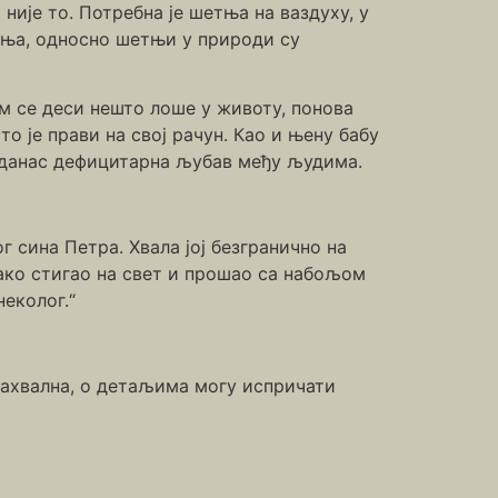
није то. Потребна је шетња на ваздуху, у
ења, односно шетњи у природи су
м се деси нешто лоше у животу, понова
о је прави на свој рачун. Као и њену бабу
та данас дефицитарна љубав међу људима.
г сина Петра. Хвала јој безгранично на
лако стигао на свет и прошао са набољом
еколог.“
захвална, о детаљима могу испричати