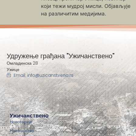
који тежи мудрој мисли. Објављује
на различитим медијима.
Удружење грађана "Ужичанствено"
Омладинска 28
Ужице
Email: info@uzicanstveno.rs
Ужичанствено
Новотарије
Неимарство