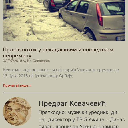
Прљов поток у некадашњим и последњем
невремену
03/07/2018
No Comments
Невреме, које не памте ни најстарији Ужичани, сручило се
13. јуна 2018 на југозападну Србију.
Прочитај више »
Предраг Ковачевић
Претходно: музички уредник, ди
џеј, директор у ТВ 5 Ужице... Данас
писац, хроничар Ужица, новинар