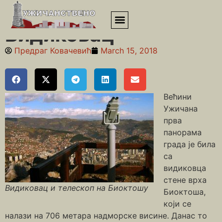
Почетна
»
Друга деценија 21. века
»
Видиковац
Видиковац
Предраг Ковачевић
March 15, 2018
Већини
Ужичана
прва
панорама
града је била
са
видиковца
стене врха
Видиковац и телескоп на Биоктошу
Биоктоша,
који се
налази на 706 метара надморске висине. Данас то