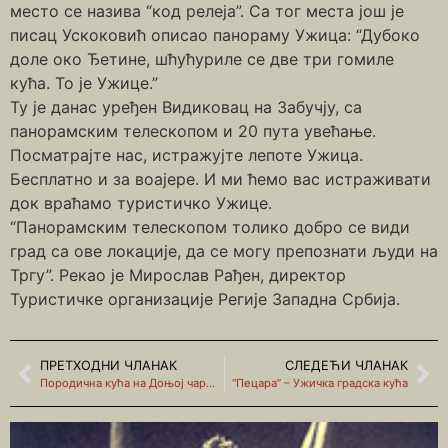
место се назива “код релеја”. Са тог места још је
писац Ускоковић описао панораму Ужица: “Дубоко
доле око Ђетине, шћућуриле се две три гомиле
кућа. То је Ужице.”
Ту је данас уређен Видиковац на Забучју, са
панорамским телескопом и 20 пута увећање.
Посматрајте нас, истражујте лепоте Ужица.
Бесплатно и за воајере. И ми ћемо вас истраживати
док враћамо туристичко Ужице.
“Панорамским телескопом толико добро се види
град са ове локације, да се могу препознати људи на
Тргу”. Рекао је Мирослав Рађен, директор
Туристичке организације Регије Западна Србија.
ПРЕТХОДНИ ЧЛАНАК
СЛЕДЕЋИ ЧЛАНАК
Породична кућа на Доњој чаршији казанџије Рака Тоскића
“Пецара” – Ужичка градска кућа