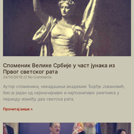
Споменик Велике Србије у част јунака из
Првог светског рата
24/10/2018
No Comments
Аутор споменика, некадашњи академик Ђорђе Јовановић,
био је један од најзначајнијих и најпознатијих уметника у
периоду између два светска рата.
Прочитај више »