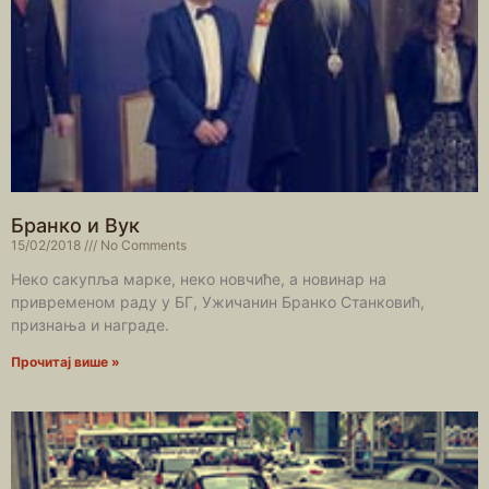
Бранко и Вук
15/02/2018
No Comments
Неко сакупља марке, неко новчиће, а новинар на
привременом раду у БГ, Ужичанин Бранко Станковић,
признања и награде.
Прочитај више »