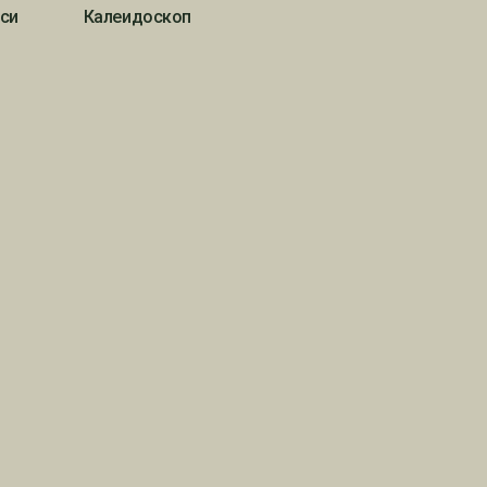
си
Калеидоскоп