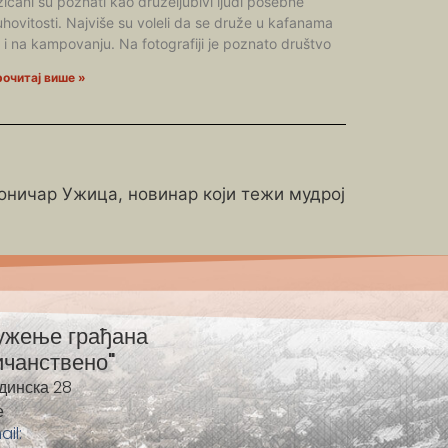
ičani su poznati kao druželjubivi ljudi posebne
hovitosti. Najviše su voleli da se druže u kafanama
i i na kampovanju. Na fotografiji je poznato društvo
очитај више »
роничар Ужица, новинар који тежи мудрој
ужење грађана
ичанствено"
динска 28
е
ail: