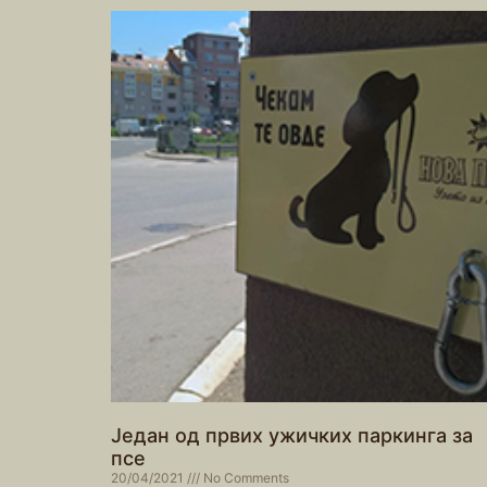
Један од првих ужичких паркинга за
псе
20/04/2021
No Comments