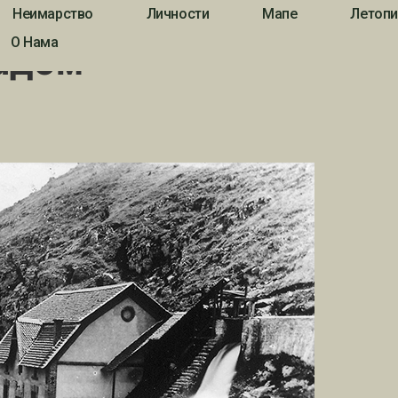
Неимарство
Личности
Мапе
Летопи
О Нама
радом