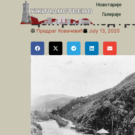
Новотарије
Почетна
»
занимљивости
»
Централа под градом
Галерије
Централа под г
Предраг Ковачевић
July 13, 2020