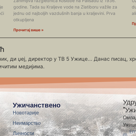
Zanimljiva razglednica Kosidbe na Palisadu iz 1936.
Už
je
godine. Tada su Kraljeve vode na Zlatiboru važile za
du
ći
jednu od najboljih vazdušnih banja u kraljevini. Prva
al
otkupljena
Пр
Прочитај више »
ић
ик, ди џеј, директор у ТВ 5 Ужице... Данас писац, х
ичитим медијима.
Удр
Ужичанствено
"Уж
Новотарије
Омла
Неимарство
Ужиц
Em
Личности