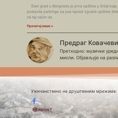
Stari grad u Beogradu je prva opština u Srbiji koja 
postavila parkinge za pse ispred zgrade opštine žele
na taj način da
Прочитај више »
Предраг Ковачев
Претходно: музички уредн
мисли. Објављује на разл
Ужичанствено на друштвеним мрежама: