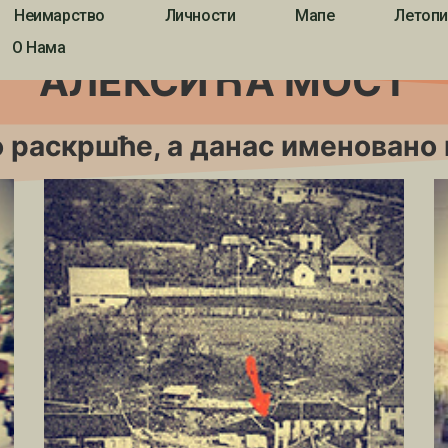
Неимарство
Личности
Мапе
Летопи
О Нама
АЛЕКСИЋА МОСТ
 раскршће, а данас именовано