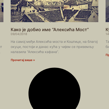
Како је добио име “Алексића Мост”
К
09/04/2018
14
На самој међи Алексића моста и Коштице, на благој
Т
ат
окуци, постоји и данас кућа у чијем се приземљу
б
,
налазила “Алексића кафана”.
Пр
Прочитај више »