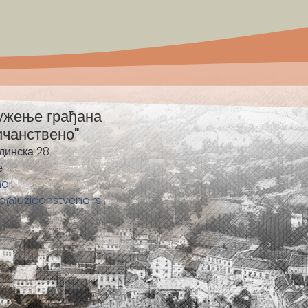
ужење грађана
ичанствено"
динска 28
е
ail:
fo@uzicanstveno.rs