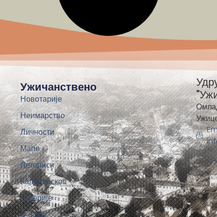
Удр
Ужичанствено
"Уж
Новотарије
Омла
Неимарство
Ужиц
Em
Личности
in
Мапе
Летописи
Калеидоскоп
Галерије
О нама