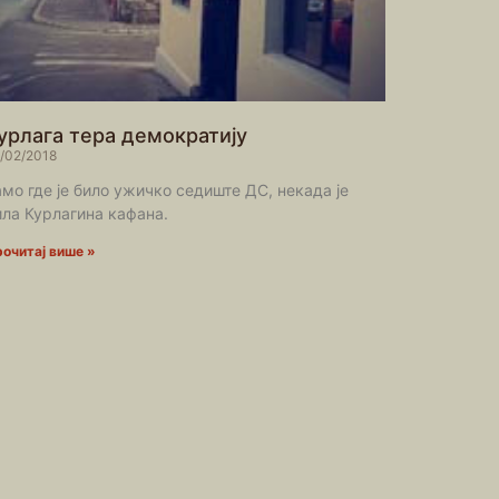
урлага тера демократију
/02/2018
амо где је било ужичко седиште ДС, некада је
ила Курлагина кафана.
очитај више »