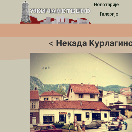
Новотарије
Почетна
»
Мапе
»
Ужице
»
Алексића мост
Галерије
<
Некада Курлагино