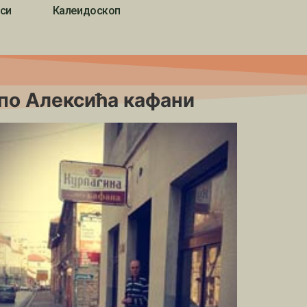
си
Калеидоскоп
 по Алексића кафани