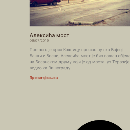
Алексића мост
09/07/2019
Пре него је кроз Коштицу прошао пут ка Бајној
Башти и Босни, Алексића мост је био важан објек
на Босанском друму који је од моста, уз Теразије
водио ка Вишеграду.
Прочитај више »