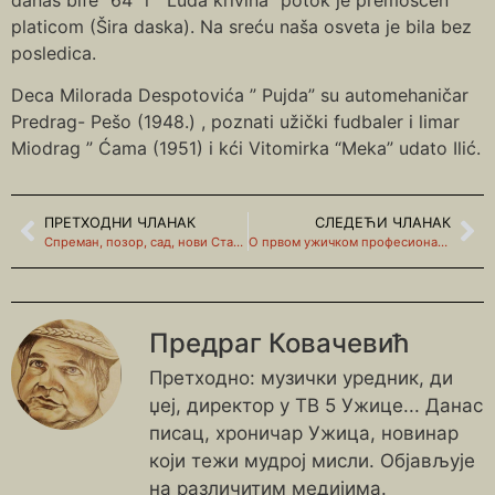
platicom (Šira daska). Na sreću naša osveta je bila bez
posledica.
Deca Milorada Despotovića ” Pujda” su automehaničar
Predrag- Pešo (1948.) , poznati užički fudbaler i limar
Miodrag ” Ćama (1951) i kći Vitomirka “Meka” udato Ilić.
ПРЕТХОДНИ ЧЛАНАК
СЛЕДЕЋИ ЧЛАНАК
Спреман, позор, сад, нови Стари град
О првом ужичком професионалном глумцу
Предраг Ковачевић
Претходно: музички уредник, ди
џеј, директор у ТВ 5 Ужице... Данас
писац, хроничар Ужица, новинар
који тежи мудрој мисли. Објављује
на различитим медијима.