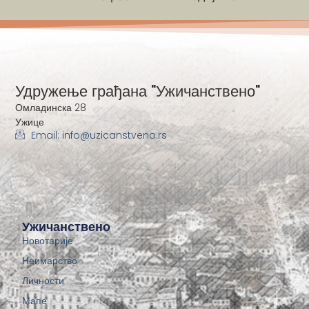
Удружење грађана "Ужичанствено"
Омладинска 28
Ужице
Email: info@uzicanstveno.rs
Ужичанствено
Новотарије
Неимарство
Личности
Мапе