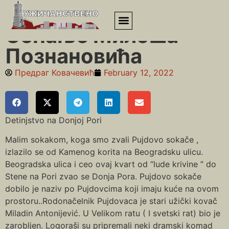
Почетна
»
Сећање Милоша Познановића
Сећање Милоша
Познановића
Предраг Ковачевић
February 12, 2022
Detinjstvo na Donjoj Pori
Malim sokakom, koga smo zvali Pujdovo sokače ,
izlazilo se od Kamenog korita na Beogradsku ulicu.
Beogradska ulica i ceo ovaj kvart od “lude krivine ” do
Stene na Pori zvao se Donja Pora. Pujdovo sokače
dobilo je naziv po Pujdovcima koji imaju kuće na ovom
prostoru..Rodonačelnik Pujdovaca je stari užički kovač
Miladin Antonijević. U Velikom ratu ( I svetski rat) bio je
zarobljen. Logoraši su pripremali neki dramski komad