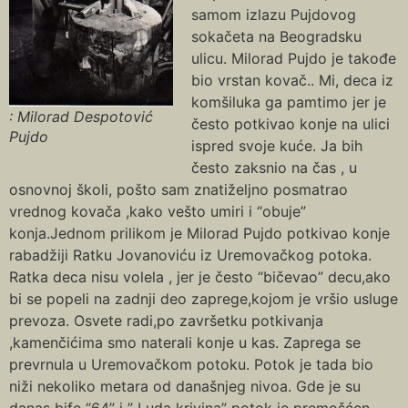
samom izlazu Pujdovog
sokačeta na Beogradsku
ulicu. Milorad Pujdo je takođe
bio vrstan kovač.. Mi, deca iz
komšiluka ga pamtimo jer je
: Milorad Despotović
često potkivao konje na ulici
Pujdo
ispred svoje kuće. Ja bih
često zaksnio na čas , u
osnovnoj školi, pošto sam znatiželjno posmatrao
vrednog kovača ,kako vešto umiri i “obuje”
konja.Jednom prilikom je Milorad Pujdo potkivao konje
rabadžiji Ratku Jovanoviću iz Uremovačkog potoka.
Ratka deca nisu volela , jer je često “bičevao” decu,ako
bi se popeli na zadnji deo zaprege,kojom je vršio usluge
prevoza. Osvete radi,po završetku potkivanja
,kamenčićima smo naterali konje u kas. Zaprega se
prevrnula u Uremovačkom potoku. Potok je tada bio
niži nekoliko metara od današnjeg nivoa. Gde je su
danas bife “64” i ” Luda krivina” potok je premošćen