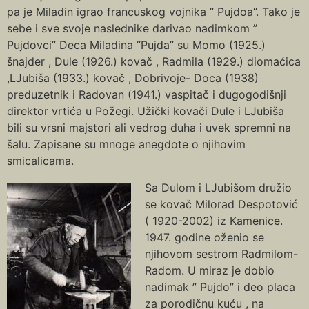
pa je Miladin igrao francuskog vojnika ” Pujdoa”. Tako je
sebe i sve svoje naslednike darivao nadimkom ”
Pujdovci” Deca Miladina “Pujda” su Momo (1925.)
šnajder , Dule (1926.) kovač , Radmila (1929.) diomaćica
,LJubiša (1933.) kovač , Dobrivoje- Doca (1938)
preduzetnik i Radovan (1941.) vaspitač i dugogodišnji
direktor vrtića u Požegi. Užički kovači Dule i LJubiša
bili su vrsni majstori ali vedrog duha i uvek spremni na
šalu. Zapisane su mnoge anegdote o njihovim
smicalicama.
Sa Dulom i LJubišom družio
se kovač Milorad Despotović
( 1920-2002) iz Kamenice.
1947. godine oženio se
njihovom sestrom Radmilom-
Radom. U miraz je dobio
nadimak ” Pujdo” i deo placa
za porodičnu kuću , na