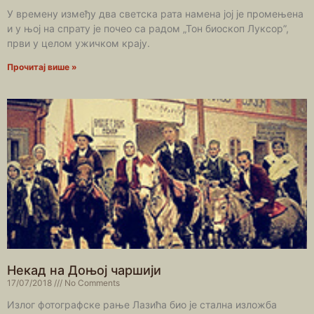
У времену између два светска рата намена јој је промењена
и у њој на спрату је почео са радом „Тон биоскоп Луксор”,
први у целом ужичком крају.
Прочитај више »
Некад на Доњој чаршији
17/07/2018
No Comments
Излог фотографске рање Лазића био је стална изложба