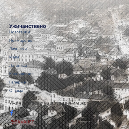
Ужичанствено
Новотарије
Неимарство
Личности
Мапе
Летописи
Калеидоскоп
Галерије
О нама
Ужичанствено на друштвеним мрежама: