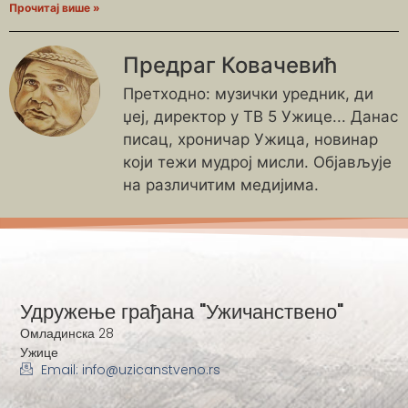
Прочитај више »
Предраг Ковачевић
Претходно: музички уредник, ди
џеј, директор у ТВ 5 Ужице... Данас
писац, хроничар Ужица, новинар
који тежи мудрој мисли. Објављује
на различитим медијима.
Удружење грађана "Ужичанствено"
Омладинска 28
Ужице
Email: info@uzicanstveno.rs