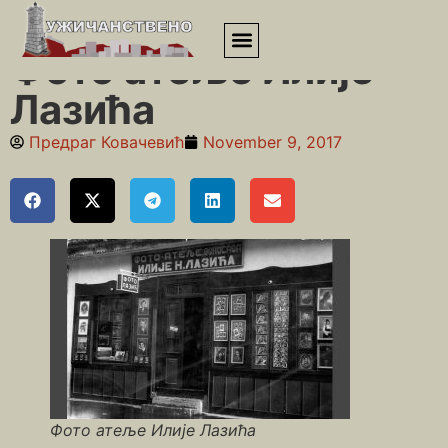
Почетна
»
Дрварски пијац
»
Фото атеље Илије Лазића
Фото атеље Илије
Лазића
Предраг Ковачевић
November 9, 2017
Фото атеље Илије Лазића