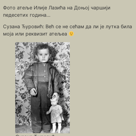
Фото атеље Илије Лазића на Доњој чаршији
педесетих година…
Сузана Ђуровић: Већ се не сећам да ли је лутка била
моја или реквизит атељеа