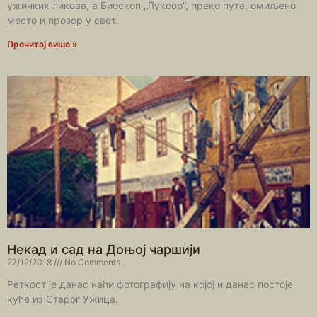
ужичких ликова, а Биоскоп „Луксор“, преко пута, омиљено
место и прозор у свет.
Прочитај више »
Некад и сад на Доњој чаршији
27/12/2018
No Comments
Реткост је данас наћи фотографију на којој и данас постоје
куће из Старог Ужица.