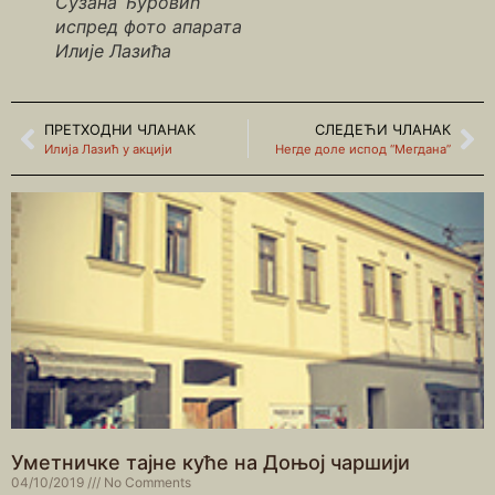
Сузана Ђуровић
испред фото апарата
Илије Лазића
ПРЕТХОДНИ ЧЛАНАК
СЛЕДЕЋИ ЧЛАНАК
Илија Лазић у акцији
Негде доле испод “Мегдана”
Уметничке тајне куће на Доњој чаршији
04/10/2019
No Comments