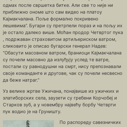
одмах после свршетка битке. Али све то није ни
приближно ономе што сам видео на платоу
Кајмакчалана. Поље формално покривено
лешевима”. Бугари су претрпели пораз и на пољу их
је остало далеко више. Моћан продор Четвртог пука
, подржаван страховитом артиљериском ватром,
сликовито је описао бугарски генерал Надев:
“Обасути масовном ватром, браниоци Кајмакчалана
су почели масовно да излуђују услед те ватре,
постали су равнодушни на смрт, нису препознавали
своје команданте и другове, чак су почели несвесно
да беже натраг.”
Уз велике жртве Ужичана, понајвише из ужичких и
златиборских села, заузети су гребени Корчобеј и
Старков зуб, а у новембру највећу борбу Четврти
пук водио је на Груништу.
По распореду савезничких