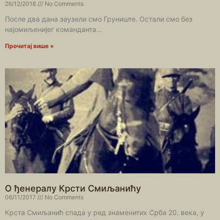
26/12/2018
No Comments
После два дана заузели смо Груниште. Остали смо без
најомиљенијег команданта…
Прочитај више »
О ђенералу Крсти Смиљанићу
06/11/2017
No Comments
Крста Смиљанић спада у ред знаменитих Срба 20. века, у