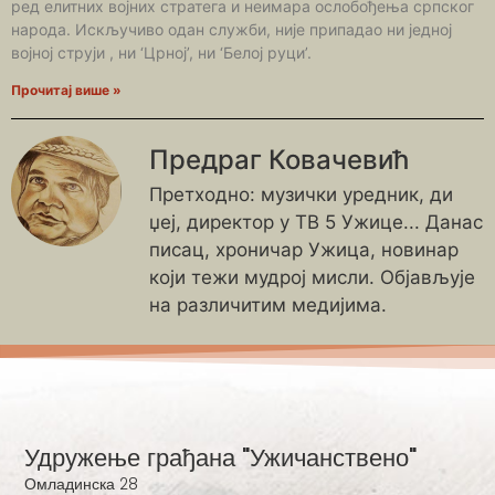
ред елитних војних стратега и неимара ослобођења српског
народа. Искључиво одан служби, није припадао ни једној
војној струји , ни ‘Црној’, ни ‘Белој руци’.
Прочитај више »
Предраг Ковачевић
Претходно: музички уредник, ди
џеј, директор у ТВ 5 Ужице... Данас
писац, хроничар Ужица, новинар
који тежи мудрој мисли. Објављује
на различитим медијима.
Удружење грађана "Ужичанствено"
Омладинска 28