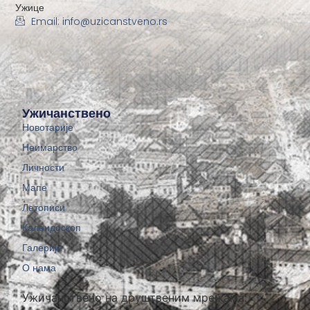
Ужице
Email: info@uzicanstveno.rs
Ужичанствено
Новотарије
Неимарство
Личности
Мапе
Летописи
Калеидоскоп
Галерије
О нама
Ужичанствено на друштвеним мрежама: