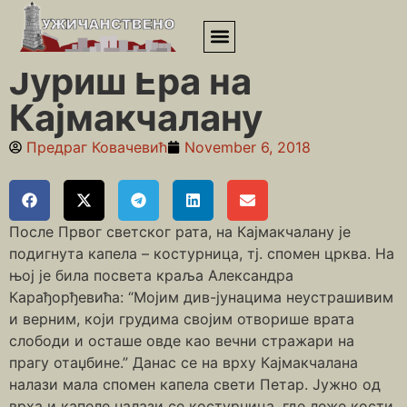
Почетна
»
Балкански ратови и Први светски рат
»
Јуриш Ера
на Кајмакчалану
Јуриш Ера на
Кајмакчалану
Предраг Ковачевић
November 6, 2018
После Првог светског рата, на Кајмакчалану је
подигнута капела – костурница, тј. спомен црква. На
њој је била посвета краља Александра
Карађорђевића: “Мојим див-јунацима неустрашивим
и верним, који грудима својим отворише врата
слободи и осташе овде као вечни стражари на
прагу отаџбине.” Данас се на врху Кајмакчалана
налази мала спомен капела свети Петар. Јужно од
врха и капеле налази се костурница, где леже кости