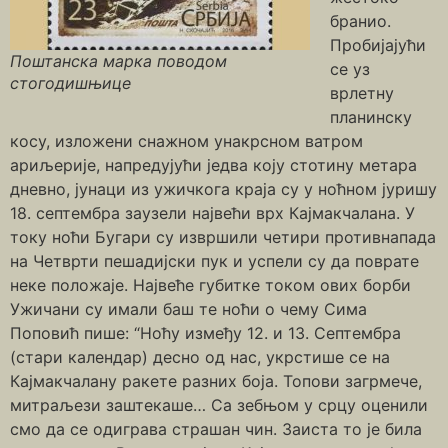
бранио.
Пробијајући
Поштанска марка поводом
се уз
стогодишњице
врлетну
планинску
косу, изложени снажном унакрсном ватром
ариљерије, напредујући једва коју стотину метара
дневно, јунаци из ужичкога краја су у ноћном јуришу
18. септембра заузели највећи врх Кајмакчалана. У
току ноћи Бугари су извршили четири противнапада
на Четврти пешадијски пук и успели су да поврате
неке положаје. Највеће губитке током ових борби
Ужичани су имали баш те ноћи о чему Сима
Поповић пише: “Ноћу између 12. и 13. Септембра
(стари календар) десно од нас, укрстише се на
Кајмакчалану ракете разних боја. Топови загрмече,
митраљези заштекаше… Са зебњом у срцу оценили
смо да се одиграва страшан чин. Заиста то је била