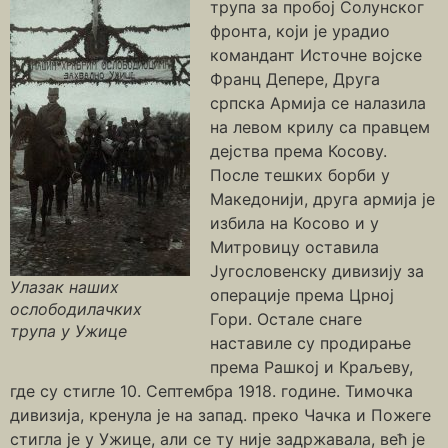
трупа за пробој Солунског
фронта, који је урадио
командант Источне војске
Франц Депере, Друга
српска Армија се налазила
на левом крилу са правцем
дејства према Косову.
После тешких борби у
Македонији, друга армија је
избила на Косово и у
Митровицу оставила
Југословенску дивизију за
Улазак наших
операције према Црној
ослободилачких
Гори. Остале снаге
трупа у Ужице
наставиле су продирање
према Рашкој и Краљеву,
где су стигле 10. Септембра 1918. године. Тимочка
дивизија, кренула је на запад. преко Чачка и Пожеге
стигла је у Ужице, али се ту није задржавала, већ је