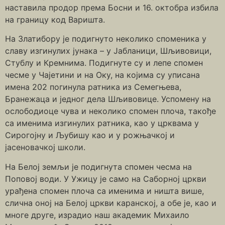
наставила продор према Босни и 16. октобра избила
на границу код Варишта.
На Златибору је подигнуто неколико споменика у
славу изгинулих јунака – у Јабланици, Шљивовици,
Стублу и Кремнима. Подигнуте су и лепе спомен
чесме у Чајетини и на Оку, на којима су уписана
имена 202 погинула ратника из Семегњева,
Бранежаца и једног дела Шљивовице. Успомену на
ослободиоце чува и неколико спомен плоча, такође
са именима изгинулих ратника, као у црквама у
Сирогојну и Љубишу као и у рожњачкој и
јасеновачкој школи.
На Белој земљи је подигнута спомен чесма на
Поповој води. У Ужицу је само на Саборној цркви
урађена спомен плоча са именима и ништа више,
слична оној на Белој цркви каранској, а обе је, као и
многе друге, израдио наш академик Михаило