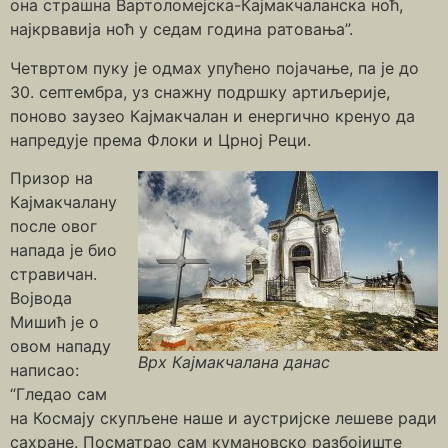
она страшна Вартоломејска-Кајмакчаланска ноћ,
најкрвавија ноћ у седам година ратовања”.
Четвртом пуку је одмах упућено појачање, па је до
30. септембра, уз снажну подршку артиљерије,
поново заузео Кајмакчалан и енергично кренуо да
напредује према Флоки и Црној Реци.
Призор на
Кајмакчалану
после овог
напада је био
стравичан.
Војвода
Мишић је о
овом нападу
Врх Кајмакчалана данас
написао:
“Гледао сам
на Космају скупљене наше и аустријске лешеве ради
сахране. Посматрао сам кумановско разбојиште