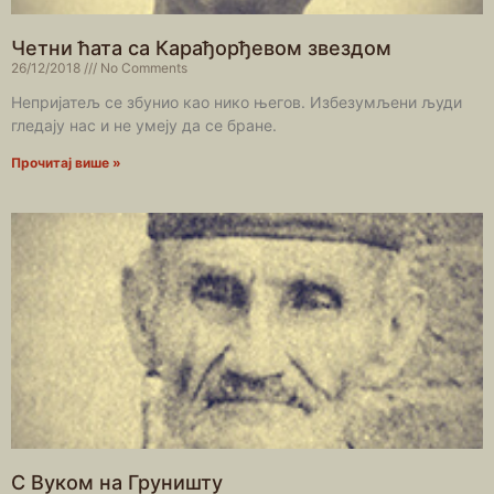
Четни ћата са Карађорђевом звездом
26/12/2018
No Comments
Непријатељ се збунио као нико његов. Избезумљени људи
гледају нас и не умеју да се бране.
Прочитај више »
С Вуком на Груништу