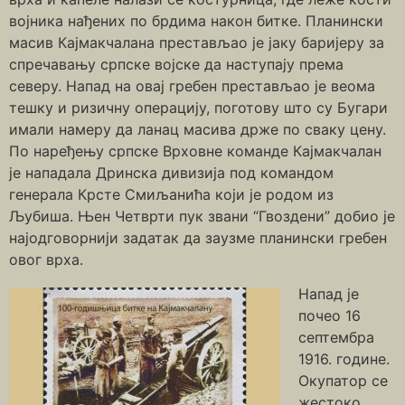
војника нађених по брдима након битке. Планински
масив Кајмакчалана престављао је јаку баријеру за
спречавању српске војске да наступају према
северу. Напад на овај гребен престављао је веома
тешку и ризичну операцију, поготову што су Бугари
имали намеру да ланац масива држе по сваку цену.
По наређењу српске Врховне команде Кајмакчалан
је нападала Дринска дивизија под командом
генерала Крсте Смиљанића који је родом из
Љубиша. Њен Четврти пук звани “Гвоздени” добио је
најодговорнији задатак да заузме планински гребен
овог врха.
Напад је
почео 16
септембра
1916. године.
Окупатор се
жестоко