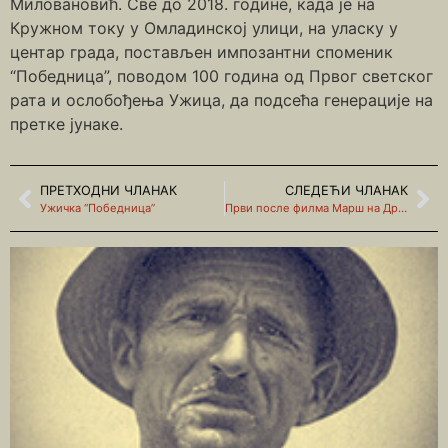
Миловановић. Све до 2018. године, када је на
Кружном току у Омладинској улици, на уласку у
центар града, постављен импозантни споменик
“Победница”, поводом 100 година од Првог светског
рата и ослобођења Ужица, да подсећа генерације на
претке јунаке.
ПРЕТХОДНИ ЧЛАНАК
СЛЕДЕЋИ ЧЛАНАК
Ужичка “Победница”
Први после филма Марш на Дрину