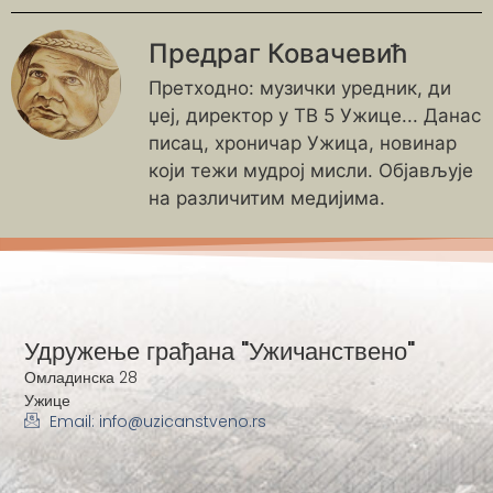
Предраг Ковачевић
Претходно: музички уредник, ди
џеј, директор у ТВ 5 Ужице... Данас
писац, хроничар Ужица, новинар
који тежи мудрој мисли. Објављује
на различитим медијима.
Удружење грађана "Ужичанствено"
Омладинска 28
Ужице
Email: info@uzicanstveno.rs