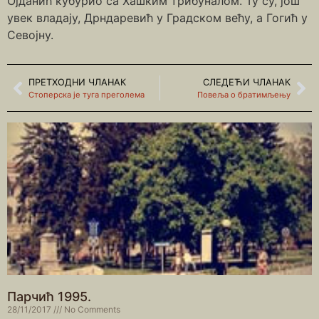
Ојданић кубурио са Хашким трибуналом. Ту су, још
увек владају, Дрндаревић у Градском већу, а Гогић у
Севојну.
ПРЕТХОДНИ ЧЛАНАК
СЛЕДЕЋИ ЧЛАНАК
Стоперска је туга преголема
Повеља о братимљењу
Парчић 1995.
28/11/2017
No Comments