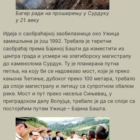
Багер ради на проширењу у Сурдуку
у 21. веку
Идеја о саобраћајној заобилазница око Ужица
замишљена је још 1992. Требала је теретни
саобраћај према Бајиној Башти да изместити из
центра града и усмери на златиборску магистралу
до каменолома Сурдук. Ту је планирана путна
петља, на коју би се надовезао мост, који је преко
кањона Ђетиње, дубоког преко 100 метара, требало
да споји магистралу и литицу са супротном обалом
реке. Мост и пут преко насеља Сињевац, у
приградском делу Волујца, требало је да се споји са
постојећим путем Ужице – Бајина Башта.