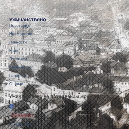
Ужичанствено
Новотарије
Неимарство
Личности
Мапе
Летописи
Калеидоскоп
Галерије
О нама
Ужичанствено на друштвеним мрежама:
© 2018 | Бруе