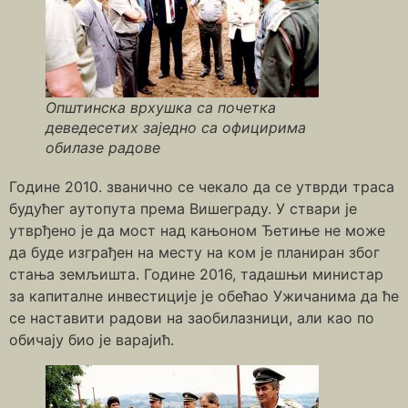
Општинска врхушка са почетка
деведесетих заједно са официрима
обилазе радове
Године 2010. званично се чекало да се утврди траса
будућег аутопута према Вишеграду. У ствари је
утврђено је да мост над кањоном Ђетиње не може
да буде изграђен на месту на ком је планиран због
стања земљишта. Године 2016, тадашњи министар
за капиталне инвестиције је обећао Ужичанима да ће
се наставити радови на заобилазници, али као по
обичају био је варајић.