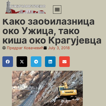
Почетна
»
Деведесете
»
Како заобилазница око Ужица, тако
киша око Крагујевца
Како заобилазница
око Ужица, тако
киша око Крагујевца
Предраг Ковачевић
July 3, 2018