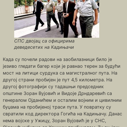
СПС двојац са официрима
деведесетих на Кадињачи
Када су почели радови на заобилазници било је
језиво гледати багер који је равнао терен за будући
мост на литици сурдука са магистралног пута. На
другој страни пробијен је пут 4,5 километра. На
другој фотографији су тадашњи председник
општине Зоран Вујовић и Видоје Дрндаревић са
генералом Ојданићем и осталим војним и цивилним
буџама на пробијеној траси пута. У повратку су
свратили код директора Гогића на Кадињачу. Данас
нема војске у Ужицу, Зоран Вујовић је у СНС,