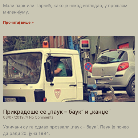
Мали парк или Парчић, како је некад изгледао, у прошлом
миленијуму.
Прочитај више »
Прикрадоше се „паук – баук“ и „канџе“
08/07/2019
No Comments
Ужичани су га одмах прозвали „паук – баук“. Паук је почео
да ради 20. јуна 1994.