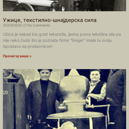
Ужице, текстилно-шнајдерска сила
25/09/2020
No Comments
Užice je nekad bio grad tekststila, jedna prava tekstilna sila pa
nije neko čudo što je poznata firma “Singer” imala tu svoju
ispostavu sa prodavnicom
Прочитај више »