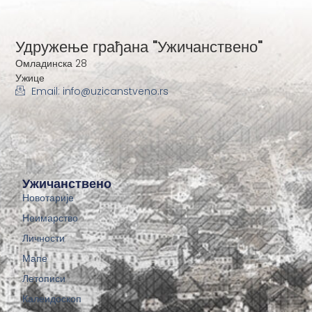
Удружење грађана "Ужичанствено"
Омладинска 28
Ужице
Email: info@uzicanstveno.rs
Ужичанствено
Новотарије
Неимарство
Личности
Мапе
Летописи
Калеидоскоп