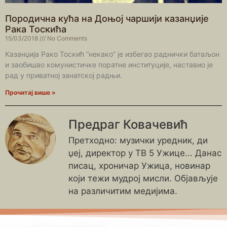
Породична кућа на Доњој чаршији казанџије
Рака Тоскића
15/03/2018
No Comments
Казанџија Рако Тоскић “некако” је избегао раднички батаљон
и заобишао комунистичке поратне институције, наставио је
рад у приватној занатској радњи.
Прочитај више »
Предраг Ковачевић
Претходно: музички уредник, ди
џеј, директор у ТВ 5 Ужице... Данас
писац, хроничар Ужица, новинар
који тежи мудрој мисли. Објављује
на различитим медијима.