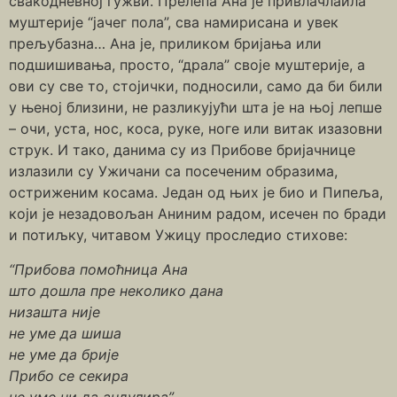
свакодневној гужви. Прелепа Ана је привлачлаила
муштерије “јачег пола”, сва намирисана и увек
прељубазна… Ана је, приликом бријања или
подшишивања, просто, “драла” своје муштерије, а
ови су све то, стојички, подносили, само да би били
у њеној близини, не разликујући шта је на њој лепше
– очи, уста, нос, коса, руке, ноге или витак изазовни
струк. И тако, данима су из Прибове бријачнице
излазили су Ужичани са посеченим образима,
остриженим косама. Један од њих је био и Пипеља,
који је незадовољан Аниним радом, исечен по бради
и потиљку, читавом Ужицу проследио стихове:
“Прибова помоћница Ана
што дошла пре неколико дана
низашта није
не уме да шиша
не уме да брије
Прибо се секира
не уме ни да андулира”