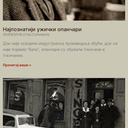
Најпознатији ужички опанчари
20/06/2018
No Comments
Док није освојила индустриска производња обуће, док се
није појавио “Бата”, опанчари су обували Ужичане и
Ужичанке.
Прочитај више »