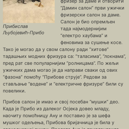
фризер за даме и отворити
“Дамин салон” први ужички
фризерски салон за даме.
Салон је био опремљен
Прибислав
тада најмодернијим
Љубојевић-Прибо
“електро хаубама” и
феновима за сушење косе.
Тако је могао да у свом салону ради “хитове”
тадашњих модних фризура са: “таласима”, “локнама”,
пред рат све популарнијим “ролницама”. По жељи
ужичких дама могао је да направи сваки од ових
“фазона” помоћу “Прибове струје”. Редови за
стављање “водене” и “електричне фризуре” били су
повелики.
Прибов салон је имао и свој посебан “мушки” део.
Када је Прибо из далеког Осјека довео младу,
наочиту помоћницу Ану и поставио је за шефа
мушког одељења, Прибова бријачница је била у