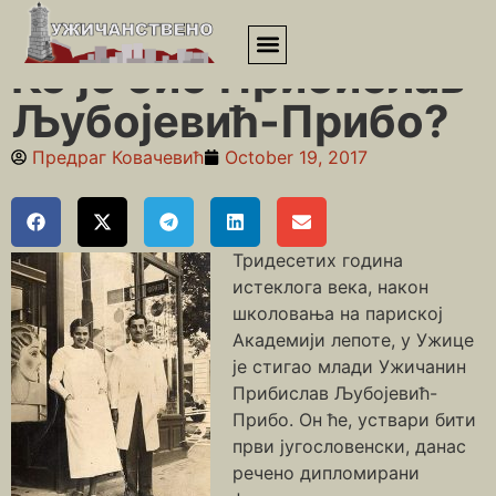
Почетна
»
Занатлије
»
Ко је био Прибислав Љубојевић-Прибо?
Ко је био Прибислав
Љубојевић-Прибо?
Предраг Ковачевић
October 19, 2017
Тридесетих година
истеклога века, након
школовања на париској
Академији лепоте, у Ужице
је стигао млади Ужичанин
Прибислав Љубојевић-
Прибо. Он ће, уствари бити
први југословенски, данас
речено дипломирани