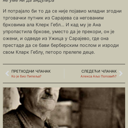
И потрајало би то да се није појавио младни згодни
трговачки путник из Сарајева са негованим
брковима ала Клерк Гебл… И кад му је Ана
упропастила бркове, уместо да је прекори, он је
ожени, и одведе из Ужица у Сарајево, где она
престаде да се бави берберским послом и изроди
свом Кларк Геблу, петоро прелепе деце.
ПРЕТХОДНИ ЧЛАНАК
СЛЕДЕЋИ ЧЛАНАК
Ко је био Пипеља?
Алекса Аљо Поповић?