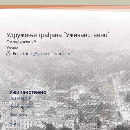
Удружење грађана "Ужичанствено"
Омладинска 28
Ужице
Email: info@uzicanstveno.rs
Ужичанствено
Новотарије
Неимарство
Личности
Мапе