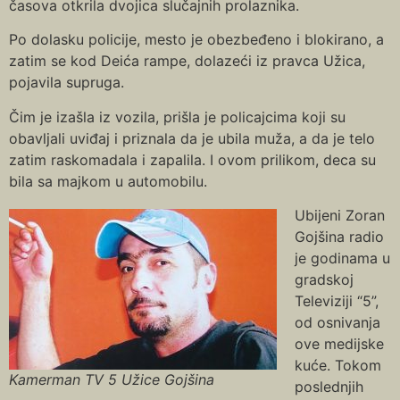
časova otkrila dvojica slučajnih prolaznika.
Po dolasku policije, mesto je obezbeđeno i blokirano, a
zatim se kod Deića rampe, dolazeći iz pravca Užica,
pojavila supruga.
Čim je izašla iz vozila, prišla je policajcima koji su
obavljali uviđaj i priznala da je ubila muža, a da je telo
zatim raskomadala i zapalila. I ovom prilikom, deca su
bila sa majkom u automobilu.
Ubijeni Zoran
Gojšina radio
je godinama u
gradskoj
Televiziji “5”,
od osnivanja
ove medijske
kuće. Tokom
Kamerman TV 5 Užice Gojšina
poslednjih