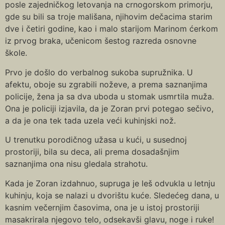
posle zajedničkog letovanja na crnogorskom primorju,
gde su bili sa troje mališana, njihovim dečacima starim
dve i četiri godine, kao i malo starijom Marinom ćerkom
iz prvog braka, učenicom šestog razreda osnovne
škole.
Prvo je došlo do verbalnog sukoba supružnika. U
afektu, oboje su zgrabili noževe, a prema saznanjima
policije, žena ja sa dva uboda u stomak usmrtila muža.
Ona je policiji izjavila, da je Zoran prvi potegao sečivo,
a da je ona tek tada uzela veći kuhinjski nož.
U trenutku porodičnog užasa u kući, u susednoj
prostoriji, bila su deca, ali prema dosadašnjim
saznanjima ona nisu gledala strahotu.
Kada je Zoran izdahnuo, supruga je leš odvukla u letnju
kuhinju, koja se nalazi u dvorištu kuće. Sledećeg dana, u
kasnim večernjim časovima, ona je u istoj prostoriji
masakrirala njegovo telo, odsekavši glavu, noge i ruke!