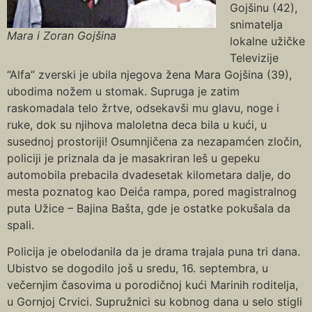
Gojšinu (42),
snimatelja
Mara i Zoran Gojšina
lokalne užičke
Televizije
“Alfa” zverski je ubila njegova žena Mara Gojšina (39),
ubodima nožem u stomak. Supruga je zatim
raskomadala telo žrtve, odsekavši mu glavu, noge i
ruke, dok su njihova maloletna deca bila u kući, u
susednoj prostoriji! Osumnjičena za nezapamćen zločin,
policiji je priznala da je masakriran leš u gepeku
automobila prebacila dvadesetak kilometara dalje, do
mesta poznatog kao Deića rampa, pored magistralnog
puta Užice – Bajina Bašta, gde je ostatke pokušala da
spali.
Policija je obelodanila da je drama trajala puna tri dana.
Ubistvo se dogodilo još u sredu, 16. septembra, u
večernjim časovima u porodičnoj kući Marinih roditelja,
u Gornjoj Crvici. Supružnici su kobnog dana u selo stigli