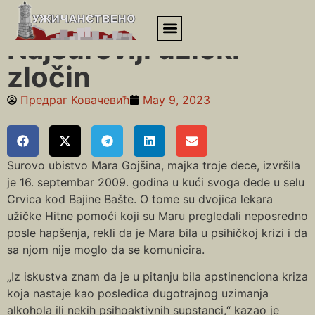
Почетна
»
Najsuroviji užički zločin
Najsuroviji užički
zločin
Предраг Ковачевић
May 9, 2023
Surovo ubistvo Mara Gojšina, majka troje dece, izvršila
je 16. septembar 2009. godina u kući svoga dede u selu
Crvica kod Bajine Bašte. O tome su dvojica lekara
užičke Hitne pomoći koji su Maru pregledali neposredno
posle hapšenja, rekli da je Mara bila u psihičkoj krizi i da
sa njom nije moglo da se komunicira.
„Iz iskustva znam da je u pitanju bila apstinenciona kriza
koja nastaje kao posledica dugotrajnog uzimanja
alkohola ili nekih psihoaktivnih supstanci,“ kazao je