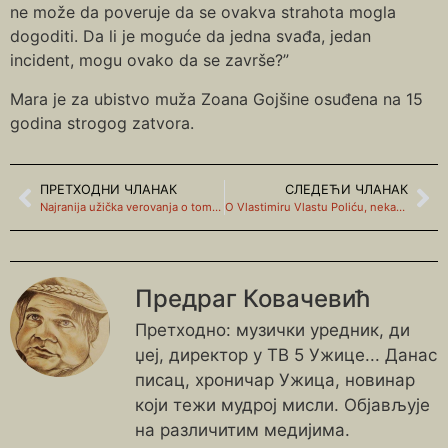
ne može da poveruje da se ovakva strahota mogla
dogoditi. Da li je moguće da jedna svađa, jedan
incident, mogu ovako da se završe?”
Mara je za ubistvo muža Zoana Gojšine osuđena na 15
godina strogog zatvora.
ПРЕТХОДНИ ЧЛАНАК
СЛЕДЕЋИ ЧЛАНАК
Najranija užička verovanja o tome šta to donosi sreću
O Vlastimiru Vlastu Poliću, nekad omiljenom užičaninu
Предраг Ковачевић
Претходно: музички уредник, ди
џеј, директор у ТВ 5 Ужице... Данас
писац, хроничар Ужица, новинар
који тежи мудрој мисли. Објављује
на различитим медијима.