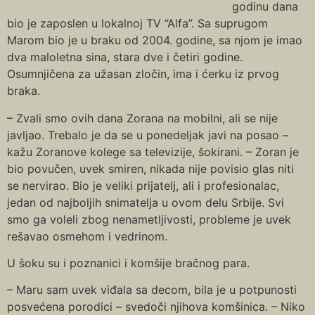
godinu dana
bio je zaposlen u lokalnoj TV “Alfa”. Sa suprugom
Marom bio je u braku od 2004. godine, sa njom je imao
dva maloletna sina, stara dve i četiri godine.
Osumnjičena za užasan zločin, ima i ćerku iz prvog
braka.
– Zvali smo ovih dana Zorana na mobilni, ali se nije
javljao. Trebalo je da se u ponedeljak javi na posao –
kažu Zoranove kolege sa televizije, šokirani. – Zoran je
bio povučen, uvek smiren, nikada nije povisio glas niti
se nervirao. Bio je veliki prijatelj, ali i profesionalac,
jedan od najboljih snimatelja u ovom delu Srbije. Svi
smo ga voleli zbog nenametljivosti, probleme je uvek
rešavao osmehom i vedrinom.
U šoku su i poznanici i komšije bračnog para.
– Maru sam uvek viđala sa decom, bila je u potpunosti
posvećena porodici – svedoči njihova komšinica. – Niko