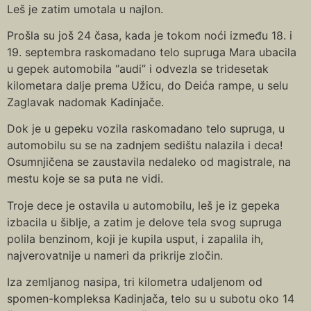
Leš je zatim umotala u najlon.
Prošla su još 24 časa, kada je tokom noći između 18. i
19. septembra raskomadano telo supruga Mara ubacila
u gepek automobila “audi” i odvezla se tridesetak
kilometara dalje prema Užicu, do Deića rampe, u selu
Zaglavak nadomak Kadinjače.
Dok je u gepeku vozila raskomadano telo supruga, u
automobilu su se na zadnjem sedištu nalazila i deca!
Osumnjičena se zaustavila nedaleko od magistrale, na
mestu koje se sa puta ne vidi.
Troje dece je ostavila u automobilu, leš je iz gepeka
izbacila u šiblje, a zatim je delove tela svog supruga
polila benzinom, koji je kupila usput, i zapalila ih,
najverovatnije u nameri da prikrije zločin.
Iza zemljanog nasipa, tri kilometra udaljenom od
spomen-kompleksa Kadinjača, telo su u subotu oko 14