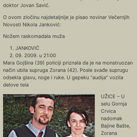
doktor Jovan Savić.
O ovom zločinu najdetaljnije je pisao novinar Večernjih
Novosti Nikola Janković:
Nožem raskomadala muža
JANKOVIĆ
09. 2009. u 21:00
Mara Gojšina (39) policiji priznala da je na monstruozan
način ubila supruga Zorana (42). Posle svađe suprugu
odsekla glavu, noge i ruke. U gepeku “audija” vozila
delove tela
UŽICE – U
selu Gornja
Crvica
nadomak
Bajine Bašte,
Zorana