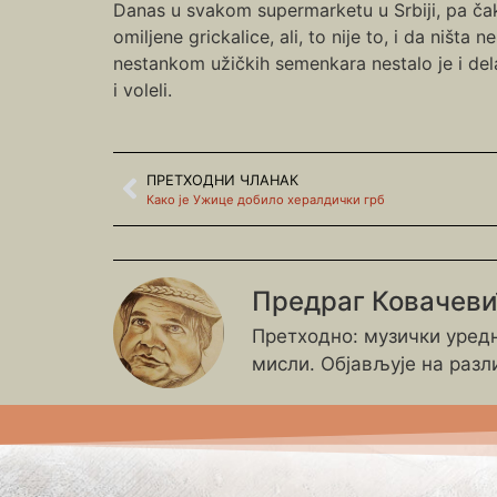
Danas u svakom supermarketu u Srbiji, pa ča
omiljene grickalice, ali, to nije to, i da niš
nestankom užičkih semenkara nestalo je i de
i voleli.
ПРЕТХОДНИ ЧЛАНАК
Како је Ужице добило хералдички грб
Предраг Ковачев
Претходно: музички уредн
мисли. Објављује на разл