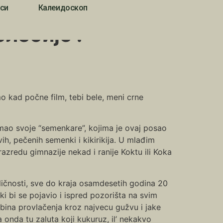
си
Калеидоскоп
лебије !
mo kad počne film, tebi bele, meni crne
 imao svoje “semenkare”, kojima je ovaj posao
h, pečenih semenki i kikirikija. U mlađim
azredu gimnazije nekad i ranije Koktu ili Koka
 ličnosti, sve do kraja osamdesetih godina 20
i bi se pojavio i ispred pozorišta na svim
bina provlačenja kroz najvecu gužvu i jake
onda tu zaluta koji kukuruz, il’ nekakvo