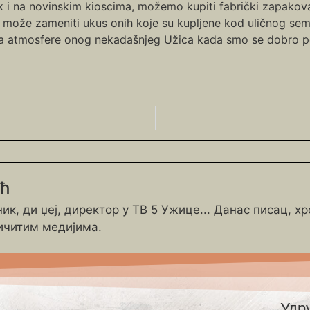
k i na novinskim kioscima, možemo kupiti fabrički zapakov
ta ne može zameniti ukus onih koje su kupljene kod uličnog se
la atmosfere onog nekadašnjeg Užica kada smo se dobro po
ић
ик, ди џеј, директор у ТВ 5 Ужице... Данас писац, х
ичитим медијима.
Удр