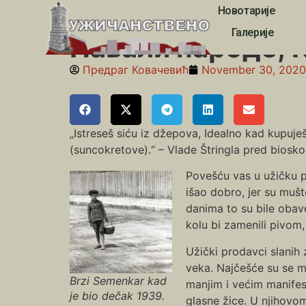
Новотарије
Почетна
»
Навали народе; Кикирики, семенке, лебл
Галерије
Навали народе; К
Предраг Ковачевић
November 30, 2020
„Istreseš siću iz džepova, Idealno kad kupuješ
(suncokretove).“ – Vlade Štringla pred biosko
Povešću vas u užičku pr
išao dobro, jer su mušt
danima to su bile obave
kolu bi zamenili pivom,
Užički prodavci slanih 
veka. Najčešće su se m
Brzi Semenkar kad
manjim i većim manifes
je bio dečak 1939.
glasne žice. U njihovom