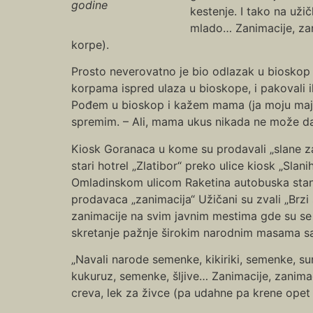
godine
kestenje. I tako na už
mlado… Zanimacije, zani
korpe).
Prosto neverovatno je bio odlazak u bioskop be
korpama ispred ulaza u bioskope, i pakovali ih
Pođem u bioskop i kažem mama (ja moju majku 
spremim. – Ali, mama ukus nikada ne može d
Kiosk Goranaca u kome su prodavali „slane zan
stari hotrel „Zlatibor“ preko ulice kiosk „Sla
Omladinskom ulicom Raketina autobuska stanic
prodavaca „zanimacija“ Užičani su zvali „Brzi
zanimacije na svim javnim mestima gde su se o
skretanje pažnje širokim narodnim masama sa
„Navali narode semenke, kikiriki, semenke, sunc
kukuruz, semenke, šljive… Zanimacije, zanima
creva, lek za živce (pa udahne pa krene opet 