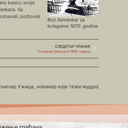
anu kesicu svoje
menkara. Sa
znavali, poštovali
Brzi Semenkar sa
kolegama 1970. godine.
СЛЕДЕЋИ ЧЛАНАК
Та ужичка, баксузна 1999. година
роничар Ужица, новинар који тежи мудрој
ужење грађана