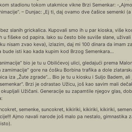
ičkom stadionu tokom utakmice vikne Brzi Semenkar: -„Ajmo 
macije“. – Dunjac: „Ej ti, daj ovamo dve čašice semenki (a 
z slanih grickalica. Kupovali smo ih u par kioska, više kod
 u fišeke od papira. Iako su često bile suviše slane, užival
nisam zvao keva), izlazim, daj mi 100 dinara da imam za se
a bude isti kao kada kupim kod Brzog Semenkara…
imacije“ bio je tu u Obilićevoj ulici, gledajući prema Malo
nih zamimacije“ gore na ćošku Borbina trafika a dole zlatarsk
a iza „Žute zgrade“… Bio je tu u kiosku i Suljo Badem, ali
 semenkar“. Brzi je odrastao Užicu, još kao savim mali deč
kupljali Užičani. Generacije su zapamtile njegov glas, dob
:
okret, semenke, suncokret, kikiriki, kikiriki, kikiriki, seme
cije!!! Ajmo navali narode još malo pa nestalo, gimnastika 
isto).