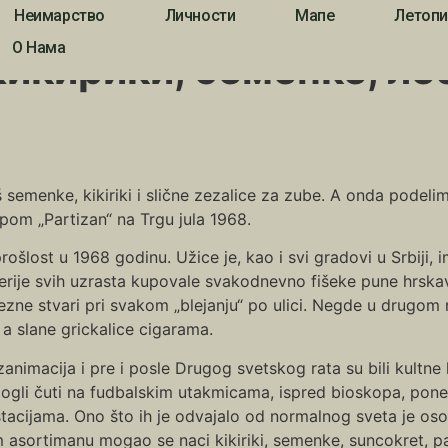
Неимарство
Личности
Мапе
Летопи
ебије !
О Нама
икирики, семенке, леб
 semenke, kikiriki i slične zezalice za zube. A onda podeli
pom „Partizan“ na Trgu jula 1968.
ošlost u 1968 godinu. Užice je, kao i svi gradovi u Srbiji,
erije svih uzrasta kupovale svakodnevno fišeke pune hrskavi
zne stvari pri svakom „blejanju“ po ulici. Negde u drugom r
 a slane grickalice cigarama.
zanimacija i pre i posle Drugog svetskog rata su bili kultne
ogli čuti na fudbalskim utakmicama, ispred bioskopa, ponek
tacijama. Ono što ih je odvajalo od normalnog sveta je oso
 asortimanu mogao se naci kikiriki, semenke, suncokret, pa 