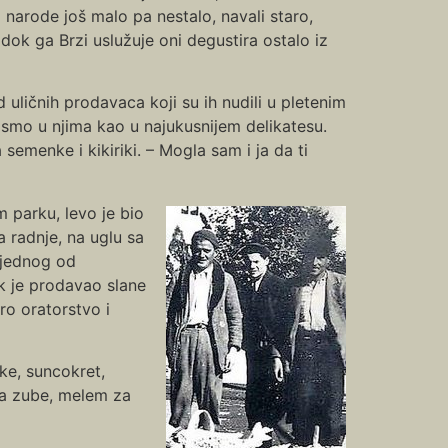
narode još malo pa nestalo, navali staro,
dok ga Brzi uslužuje oni degustira ostalo iz
 uličnih prodavaca koji su ih nudili u pletenim
i smo u njima kao u najukusnijem delikatesu.
menke i kikiriki. – Mogla sam i ja da ti
m parku, levo je bio
a radnje, na uglu sa
 jednog od
ak je prodavao slane
ro oratorstvo i
nke, suncokret,
za zube, melem za