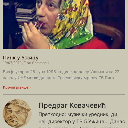
Пинк у Ужицу
10/07/2019
No Comments
Био је уторак 25. јуна 1996. године, када су Ужичани на 27.
каналу UHF могли да прате Телевизиску мрежу ТВ Пинк.
Прочитај више »
Предраг Ковачевић
Претходно: музички уредник, ди
џеј, директор у ТВ 5 Ужице... Данас