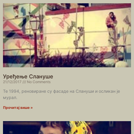
Уређење Слануше
21/12/2017
No Comments
Те 1994, реновиране су фасаде на Слануши и осликан је
мурал.
Прочитај више »