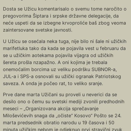
Dosta se Užicu komentarisalo o svemu tome naročito o
pregovorima Šiptara i srpske državne delegacije, da
neće uspeti da se izbegne krvoproliće baš zbog veoma
zaintersovane svetske javnosti.
U Užicu se osećala neka tuga, nije bilo ni šale ni užičkih
marifetluka tako da kada se pojavila vest u februaru da
se u užičkim aotekama pojavila vijagra od užičkih
šereta prošla nzapažno. A oni kojima je trebala
onemoćalim borcima uz veliku podršku SUBNOR-a,
JUL-a i SPS-a osnovali su užički ogranak Patriotskog
saveza. A onda je počeo rat, to veliko sranje.
Prve dane marta Užičani su proveli u neverici da se
desilo ono o čemu su svetski mediji zvonili predhodnih
meseci – „Organizovana akcija sprečavanje
Miloševićevih snaga da „očiste“ Кosovo“ Pošto se 24.
marta predsednik obratio narodu u 19 časova i 50
minuta užičkim nebom je odjeknuo prvi stravični zvuk