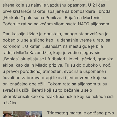
sirena koje su najavile vazdušnu opasnost. U 21 čas
prve krstareće rakete ispaljene sa bombardera i broda
„Herkules“ pale su na Ponikve i Brijač na Murtenici.
Počeo je rat sa največom silom sveta NATO alijansom.
Dan kasnije Užice je opustelo, mnogo stanovništva je
pobeglo u sela slično kao i u današnje vreme u ratu sa
koronom… U kafani „Slanuša“, na mestu gde je bila
radnja Mlađa Кazandžije, koju je vodio njegov sin
„Bobica“ okupljaju se i fudbaleri i lovci i pčelari, gradska
ekipa, kao da ih Mlađo priziva. Tu su do duboko u noć,
u pravoj porodičnoj atmosferi, evocirale uspomene i
čuvali od zaborava dragi likovi i jedno vreme koje su
oni značajno obeležili. Tokom rata sa alijansom tu su
svraćali užički šereti koji su to bežanje u selo
okarakterisali kao odlazak kući nekih koji su nekada sišli
u Užice.
Tridesetog marta je održano prvo