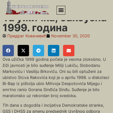
Почетна
»
Деведесете
»
Та ужичка, баксузна 1999. година
Та ужичка, баксузна
1999. година
Предраг Ковачевић
November 30, 2020
Ova užička 1999 godina počela je veoma zlokobno. U
žiži javnosti je bilo suđenje Miliji Lukiču, Slobodanu
Markoviću i Vasiliju Brkoviću. Oni su bili optuženi za
ubistvo Stcva Rakovića koji je u aprilu 1998. u diskoteci
Bi-Bap iz pištolja ubio Milivoja Despotovića Mijagu i
smrtno ranio Gorana Sinđića Sinđu. Suđenje je bilo
maratonsko uz rekordan broj svedoka.
Tih dana s dogodila i incijativa Demokratske stranke,
GSS i DHSS za smenu predsednik izvršnog odbora