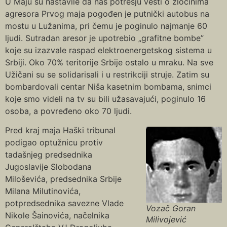
U Maju su nastavile da nas potresju vesti o zločinima
agresora Prvog maja pogođen je putnički autobus na
mostu u Lužanima, pri čemu je poginulo najmanje 60
ljudi. Sutradan aresor je upotrebio „grafitne bombe”
koje su izazvale raspad elektroenergetskog sistema u
Srbiji. Oko 70% teritorije Srbije ostalo u mraku. Na sve
Užičani su se solidarisali i u restrikciji struje. Zatim su
bombardovali centar Niša kasetnim bombama, snimci
koje smo videli na tv su bili užasavajući, poginulo 16
osoba, a povređeno oko 70 ljudi.
Pred kraj maja Haški tribunal
podigao optužnicu protiv
tadašnjeg predsednika
Jugoslavije Slobodana
Miloševića, predsednika Srbije
Milana Milutinovića,
potpredsednika savezne Vlade
Vozač Goran
Nikole Šainovića, načelnika
Milivojević