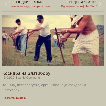
ПРЕТХОДНИ ЧЛАНАК
СЛЕДЕЋИ ЧЛАНАК
Навали народе; Кикирики, семенке, леблебије !
Од кафане до кафића “Топ”
Косидба на Златибору
15/02/2018
No Comments
Те 1995, петог августа, организована је косидба на
Златибору.
Прочитај више »