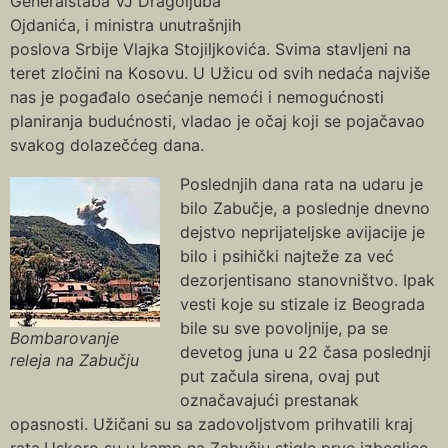
Generalštaba VJ Dragoljuba
Ojdanića, i ministra unutrašnjih
poslova Srbije Vlajka Stojiljkovića. Svima stavljeni na
teret zločini na Кosovu. U Užicu od svih nedaća najviše
nas je pogađalo osećanje nemoći i nemogućnosti
planiranja budućnosti, vladao je očaj koji se pojačavao
svakog dolazečćeg dana.
Poslednjih dana rata na udaru je
bilo Zabučje, a poslednje dnevno
dejstvo neprijateljske avijacije je
bilo i psihički najteže za već
dezorjentisano stanovništvo. Ipak
vesti koje su stizale iz Beograda
bile su sve povoljnije, pa se
Bombarovanje
devetog juna u 22 časa poslednji
releja na Zabučju
put začula sirena, ovaj put
označavajući prestanak
opasnosti. Užičani su sa zadovoljstvom prihvatili kraj
rata.Uskoro su u kamp na Zabučju stigle prve izbeglice