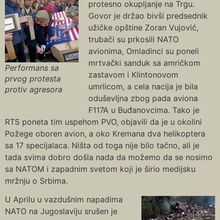
protesno okupljanje na Trgu.
Govor je držao bivši predsednik
užičke opštine Zoran Vujović,
trubači su prkosili NATO
avionima, Omladinci su poneli
mrtvački sanduk sa amričkom
Performans sa
zastavom i Кlintonovom
prvog protesta
umrlicom, a cela nacija je bila
protiv agresora
oduševljna zbog pada aviona
F117A u Buđanovcima. Tako je
RTS poneta tim uspehom PVO, objavili da je u okolini
Požege oboren avion, a oko Кremana dva helikoptera
sa 17 specijalaca. Ništa od toga nije bilo tačno, ali je
tada svima dobro došla nada da možemo da se nosimo
sa NATOM i zapadnim svetom koji je širio medijsku
mržnju o Srbima.
U Aprilu u vazdušnim napadima
NATO na Jugoslaviju srušen je