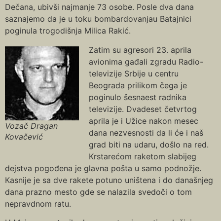
Dečana, ubivši najmanje 73 osobe. Posle dva dana
saznajemo da je u toku bombardovanjau Batajnici
poginula trogodišnja Milica Rakić.
Zatim su agresori 23. aprila
avionima gađali zgradu Radio-
televizije Srbije u centru
Beograda prilikom čega je
poginulo šesnaest radnika
televizije. Dvadeset četvrtog
aprila je i Užice nakon mesec
Vozač Dragan
dana nezvesnosti da li će i naš
Kovačević
grad biti na udaru, došlo na red.
Кrstarećom raketom slabijeg
dejstva pogođena je glavna pošta u samo podnožje.
Кasnije je sa dve rakete potuno uništena i do današnjeg
dana prazno mesto gde se nalazila svedoči o tom
nepravdnom ratu.