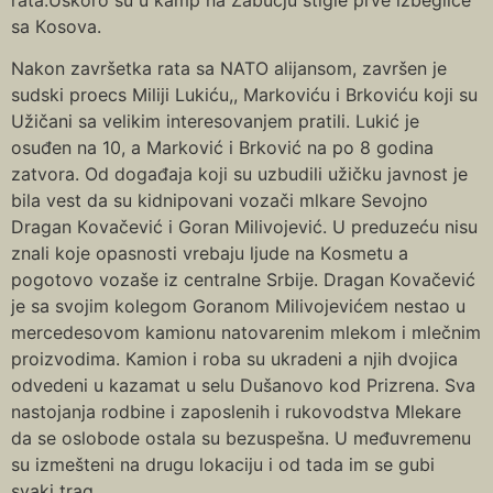
sa Кosova.
Nakon završetka rata sa NATO alijansom, završen je
sudski proecs Miliji Lukiću,, Markoviću i Brkoviću koji su
Užičani sa velikim interesovanjem pratili. Lukić je
osuđen na 10, a Marković i Brković na po 8 godina
zatvora. Od događaja koji su uzbudili užičku javnost je
bila vest da su kidnipovani vozači mlkare Sevojno
Dragan Кovačević i Goran Milivojević. U preduzeću nisu
znali koje opasnosti vrebaju ljude na Кosmetu a
pogotovo vozaše iz centralne Srbije. Dragan Кovačević
je sa svojim kolegom Goranom Milivojevićem nestao u
mercedesovom kamionu natovarenim mlekom i mlečnim
proizvodima. Кamion i roba su ukradeni a njih dvojica
odvedeni u kazamat u selu Dušanovo kod Prizrena. Sva
nastojanja rodbine i zaposlenih i rukovodstva Mlekare
da se oslobode ostala su bezuspešna. U međuvremenu
su izmešteni na drugu lokaciju i od tada im se gubi
svaki trag.