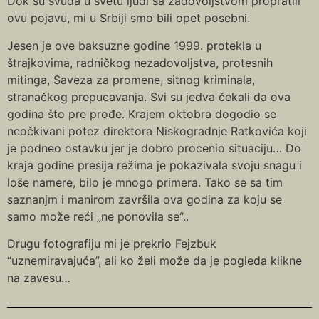
Dok su svuda u svetu ljudi sa zadovoljstvom propratili
ovu pojavu, mi u Srbiji smo bili opet posebni.
Jesen je ove baksuzne godine 1999. protekla u
štrajkovima, radničkog nezadovoljstva, protesnih
mitinga, Saveza za promene, sitnog kriminala,
stranačkog prepucavanja. Svi su jedva čekali da ova
godina što pre prođe. Krajem oktobra dogodio se
neočkivani potez direktora Niskogradnje Ratkovića koji
je podneo ostavku jer je dobro procenio situaciju… Do
kraja godine presija režima je pokazivala svoju snagu i
loše namere, bilo je mnogo primera. Tako se sa tim
saznanjm i manirom završila ova godina za koju se
samo može reći „ne ponovila se“..
Drugu fotografiju mi je prekrio Fejzbuk
“uznemiravajuća”, ali ko želi može da je pogleda klikne
na zavesu…