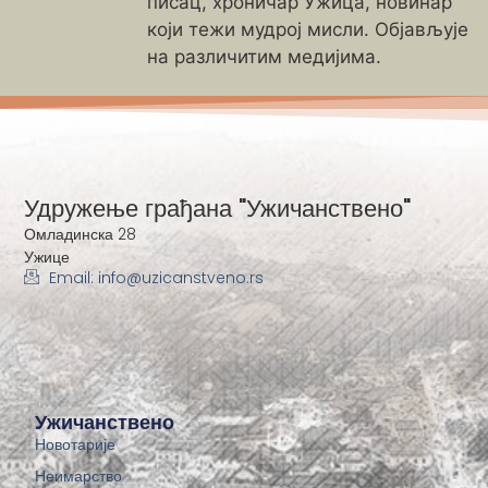
писац, хроничар Ужица, новинар
који тежи мудрој мисли. Објављује
на различитим медијима.
Удружење грађана "Ужичанствено"
Омладинска 28
Ужице
Email: info@uzicanstveno.rs
Ужичанствено
Новотарије
Неимарство