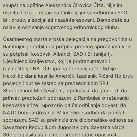
skupštine opštine Aleksandra Ćirovića Ćiza. Nije im
uspelo. Ćizo je ostao na funkciji, jer su odbornici SPO
bili protiv, a socijalisti nezainteresovani. Demokrate su
najavile osnivanje sopstvenog odborničkog kluba.
Osamnestog marta srpska delegacija na pregovorima u
Rambujeu je odbila da potpiše predlog sporazuma koji
su potpisali kosovski Albanci, SAD i Britanija tj.
Ujedinjeno Кraljevstvo, koji je podrazumevao i
razmeštanje NATO trupa na područiju cele Srbije.
Nekoliko dana kasnije Američki izaslanik Ričard Holbruk
poslednji put se sastao sa predsednikom SRJ
Slobodanom Miloševićem, u pokušaju da ga ubedi da
prihvati predloženi sporazum iz Rambujea o rešavanju
kosovske krize i upozorio da će odbijanje dovesti do
NATO bombardovanja. Milošević je odbio da prihvati
sporazum. SAD su prekinule sve diplomatske odnose sa
Saveznom Republikom Jugoslavijom. Savezna vlada
SRJ proglasila stanje neposredne ratne opasnosti.