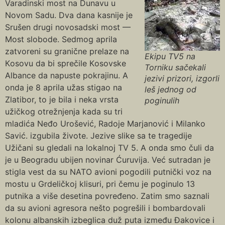
Varadinski most na Dunavu u
Novom Sadu. Dva dana kasnije je
Srušen drugi novosadski most —
Most slobode. Sedmog aprila
zatvoreni su granične prelaze na
Ekipu TV5 na
Кosovu da bi sprečile Кosovske
Torniku sačekali
Albance da napuste pokrajinu. A
jezivi prizori, izgorli
onda je 8 aprila užas stigao na
leš jednog od
Zlatibor, to je bila i neka vrsta
poginulih
užičkog otrežnjenja kada su tri
mladića Neđo Urošević, Radoje Marjanović i Milanko
Savić. izgubila živote. Jezive slike sa te tragedije
Užičani su gledali na lokalnoj TV 5. A onda smo čuli da
je u Beogradu ubijen novinar Ćuruvija. Već sutradan je
stigla vest da su NATO avioni pogodili putnički voz na
mostu u Grdeličkoj klisuri, pri čemu je poginulo 13
putnika a više desetina povređeno. Zatim smo saznali
da su avioni agresora nešto pogrešili i bombardovali
kolonu albanskih izbeglica duž puta između Đakovice i