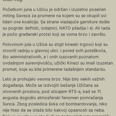
Početkom juna u Užicu je održan i izuzetno posećen
miting Saveza za promene na kojem su se okupili svi
lideri ove koalicije. Sa strane vladajuće garniture došle
su pogrde: deftisti, izdajnici, NATO pšadija i sl. Ali tada
je počo građanski protst koji se voma brzo i završio.
Polovinom jula u Užice su stigli kineski trgovci koji su
otvorili radnju u glavnoj ulici. I pored svih poteškoća,
što administrativnih, a i onih izazvanih poznatom
ovdašnjom surevnjivošću, užički Kinezi su imali izuzetan
promet, koje su bile primerene tadašnjem standardu.
Leto je prohujalo veoma brzo. Nije bilo nekih važnih
događanja. Može se izdvojiti bežanje Užičana sa
otvorenih prostora, pod uticajem RTS-a, kad se 11.
avgusta dogodio atmosferski fenomen pomračenja
Sunca. Zbog posledica šoka od bombardovanja, niko
nije hteo da se izlaže bilo kakvoj opasnosti sa neba.