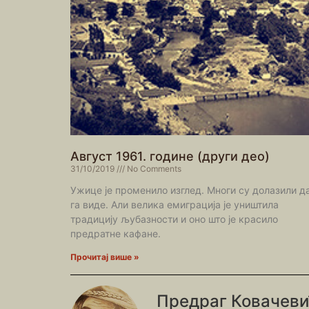
Август 1961. године (други део)
31/10/2019
No Comments
Ужице је променило изглед. Многи су долазили д
га виде. Али велика емиграција је уништила
традицију љубазности и оно што је красило
предратне кафане.
Прочитај више »
Предраг Ковачев