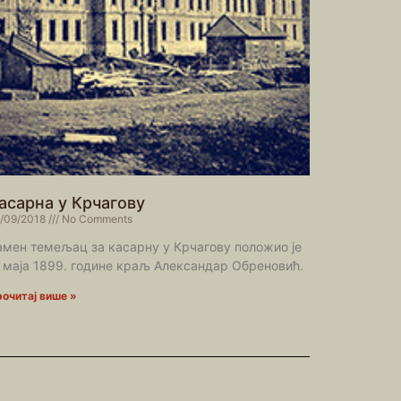
асарна у Крчагову
/09/2018
No Comments
амен темељац за касарну у Крчагову положио је
. маја 1899. године краљ Александар Обреновић.
очитај више »