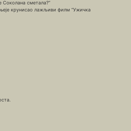
је Соколана сметала?”
шењеје крунисао лажљиви филм “Ужичка
оста.