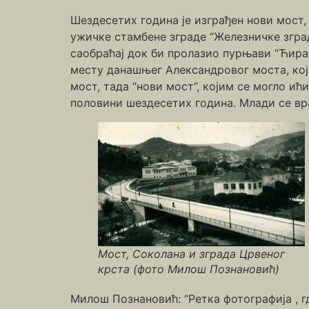
Шездесетих година је изграђен нови мост,
ужичке стамбене зграде “Железничке зград
саобраћај док би пролазио пурњави “Ћира”
месту данашњег Александровог моста, кој
мост, тада “нови мост”, којим се могло ић
половини шездесетих година. Млади се враћ
Мост, Соколана и зграда Црвеног
крста (фото Милош Познановић)
Милош Познановић: “Ретка фотографија , г