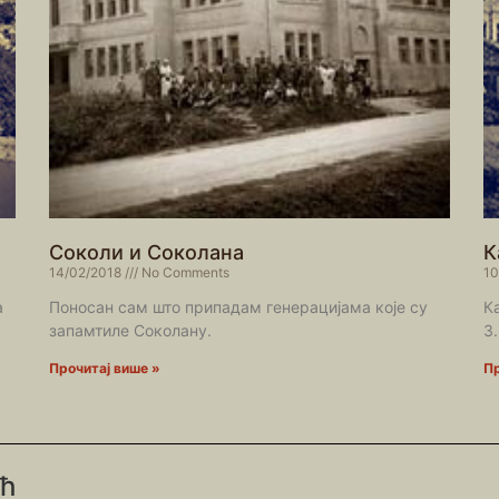
Соколи и Соколана
К
14/02/2018
No Comments
10
а
Поносан сам што припадам генерацијама које су
К
запамтиле Соколану.
3
Прочитај више »
Пр
ић