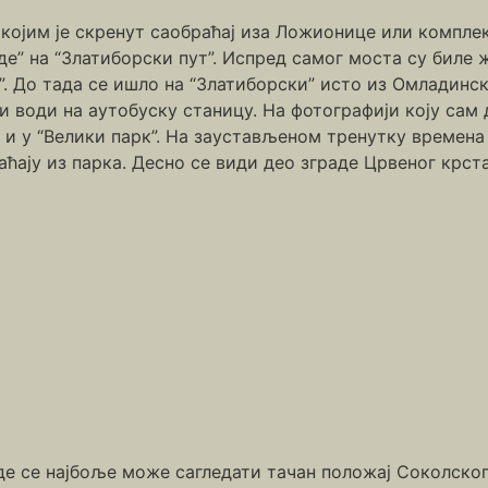
 којим је скренут саобраћај иза Ложионице или компле
е” на “Златиборски пут”. Испред самог моста су биле 
. До тада се ишло на “Златиборски” исто из Омладинск
и води на аутобуску станицу. На фотографији коју сам
и и у “Велики парк”. На заустављеном тренутку времена
ају из парка. Десно се види део зграде Црвеног крста,
де се најбоље може сагледати тачан положај Соколског