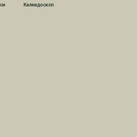
си
Калеидоскоп