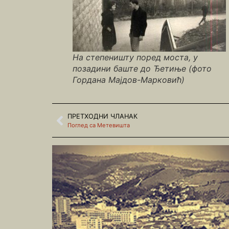
На степеништу поред моста, у
позадини баште до Ђетиње (фото
Гордана Мајдов-Марковић)
ПРЕТХОДНИ ЧЛАНАК
Поглед са Метевишта