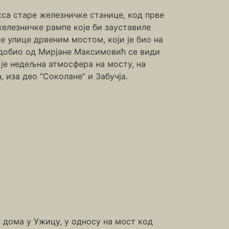
кса старе железничке станице, код прве
железничке рампе које би зауставиле
е улице дрвеним мостом, који је био на
 добио од Мирјане Максимовић се види
 је недељна атмосфера на мосту, на
 иза део “Соколане” и Забучја.
 дома у Ужицу, у односу на мост код