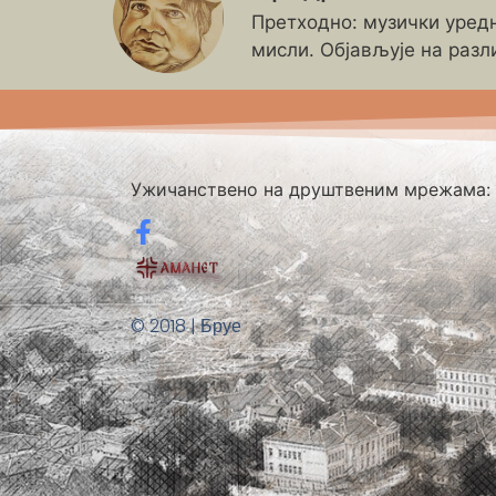
Претходно: музички уредн
мисли. Објављује на разл
Ужичанствено на друштвеним мрежама:
© 2018 | Бруе