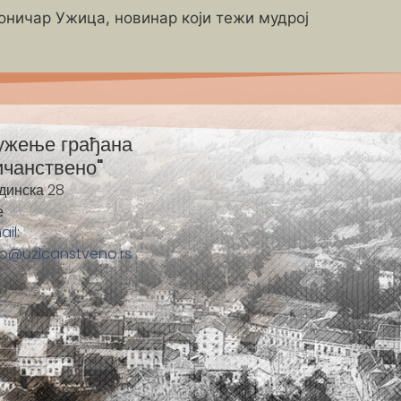
роничар Ужица, новинар који тежи мудрој
ужење грађана
ичанствено"
динска 28
е
ail:
fo@uzicanstveno.rs