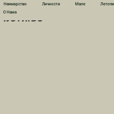
Неимарство
Личности
Мапе
Летопи
О Нама
о Ђетиње