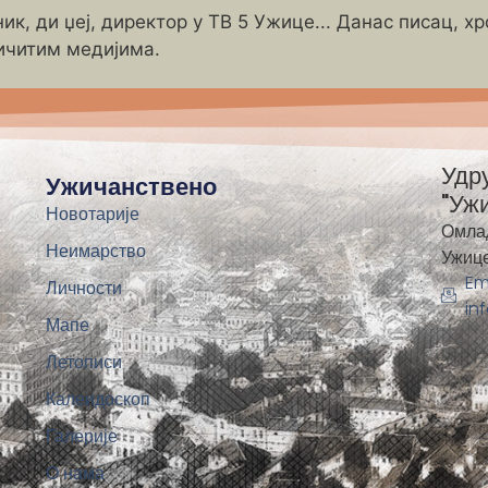
ик, ди џеј, директор у ТВ 5 Ужице... Данас писац, х
ичитим медијима.
Удр
Ужичанствено
"Уж
Новотарије
Омла
Неимарство
Ужиц
Em
Личности
in
Мапе
Летописи
Калеидоскоп
Галерије
О нама