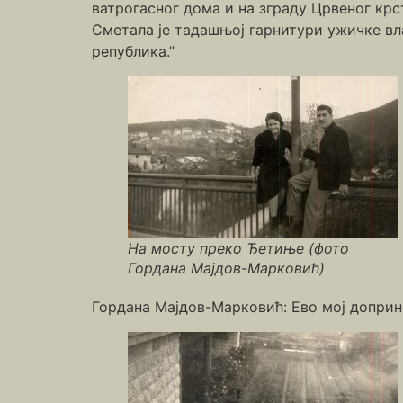
ватрогасног дома и на зграду Црвеног крс
Сметала је тадашњој гарнитури ужичке вл
република.”
На мосту преко Ђетиње (фото
Гордана Мајдов-Марковић)
Гордана Мајдов-Марковић: Ево мој доприно