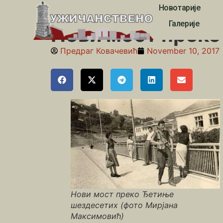
Новотарије
Почетна
»
Међај
»
Нови мост преко Ђетиње
Галерије
Нови мост прек
Предраг Ковачевић
November 10, 2017
Нови мост преко Ђетиње
шездесетих (фото Мирјана
Максимовић)