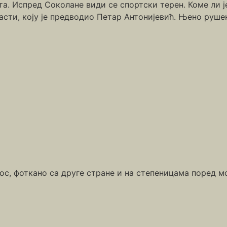
та. Испред Соколане види се спортски терен. Коме ли 
асти, коју је предводио Петар Антонијевић. Њено ру
с, фоткано са друге стране и на степеницама поред м