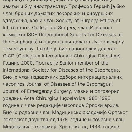
земљи и 2 у иностранству. Професор Герзић је био
члан бројних домаћих лекарских и хируршких
удружења, као и члан Society of Surgery, Fellow of
International College od Surgery, члан Извршног
комитета ISDE (International Society for Diseases of
the Esophagus) и национални делагат Југославије у
том друштву. Такође је био национални делегат
CICD (Collegium Internationale Chirurgiae Digestive).
Године 2000. Постао је Senior member of the
International Society for Diseases of the Esophagus.
Био је члан издавачких одбора интернационалних
часописа Journal of Diseases of the Esophagus i
Journal of Emergency Surgery, главни и одговорни
уредник Acta Chirurgica Iugoslavica 1988-1993.
године и члан редакције часописа Српски архив.
Био је редовни члан Медицинске академије Српског
лекарског друштва од 1978. године и почасни члан
Медицинске академије Хрватске од 1988. године.