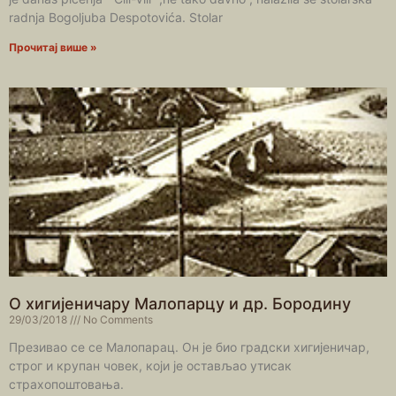
radnja Bogoljuba Despotovića. Stolar
Прочитај више »
О хигијеничару Малопарцу и др. Бородину
29/03/2018
No Comments
Презивао се се Малопарац. Он је био градски хигијеничар,
строг и крупан човек, који је остављао утисак
страхопоштовања.