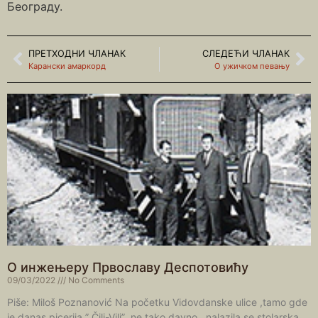
Београду.
ПРЕТХОДНИ ЧЛАНАК
СЛЕДЕЋИ ЧЛАНАК
Карански амаркорд
О ужичком певању
О инжењеру Првославу Деспотовићу
09/03/2022
No Comments
Piše: Miloš Poznanović Na početku Vidovdanske ulice ,tamo gde
je danas picerija ” Čili-Vili” ,ne tako davno , nalazila se stolarska