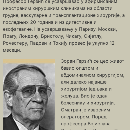
Професор Герзић се усавршавао у афирмисаним
иностраним хируршким клиникама из области
грудне, васкуларне и трансплантационе хирургије, а
последњих 20 година и из дигестивне и
езофагеалне. На усавршавању у Паризу, Москви,
Прагу, Лондону, Бристолу, Чикагу, Сијетлу,
Рочестеру, Падови и Токију провео је укупно 12
месеци.
Зоран Герзић се цео живот
бавио општом и
абдоминалном хирургијом,
али далеко највише
хирургијом једњака и
желуца. Био је одан
болеснику и хирургији.
Сматран је изврсним
оператором. Поред
професора Војислава