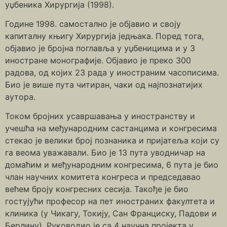
уџбеника Хирургија (1998).
Године 1998. самостално је објавио и своју
капиталну књигу Хирургија једњака. Поред тога,
објавио је бројна поглавља у уџбеницима и у 3
иностране монографије. Објавио је преко 300
радова, од којих 23 рада у иностраним часописима.
Био је више пута читиран, чаки од најпознатијих
аутора.
Током бројних усавршавања у иностранству и
учешћа на међународним састанцима и конгресима
стекао је велики број познаника и пријатеља који су
га веома уважавали. Био је 13 пута уводничар на
домаћим и међународним конгресима, 6 пута је био
члан научних комитета конгреса и председавао
већем броју конгресних сесија. Такође је био
гостујући професор на пет иностраних факултета и
клиника (у Чикагу, Токију, Сан Франциску, Падови и
Берлину). Руководио је са 4 научна пројекта у