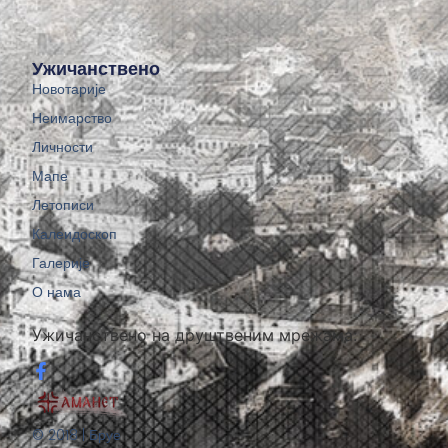
Ужичанствено
Новотарије
Неимарство
Личности
Мапе
Летописи
Калеидоскоп
Галерије
О нама
Ужичанствено на друштвеним мрежама:
© 2018 | Бруе