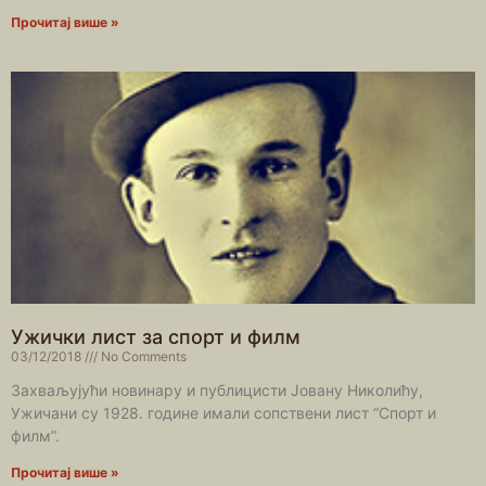
Прочитај више »
Ужички лист за спорт и филм
03/12/2018
No Comments
Захваљујући новинару и публицисти Јовану Николићу,
Ужичани су 1928. године имали сопствени лист “Спорт и
филм”.
Прочитај више »