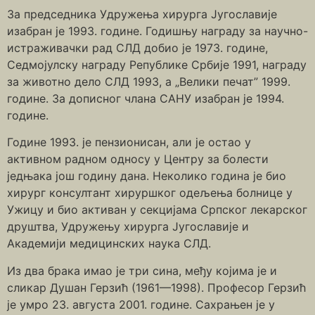
За председника Удружења хирурга Југославије
изабран је 1993. године. Годишњу награду за научно-
истраживачки рад СЛД добио је 1973. године,
Седмојулску награду Републике Србије 1991, награду
за животно дело СЛД 1993, а „Велики печат” 1999.
године. За дописног члана САНУ изабран је 1994.
године.
Године 1993. је пензионисан, али је остао у
активном радном односу у Центру за болести
једњака још годину дана. Неколико година је био
хирург консултант хируршког одељења болнице у
Ужицу и био активан у секцијама Српског лекарског
друштва, Удружењу хирурга Југославије и
Академији медицинских наука СЛД.
Из два брака имао је три сина, међу којима је и
сликар Душан Герзић (1961—1998). Професор Герзић
је умро 23. августа 2001. године. Сахрањен је у