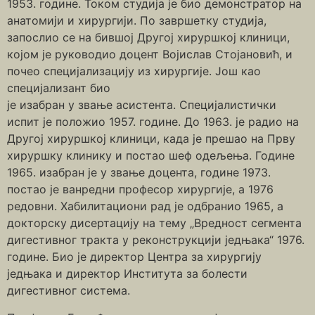
1953. године. Током студија је био демонстратор на
анатомији и хирургији. По завршетку студија,
запослио се на бившој Другој хируршкој клиници,
којом је руководио доцент Војислав Стојановић, и
почео специјализацију из хирургије. Још као
специјализант био
је изабран у звање асистента. Специјалистички
испит је положио 1957. године. До 1963. је радио на
Другој хируршкој клиници, када је прешао на Прву
хируршку клинику и постао шеф одељења. Године
1965. изабран је у звање доцента, године 1973.
постао је ванредни професор хирургије, а 1976
редовни. Хабилитациони рад је одбранио 1965, а
докторску дисертацију на тему „Вредност сегмента
дигестивног тракта у реконструкцији једњака“ 1976.
године. Био је директор Центра за хирургију
једњака и директор Института за болести
дигестивног система.