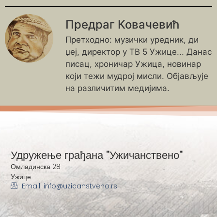
Предраг Ковачевић
Претходно: музички уредник, ди
џеј, директор у ТВ 5 Ужице... Данас
писац, хроничар Ужица, новинар
који тежи мудрој мисли. Објављује
на различитим медијима.
Удружење грађана "Ужичанствено"
Омладинска 28
Ужице
Email: info@uzicanstveno.rs