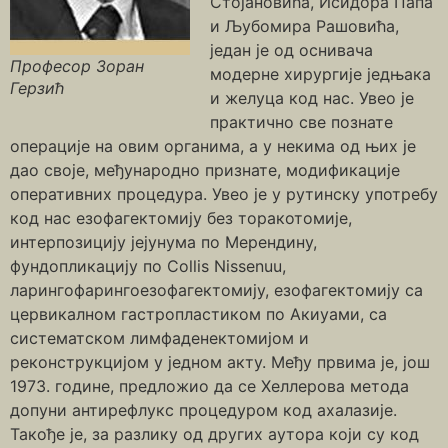
Стојановића, Исидора Папа
и Љубомира Рашовића,
један је од оснивача
Професор Зоран
модерне хирургије једњака
Герзић
и желуца код нас. Увео је
практично све познате
операције на овим органима, а у некима од њих је
дао своје, међународно признате, модификације
оперативних процедура. Увео је у рутинску употребу
код нас езофагектомију без торакотомије,
интерпозицију јејунума по Мерендину,
фундопликацију по Collis Nissenuu,
ларингофарингоезофагектомију, езофагектомију са
цервикалном гастропластиком по Акиyами, са
систематском лимфаденектомијом и
реконструкцијом у једном акту. Међу првима је, још
1973. године, предложио да се Хеллерова метода
допуни антирефлукс процедуром код ахалазије.
Такође је, за разлику од других аутора који су код