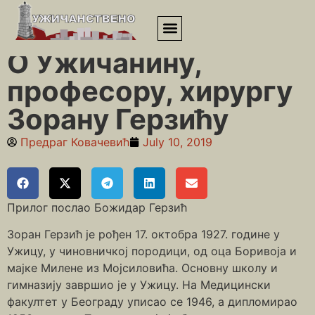
Почетна
»
Људи од струке и науке
»
О Ужичанину, професору,
хирургу Зорану Герзићу
О Ужичанину,
професору, хирургу
Зорану Герзићу
Предраг Ковачевић
July 10, 2019
Прилог послао Божидар Герзић
Зоран Герзић је рођен 17. октобра 1927. године у
Ужицу, у чиновничкој породици, од оца Боривоја и
мајке Милене из Мојсиловића. Основну школу и
гимназију завршио је у Ужицу. На Медицински
факултет у Београду уписао се 1946, а дипломирао