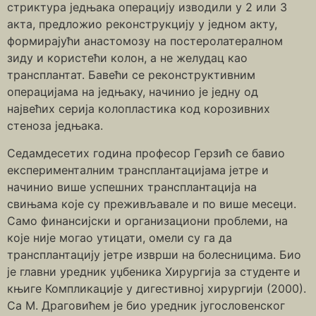
стриктура једњака операцију изводили у 2 или 3
акта, предложио реконструкцију у једном акту,
формирајући анастомозу на постеролатералном
зиду и користећи колон, а не желудац као
трансплантат. Бавећи се реконструктивним
операцијама на једњаку, начинио је једну од
највећих серија колопластика код корозивних
стеноза једњака.
Седамдесетих година професор Герзић се бавио
експерименталним трансплантацијама јетре и
начинио више успешних трансплантација на
свињама које су преживљавале и по више месеци.
Само финансијски и организациони проблеми, на
које није могао утицати, омели су га да
трансплантацију јетре изврши на болесницима. Био
је главни уредник уџбеника Хирургија за студенте и
књиге Компликације у дигестивној хирургији (2000).
Са М. Драговићем је био уредник југословенског