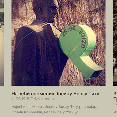
Највећи споменик Јосипу Брозу Титу
З
04/01/2019
No Comments
Т
04
Највећи споменик Јосипу Брозу Титу рад вајара
Франа Кршинића, налази се у Ужицу.
И