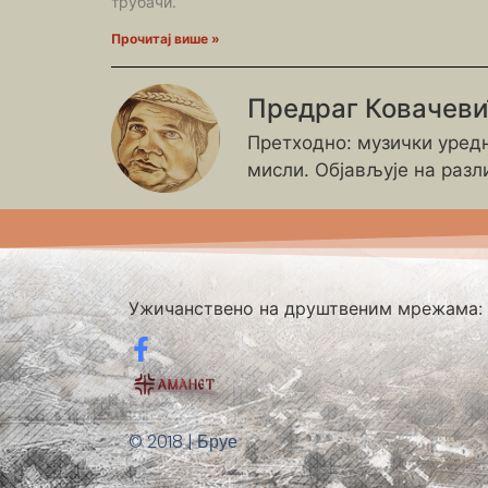
трубачи.
Прочитај више »
Предраг Ковачев
Претходно: музички уредн
мисли. Објављује на разл
Ужичанствено на друштвеним мрежама:
© 2018 | Бруе