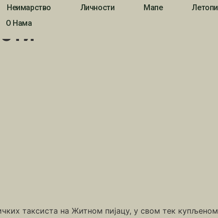
Неимарство
Личности
Мапе
Летопи
О Нама
исти
чких таксиста на Житном пијацу, у свом тек купљеном