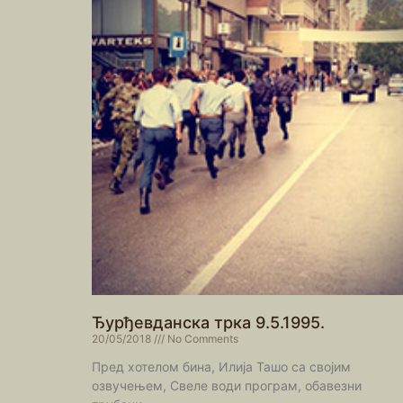
Ђурђевданска трка 9.5.1995.
20/05/2018
No Comments
Пред хотелом бина, Илија Ташо са својим
озвучењем, Свеле води програм, обавезни