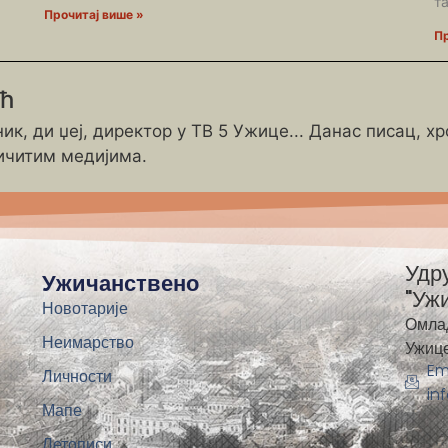
т
Прочитај више »
Пр
ић
ик, ди џеј, директор у ТВ 5 Ужице... Данас писац, х
ичитим медијима.
Удр
Ужичанствено
"Уж
Новотарије
Омла
Неимарство
Ужиц
Em
Личности
in
Мапе
Летописи