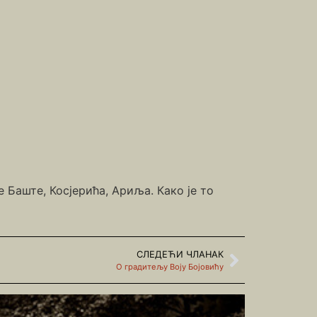
 Баште, Косјерића, Ариља. Како је то
СЛЕДЕЋИ ЧЛАНАК
О градитељу Воју Бојовићу