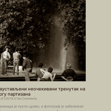
аустављени неочекивани тренутак на
ргу партизана
/01/2019
No Comments
зненада је пукло црево, а фотограф је забележио