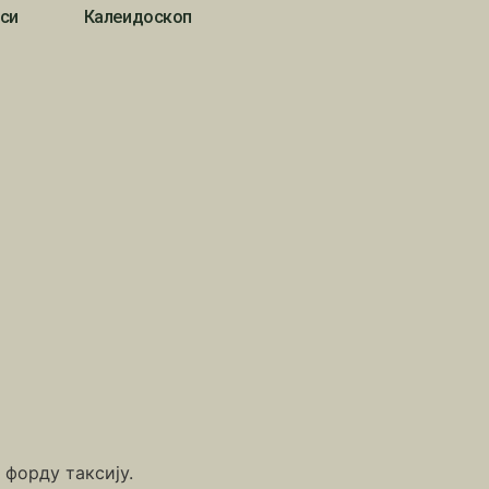
си
Калеидоскоп
 форду таксију.