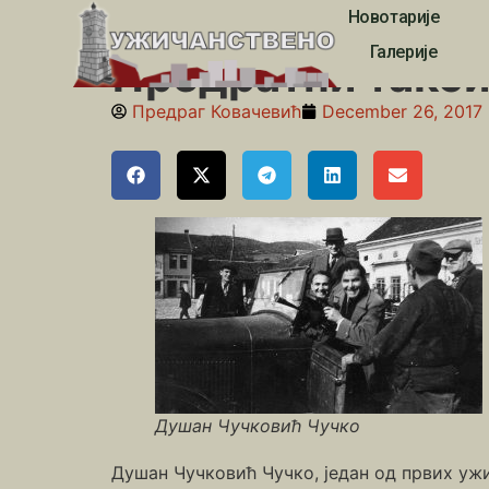
Новотарије
Почетна
»
Житни пијац
»
Предратни таксисти
Галерије
Предратни такс
Предраг Ковачевић
December 26, 2017
Душан Чучковић Чучко
Душан Чучковић Чучко, један од првих ужи