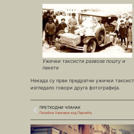
Ужички таксисти развозе пошту и
пакете
Некада су први предратни ужички таксисти,
изгледало говори друга фотографија.
ПРЕТХОДНИ ЧЛАНАК
Посебни Ужичани код Парчића