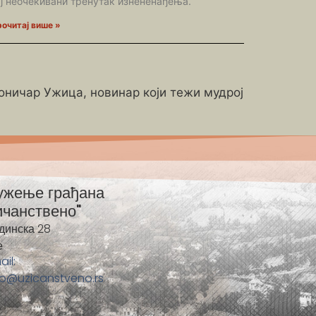
ај неочекивани тренутак изнененађења.
очитај више »
роничар Ужица, новинар који тежи мудрој
ужење грађана
ичанствено"
динска 28
е
ail:
fo@uzicanstveno.rs