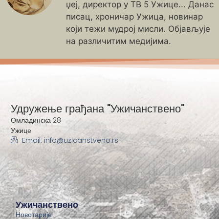
џеј, директор у ТВ 5 Ужице... Данас
писац, хроничар Ужица, новинар
који тежи мудрој мисли. Објављује
на различитим медијима.
Удружење грађана "Ужичанствено"
Омладинска 28
Ужице
Email: info@uzicanstveno.rs
Ужичанствено
Новотарије