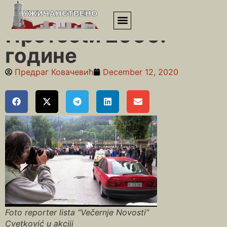
Почетна
»
Протесtи 2000. године
Протесtи 2000.
године
Предраг Ковачевић
December 12, 2020
Foto reporter lista “Večernje Novosti”
Cvetković u akciji