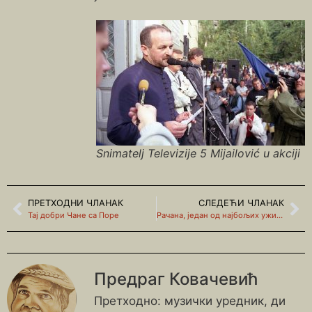
Snimatelj Televizije 5 Mijailović u akciji
ПРЕТХОДНИ ЧЛАНАК
СЛЕДЕЋИ ЧЛАНАК
Тај добри Чане са Поре
Рачана, један од најбољих ужичких бригадира ударника
Предраг Ковачевић
Претходно: музички уредник, ди