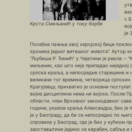
утв
вас
с 
Крста Смиљанић у току борбе
вој
је
Посебна пажња овој херојској бици покло
хроника једног витешког живота”. Аутор 
“Љубиша Р. Ђенић” у Чајетини је рекла: –
миљеник, као што није припадао ниједној 
српска краља, а непосредне старешине и н
великани тог времена, четворица српских 
Крагујевцу, прихватио је основни постулат
војне дисциплине нема ни војске. После П
области, члан Врховног законодавног савета
године, указом краља Александра, био је 
је у Београду, да би се непосредно по ње
спровела у Београд, где је био у кућном пр
заоставштине једино се карабин, сабља и 