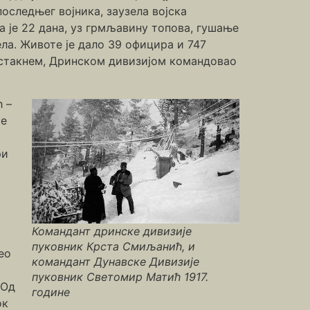
оследњег војника, заузела војска
а је 22 дана, уз грмљавину топова, гушање
ла. Животе је дало 39 официра и 747
 истакнем, Дринском дивизијом командовао
 –
ке
ри
Командант дринске дивизије
пуковник Крста Смиљанић, и
ео
командант Дунавске Дивизије
пуковник Светомир Матић 1917.
 Од
године
ок