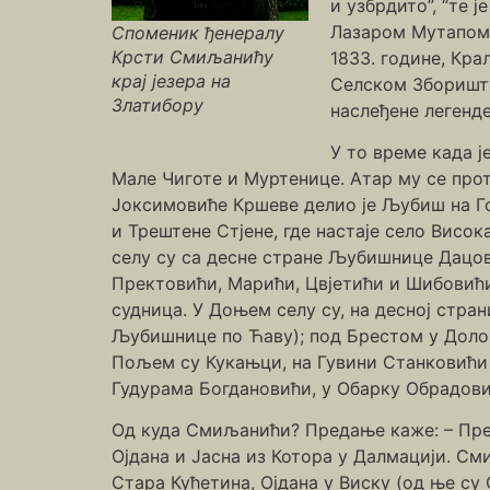
и узбрдито”, “те 
Лазаром Мутапом 
Споменик ђенералу
Крсти Смиљанићу
1833. године, Кр
крај језера на
Селском Зборишту
Златибору
наслеђене легенде
У то време када 
Мале Чиготе и Муртенице. Атар му се прот
Јоксимовиће Кршеве делио је Љубиш на Го
и Трештене Стјене, где настаје село Висо
селу су са десне стране Љубишнице Дацов
Пректовићи, Марићи, Цвјетићи и Шибовићи
судница. У Доњем селу су, на десној стра
Љубишнице по Ћаву); под Брестом у Долов
Пољем су Кукањци, на Гувини Станковићи 
Гудурама Богдановићи, у Обарку Обрадови
Од куда Смиљанићи? Предање каже: – Пре 
Ојдана и Јасна из Котора у Далмацији. См
Стара Кућетина, Ојдана у Виску (од ње су