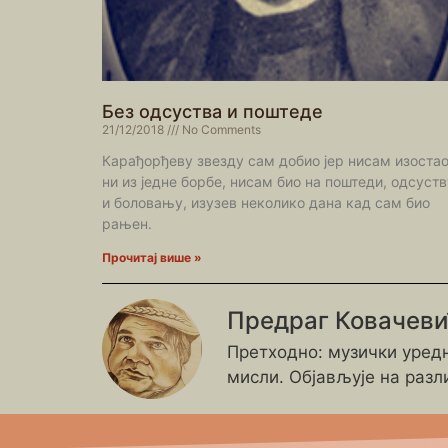
Без одсуства и поштеде
21/12/2018
No Comments
Карађорђеву звезду сам добио јер нисам изоста
ни из једне борбе, нисам био на поштеди, одсуств
и боловању, изузев неколико дана кад сам био
рањен.
Прочитај више »
Предраг Ковачев
Претходно: музички уредн
мисли. Објављује на разл