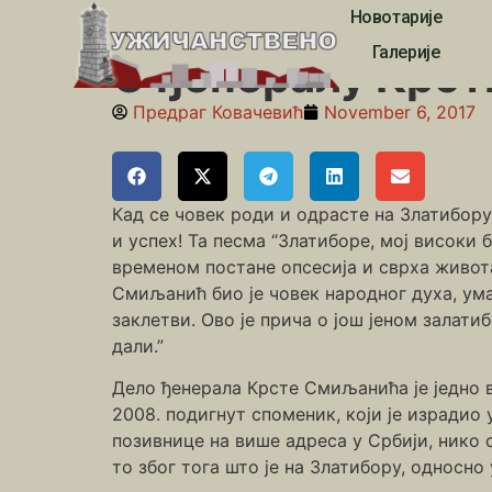
Новотарије
Почетна
»
Балкански ратови и Први светски рат
»
Галерије
О ђенералу Крс
Предраг Ковачевић
November 6, 2017
Кад се човек роди и одрасте на Златибору
и успех! Та песма “Златиборе, мој високи б
временом постане опсесија и сврха живота
Смиљанић био је човек народног духа, ум
заклетви. Ово је прича о још јеном залати
дали.”
Дело ђенерала Крсте Смиљанића је једно в
2008. подигнут споменик, који је израдио
позивнице на више адреса у Србији, нико 
то због тога што је на Златибору, односн