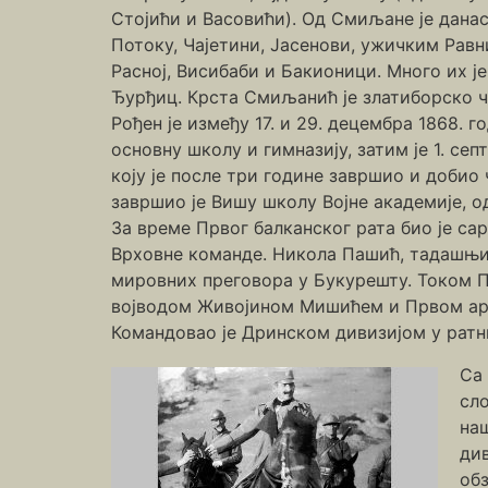
Стојићи и Васовићи). Од Смиљане је дана
Потоку, Чајетини, Јасенови, ужичким Равн
Расној, Висибаби и Бакионици. Много их ј
Ђурђиц. Крста Смиљанић је златиборско ч
Рођен је између 17. и 29. децембра 1868. 
основну школу и гимназију, затим је 1. се
коју је после три године завршио и добио
завршио је Вишу школу Војне академије, о
За време Првог балканског рата био је с
Врховне команде. Никола Пашић, тадашњи п
мировних преговора у Букурешту. Током П
војводом Живојином Мишићем и Првом арм
Командовао је Дринском дивизијом у ратн
Са
сло
наш
див
обз