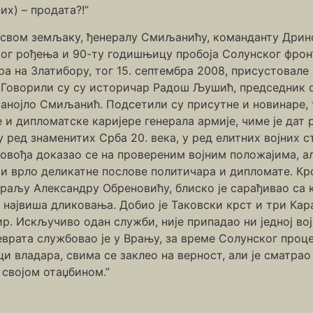
их) – продата?!”
 свом земљаку, ђенералу Смиљанићу, команданту Дринс
г рођења и 90-ту годишњицу пробоја Солунског фрон
ера на Златибору, тог 15. септембра 2008, присустовале
 Говорили су су историчар Радош Љушић, председник 
Манојло Смиљанић. Подсетили су присутне и новинаре,
е и дипломатске каријере генерала армије, чиме је дат 
 ред знаменитих Срба 20. века, у ред елитних војних 
сковођа доказао се на провереним војним положајима, 
 и врло деликатне послове политичара и дипломате. К
раљу Александру Обреновићу, блиско је сарађивао са
 највиша дликовања. Добио је Таковски крст и три Кара
 Искључиво одан служби, није припадао ни једној војној 
врата службовао је у Врању, за време Солунског проце
и владара, свима се заклео на верност, али је сматрао
 својом отаџбином.”