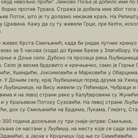
је овуд невољно проћи”. Јанково Поље је добило име по 
борио против Турака. Стража је добила име због тога ш
аљев Поток, што је ту долазио некакав краљ. На Репиш
 Црквина. Кажу да су ту живели Грци, пре Келти, иско
.
је живео Крста Смиљанић, када би редак путник кренуо
езао за 5 часова (хода) до Криве Брезе у Златибору. 
рње и Доње село. Дубоко га просеца река Љубишница 
ка. Село је веома брдовито и кречњачко, само је Горњ
ићи, Ушендићи, Јоксимовићи и Марковићи у Обарцима,
. У Доњем селу, крај Љубишнице поред друма за Ужице
ни Љубишнице, на Вису живели су Пећинари, Чубраци и 
има и на левој страни реке у Калуђеровини су Жунићи
и у Краљевом Потоку Сузовићи. На левој страни Љуби
ћи, док су Смиљанићи на Брдима, Лукама, Глијету, Ст
300 година досељене су три снаје-јетрве: Смиљана,
иљана се настани у Љубишу, на месту које се сада зове
 Ојданићи), а Јасна у Крушчицу (од ње су Симићевићи,