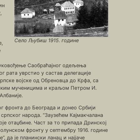
ин
,
Село Љубиш 1915. године
е,
е
 руковођење Саобраћајног одељења
г рата уврстио у састав делегације
рпске војске од Обреновца до Крфа, са
пским мученицима и краљом Петром И.
Албаније.
г фронта до Београда и донео Србији
 српског народа. “Заузећем Кајмакчалана
је отаџбине. Част за то припада Дринској
Солунском фронту у септембру 1916. године
”, да је планински ланац и најјаче