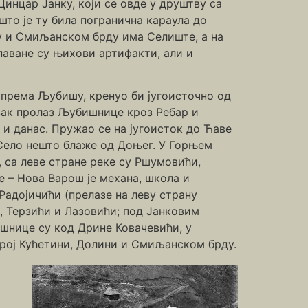
Цинцар Јанку, који се овде у друштву са
то је ту била погранична караула до
ту и Смиљанском брду има Селиште, а на
паване су њихови артифакти, али и
 према Љубишу, кренуо би југоисточно од
Узак пролаз Љубишнице кроз Ребар и
и данас. Пружао се на југоисток до Ћаве
е Село нешто блаже од Доњег. У Горњем
 са леве стране реке су Ршумовићи,
 – Нова Варош је механа, школа и
Радојичићи (прелазе на леву страну
, Терзићи и Лазовићи; под Јанковим
шнице су код Дрине Ковачевићи, у
арој Кућетини, Долини и Смиљанском брду.