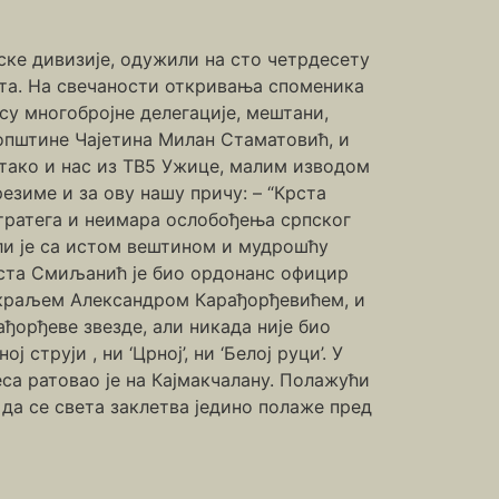
ке дивизије, одужили на сто четрдесету
та. На свечаности откривања споменика
 су многобројне делегације, мештани,
општине Чајетина Милан Стаматовић, и
 тако и нас из ТВ5 Ужице, малим изводом
резиме и за ову нашу причу: – “Крста
стратега и неимара ослобођења српског
али је са истом вештином и мудрошћу
рста Смиљанић је био ордонанс официр
 краљем Александром Карађорђевићем, и
ђорђеве звезде, али никада није био
струји , ни ‘Црној’, ни ‘Белој руци’. У
са ратовао је на Кајмакчалану. Полажући
 да се света заклетва једино полаже пред