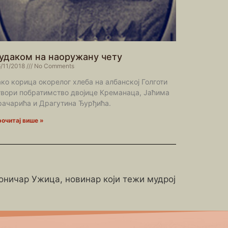
удаком на наоружану чету
/11/2018
No Comments
ако корица окорелог хлеба на албанској Голготи
твори побратимство двојице Креманаца, Јаћима
рачарића и Драгутина Ђурђића.
очитај више »
роничар Ужица, новинар који тежи мудрој