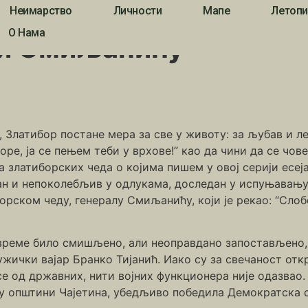
Неимарство
Личности
Мапе
Летопи
О ђенералу Крсти Смиљанићу
О Нама
ти Смиљанићу
, Златибор постане мера за све у животу: за љубав и л
оре, ја се пењем теби у врхове!” као да чини да се чов
 златиборских чеда о којима пишем у овој серији есеј
ан и непоколебљив у одлукама, доследан у испуњавању 
борском чеду, генералу Смиљанићу, који је рекао: “Сло
реме било смишљено, али неоправдано запостављено, а 
 ужички вајар Бранко Тијанић. Иако су за свечаност о
се од државних, нити војних функционера није одазвао.
о у општини Чајетина, убедљиво победила Демократска 