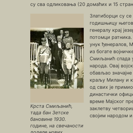
су сва одликовања (20 домаћих и 15 стран
Златиборци су се
годишњицу његово
генералу крај јез
потомци ратника.
унук ђенералов, 
из богате војничк
Смиљанић спада у
народа. Овај вој
обављао значајне
краљу Милану и к
од свих је примио
династички официр.
време Мајског пре
Крста Смиљанић,
заклетву четвориц
тада бан Зетске
својим народом и
бановине 1930.
године, на свечаности
доделе нових