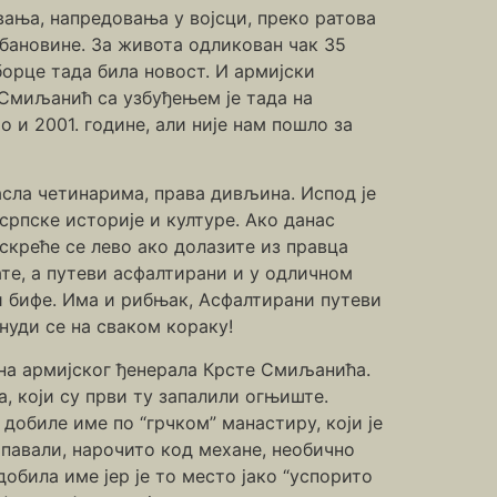
ња, напредовања у војсци, преко ратова
 бановине. За живота одликован чак 35
борце тада била новост. И армијски
 Смиљанић са узбуђењем је тада на
и 2001. године, али није нам пошло за
асла четинарима, права дивљина. Испод је
 српске историје и културе. Ако данас
скреће се лево ако долазите из правца
те, а путеви асфалтирани и у одличном
и бифе. Има и рибњак, Асфалтирани путеви
нуди се на сваком кораку!
на армијског ђенерала Крсте Смиљанића.
 који су први ту запалили огњиште.
добиле име по “грчком” манастиру, који је
копавали, нарочито код механе, необично
добила име јер је то место јако “успорито