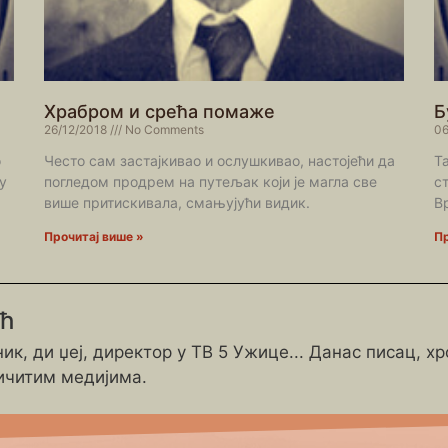
Храбром и срећа помаже
Б
26/12/2018
No Comments
06
о
Често сам застајкивао и ослушкивао, настојећи да
Т
у
погледом продрем на путељак који је магла све
с
више притискивала, смањујући видик.
В
Прочитај више »
Пр
ић
ик, ди џеј, директор у ТВ 5 Ужице... Данас писац, х
ичитим медијима.