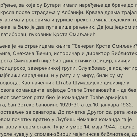
рђење, за које су Бугари имали наређење да бране до п
крсла после страдања у Албанији. Крвава драма трајал
Бугарима у рововима и јурише преко гомила људских те
ника, а било је два пута више рањених. Да још једном
 Златиборац, пуковник Крста Смиљанић.
њена је на страницама књиге “Ђенерал Крста Смиљанић
књиге, Снежана Ђенић, историчар и директор Библиоте
 “Крста Смиљанић није био династички официр, ничији
официрској завереничкој групи. Службовао је код чети
ајближи сарадници, и у рату и у миру, били су му
војвода. Као начелник Штаба Шумадијске дивизије у
 свога команданта, војводе Степе Степановића – да без
рвог светског рата био је командант Треће армијске
, бан Зетске бановине 1929-31, а од 10. јануара 1932.
постављен за сенатора. До почетка Другог св. рата жив
говом почетку вратио у Љубиш. Немачка команда га је
итвору у свом стану. Ту је и умро 14. маја 1944. године.
гусле чувају у спомен-збирци чајетинске библиотеке, д