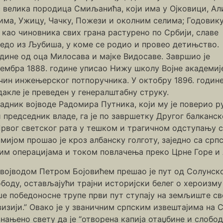
с велика породица Смиљанића, који има у Ојковици, Ал
има, Ужицу, Чачку, Пожези и околним селима; Годовику
е као чиновника свих грана растурено по Србији, славе
едо из Љубиша, у коме се родио и провео детињство.
године од оца Милосава и мајке Видосаве. Завршио је
птембра 1888. године уписао Нижу школу Војне академиј
 чин инжењерског потпоручника. У октобру 1896. годин
дакле је преведен у генералштабну струку.
арадник војводе Радомира Путника, који му је поверио
редседник владе, га је по завршетку Другог балканско
рвог светског рата у тешком и трагичном одступању с
ијом прошао је кроз албанску голготу, заједно са ср
им операцијама и током повлачења преко Црне Горе и 
 војводом Петром Бојовићем прешао је пут од Солунско
боду, остављајући трајни историјски белег о хероизму
е победоносне трупе први пут ступају на земљиште сво
изији.” Овако је у званичним српским извештајима на 
нањено свету да је “отворена капија отаџбине и слободе