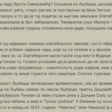
ом чеду Крсти Смиљанићу? Сељанче из Љубиша, школова
ликог рата, стари ратник је постављен за бана Зетске
 говори и то да је тај податак за његове земљаке Злати
деценијама је био заборављен. Ђенералов унук Манојло
дозвољавала градњу споменика мом деди, покушали смо 
а од највиших планина златиборског масива, густо обр
 је рођено највише чеда, који су се попели и у врхове
лако је, са Златиборске магистрале код места Водице 
утокази су толико уочљиви да је довољно да не залута
села ради продавница – самопослуга, ради кафана, има 
 довели су више туриста него мештана. Сеоски туризам 
шлост Љубиша литерарним времепловом, све до време
а се Љубиш назвао по неком Љубиши, претку Дацовића,
луђерске Ћелије са леве стране реке у Доњем Селу су 
ајдучка пећина, а има и “Грчко гробље”. У близини су ис
ти и новац из 1633. године. “Невоља” (или Неваља) је 