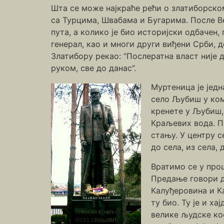
Шта се може најкраће рећи о златиборск
са Турцима, Швабама и Бугарима. После Ве
пута, а колико је био историјски одбачен,
генерал, као и многи други виђени Срби, 
Златибору рекао: “Послератна власт није 
руком, све до данас”.
Муртеница је једн
село Љубиш у коме
кренете у Љубиш, 
Краљевих вода. П
стању. У центру 
до села, из села,
Вратимо се у про
Предање говори д
Калуђеровина и Ка
ту био. Ту је и х
велике људске кос