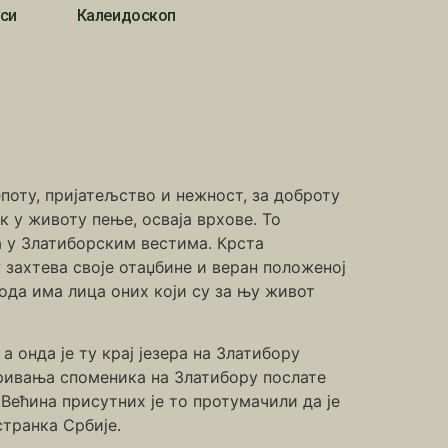
си
Калеидоскоп
епоту, пријатељство и нежност, за доброту
ек у животу пење, осваја врхове. То
а у Златиборским вестима. Крста
захтева своје отаџбине и веран положеној
бода има лица оних који су за њу живот
онда је ту крај језера на Златибору
ткривања споменика на Златибору послате
 Већина присутних је то протумачили да је
странка Србије.