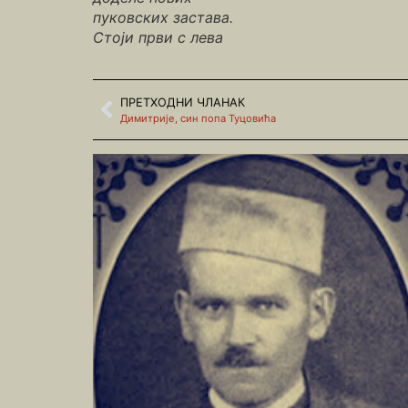
пуковских застава.
Стоји први с лева
ПРЕТХОДНИ ЧЛАНАК
Димитрије, син попа Туцовића